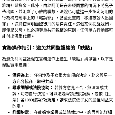
雅精神慰撫金。此外，由於阿明是在未經同意的情況下將兒子
帶出國，並阻斷了小雅的聯繫，法院也可能進一步認定阿明的
行為構成刑事上的「略誘罪」，甚至更重的「移送被誘人出國
罪」，這將使阿明面臨徒刑的法律責任。這個案例提醒我們，
即使是父母，也必須尊重共同親權的原則，任何單方行動都可
能付出沉重代價。
實務操作指引：避免共同監護權的「缺點」
為避免共同監護權在實務運作上產生「缺點」與爭議，以下是
幾點實用建議：
溝通為上：
任何涉及子女重大事項的決定，務必與另一
方充分協商，取得共識。
尋求調解或法院協助：
若雙方意見不合，無法達成共
識，切勿自行決定。可以透過聲請法院調解，或依《民
法》第1089條第2項規定，請求法院依子女的最佳利益來
酌定。
詳細約定：
在離婚協議書或法院裁定中，應盡可能詳細