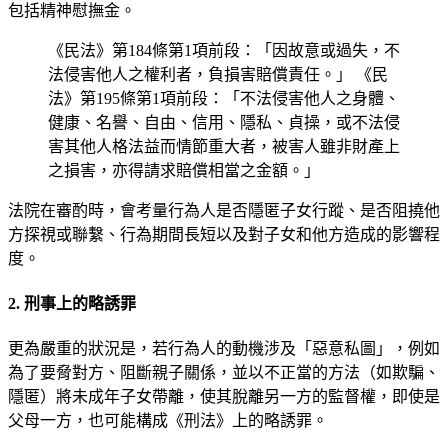
包括精神慰撫金。
《民法》第184條第1項前段：「因故意或過失，不
法侵害他人之權利者，負損害賠償責任。」 《民
法》第195條第1項前段：「不法侵害他人之身體、
健康、名譽、自由、信用、隱私、貞操，或不法侵
害其他人格法益而情節重大者，被害人雖非財產上
之損害，亦得請求賠償相當之金額。」
法院在審酌時，會考量行為人是否隱匿子女行蹤、是否阻撓他
方探視或聯繫、行為期間長短以及對子女和他方造成的影響程
度。
2. 刑事上的略誘罪
更為嚴重的狀況是，若行為人的動機涉及「惡意私圖」，例如
為了要脅對方、阻斷親子關係，並以不正當的方法（如欺騙、
隱匿）將未成年子女帶離，使其脫離另一方的監督權，即使是
父母一方，也可能構成《刑法》上的略誘罪。