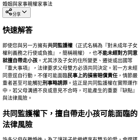
婚姻與家事
親權
家事法
分享
快速解答
即使您與另一方擁有
共同監護權
（正式名稱為『對未成年子女
權利義務之行使或負擔』，簡稱親權），也
不能未經對方同意
就擅自帶走小孩
。尤其涉及子女的住所變更、遷徙或出國等
『重大事項』，法律要求父母雙方必須共同決定。若一方未經
同意逕自行動，不僅可能面臨
民事上的損害賠償責任
，情節嚴
重者甚至可能觸犯
刑事略誘罪
。這正是共同監護權在實際運作
中，若父母溝通不良或意見不合時，可能產生的重要『缺點』
與法律風險。
共同監護權下，擅自帶走小孩可能面臨的
法律風險
許多父母在離婚後，為了讓孩子能繼續享有雙方的愛，會選擇