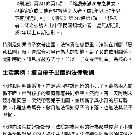
《刑法》第241條第1項：「略誘未滿20歲之男女，
脫離家庭或其他有監督權之人者，處1年以上7年以
下有期徒刑。」 《刑法》第242條第1項：「移送
前二條之被誘人出中華民國領域外者，處無期徒刑
或7年以上有期徒刑。」
特別是如果將子女帶出國，法律責任會更重。法院在判斷「惡
意私圖」時，會綜合考量行為人的動機、對子女的依附關係、
隔離時間、訊息屏蔽方式等，並以「子女最佳利益」為核心。
生活案例：擅自帶子出國的法律教訓
小雅和阿明離婚後，約定共同監護他們的小兒子。雖然兩人關
係不睦，但對孩子的養育都應共同參與。然而，有一天阿明未
經小雅同意，突然帶著兒子出國，並切斷了與小雅的所有聯
繫。小雅焦急萬分，數月無法得知兒子的下落，也無法與兒子
聯繫。
小雅向法院提起訴訟後，法院認為阿明的行為嚴重侵害了小雅
作為母親對兒子的人格法益與親權。法院判決阿明必須賠償小