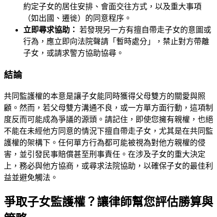
約定子女的居住安排、會面交往方式，以及重大事項
（如出國、遷徙）的同意程序。
立即尋求協助：
若發現另一方有擅自帶走子女的意圖或
行為，應立即向法院聲請「暫時處分」，禁止對方帶離
子女，或請求警方協助協尋。
結論
共同監護權的本意是讓子女能同時獲得父母雙方的關愛與照
顧。然而，若父母雙方溝通不良，或一方單方面行動，這項制
度反而可能成為爭議的源頭。請記住，即使您擁有親權，也絕
不能在未經他方同意的情況下擅自帶走子女，尤其是在共同監
護權的架構下。任何單方行為都可能被視為對他方親權的侵
害，並引發民事賠償甚至刑事責任。在涉及子女的重大決定
上，務必與他方協商，或尋求法院協助，以確保子女的最佳利
益並避免觸法。
爭取子女監護權？讓律師幫您評估勝算與