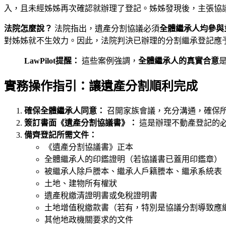
入，且未經姊姊再次確認就辦理了登記。姊姊發現後，主張協
法院怎麼說？
法院指出，遺產分割協議必須
全體繼承人均參與
對姊姊就不生效力。因此，法院判決已辦理的分割繼承登記應
LawPilot提醒：
這些案例強調，
全體繼承人的真實合意
實務操作指引：讓遺產分割順利完成
確保全體繼承人同意：
召開家族會議，充分溝通，確保
簽訂書面《遺產分割協議書》：
這是辦理不動產登記的
備齊登記所需文件：
《遺產分割協議書》正本
全體繼承人的印鑑證明（若協議書已蓋用印鑑章）
被繼承人除戶謄本、繼承人戶籍謄本、繼承系統表
土地、建物所有權狀
遺產稅繳清證明書或免稅證明書
土地增值稅繳款書（若有，特別是協議分割導致應
其他地政機關要求的文件