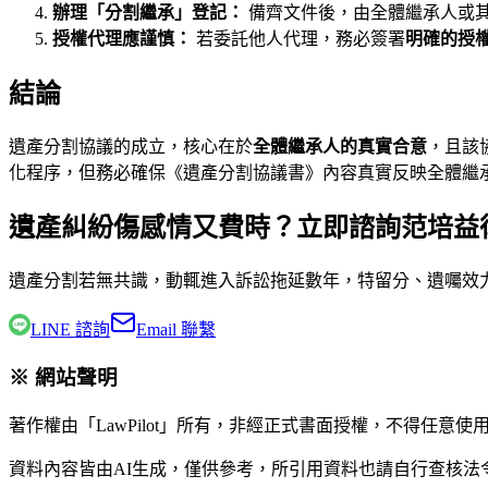
辦理「分割繼承」登記：
備齊文件後，由全體繼承人或
授權代理應謹慎：
若委託他人代理，務必簽署
明確的授
結論
遺產分割協議的成立，核心在於
全體繼承人的真實合意
，且該
化程序，但務必確保《遺產分割協議書》內容真實反映全體繼
遺產糾紛傷感情又費時？立即諮詢范培益
遺產分割若無共識，動輒進入訴訟拖延數年，特留分、遺囑效
LINE 諮詢
Email 聯繫
※ 網站聲明
著作權由「LawPilot」所有，非經正式書面授權，不得任意使
資料內容皆由AI生成，僅供參考，所引用資料也請自行查核