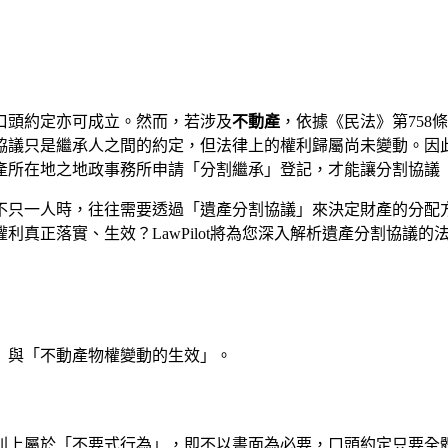
口頭約定亦可成立。然而，若涉及
不動產
，依據《民法》第758
協議只是繼承人之間的約定，但法律上的權利歸屬尚未變動。因
產所在地之地政事務所申請「分割繼承」登記，才能讓分割協議
不只一人時，往往需要透過「遺產分割協議」來決定財產的分配
利真正落實、生效？LawPilot將為您深入解析遺產分割協議
」與「不動產物權變動的生效」。
則上屬於「不要式行為」，即不以書面為必要，口頭約定只要全