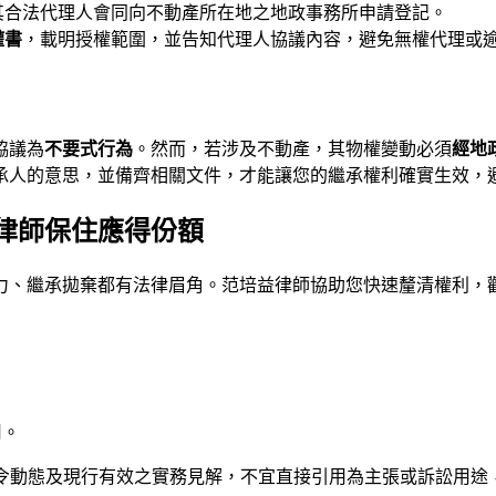
其合法代理人會同向不動產所在地之地政事務所申請登記。
權書
，載明授權範圍，並告知代理人協議內容，避免無權代理或
協議為
不要式行為
。然而，若涉及不動產，其物權變動必須
經地
承人的意思，並備齊相關文件，才能讓您的繼承權利確實生效，
律師保住應得份額
力、繼承拋棄都有法律眉角。
范培益律師
協助您快速釐清權利，
用。
法令動態及現行有效之實務見解，不宜直接引用為主張或訴訟用途