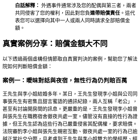
白話解釋：
外遇事件通常涉及您的配偶與第三者，兩者
共同侵害了您的權利，因此對您負
連帶賠償責任
。這代
表您可以選擇向其中一人或兩人同時請求全部賠償金
額。
真實案例分享：賠償金額大不同
以下透過兩個虛構但情節取自真實判決的案例，幫助您了解法
院如何判斷賠償金額：
案例一：曖昧對話與夜宿，無性行為仍判賠百萬
王先生與李小姐結婚多年。某日，王先生發現李小姐與公司同
事張先生有密集且甜言蜜語的通訊紀錄，兩人互稱「老公」，
甚至有討論開房間的訊息。更嚴重的是，王先生發現李小姐曾
與張先生在職務宿舍徹夜共處一室。儘管沒有直接的性行為證
據，但王先生認為這些行為已嚴重侵害其配偶權，要求賠償。
法院審酌李小姐與張先生親密互動、徹夜共處一室的行為已逾
越正常社交分際，且考慮到王先生與李小姐雙方的學經歷、經