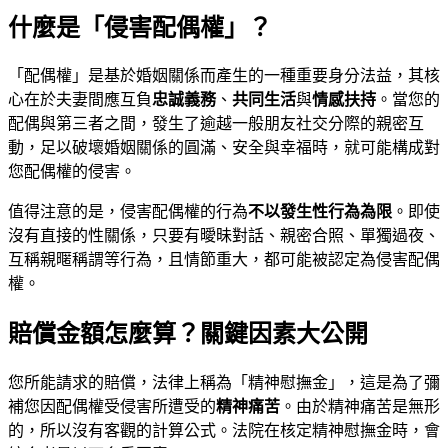
什麼是「侵害配偶權」？
「配偶權」是基於婚姻關係而產生的一種重要身分法益，其核
心在於夫妻間應互負
忠誠義務
、
共同生活
與
情感扶持
。當您的
配偶與第三者之間，發生了逾越一般朋友社交分際的親密互
動，足以破壞婚姻關係的圓滿、安全與幸福時，就可能構成對
您配偶權的侵害。
值得注意的是，侵害配偶權的行為
不以發生性行為為限
。即使
沒有直接的性關係，只要有曖昧對話、親密合照、單獨過夜、
互稱親暱稱謂等行為，且情節重大，都可能被認定為侵害配偶
權。
賠償金額怎麼算？關鍵因素大公開
您所能請求的賠償，法律上稱為「精神慰撫金」，這是為了彌
補您因配偶權受侵害所遭受的
精神痛苦
。由於精神痛苦是無形
的，所以沒有客觀的計算公式。法院在核定精神慰撫金時，會