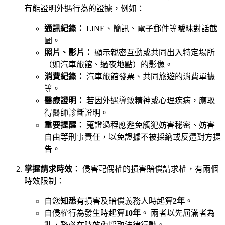
有能證明外遇行為的證據，例如：
通訊紀錄：
LINE、簡訊、電子郵件等曖昧對話截
圖。
照片、影片：
顯示親密互動或共同出入特定場所
（如汽車旅館、過夜地點）的影像。
消費紀錄：
汽車旅館發票、共同旅遊的消費單據
等。
醫療證明：
若因外遇導致精神或心理疾病，應取
得醫師診斷證明。
重要提醒：
蒐證過程應避免觸犯妨害秘密、妨害
自由等刑事責任，以免證據不被採納或反遭對方提
告。
掌握請求時效：
侵害配偶權的損害賠償請求權，有兩個
時效限制：
自您
知悉
有損害及賠償義務人時起算
2年
。
自侵權行為發生時起算
10年
。 兩者以先屆滿者為