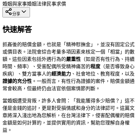
婚姻與家事
婚姻法律
民事求償
分享
快速解答
抓姦後的賠償金額，也就是「精神慰撫金」，並沒有固定公式
或價目表。法院會綜合考量多項因素來核定一個「相當」的數
額。這些因素包括外遇行為的
嚴重性
（如是否有性行為、持續
時間、頻率）、受害配偶所受精神痛苦的
程度
（是否導致身心
疾病）、雙方當事人的
經濟能力
、社會地位、教育程度，以及
證據的充分性
。一般而言，有性行為證據的案件，賠償金額通
常會較高，但最終仍由法官依個案情節判斷。
當婚姻遭受背叛，許多人會問：「我能獲得多少賠償？」這不
僅是金錢的追討，更是對受損情感和身分的法律認可。這篇文
章將深入淺出地為您解析，在台灣法律下，侵害配偶權的賠償
金額是如何計算的，並提供實用的資訊，幫助您理解自身權
益。