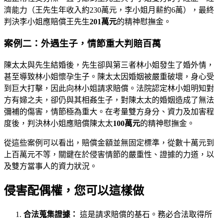
濟能力（王先生年收入約230萬元，李小姐月薪約6萬），最終
判決李小姐應賠償王先生
201萬元
的精神慰撫金。
案例二：外遇生子，情節重大判賠百萬
陳太太與先生結婚後，先生卻與第三者林小姐發生了婚外情，
甚至導致林小姐懷孕生子。陳太太因婚姻被嚴重破壞，身心受
到巨大打擊，因此向林小姐請求賠償。法院認定林小姐明知對
方有婦之夫，卻仍與其相姦生子，對陳太太的婚姻造成了無法
彌補的傷害，情節極為重大。在考量雙方身分、資力及加害程
度後，判決林小姐應賠償陳太太
100萬元
的精神慰撫金。
從這些案例可以看出，賠償金額並無固定標準，從數十萬元到
上百萬元不等，關鍵在於侵害情節的嚴重性、證據的力道，以
及雙方當事人的資力狀況。
侵害配偶權，您可以這樣做
合法蒐集證據：
這是請求賠償的基石。務必合法取得所