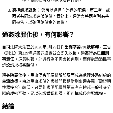
準，務必在時效內採取法律行動。
選擇請求對象：
您可以選擇向外遇的配偶、第三者，或
兩者共同請求連帶賠償。實務上，通常會將兩者列為共
同被告，以確保賠償金的追償。
通姦除罪化後，有何影響？
自司法院大法官於2020年5月29日作出
釋字第791號解釋
，宣告
《刑法》第239條通姦罪違憲並立即失效後，通姦行為已
無刑
事責任
。這意味著，外遇行為不再會被判刑，而僅能透過民事
訴訟請求損害賠償。
通姦除罪化後，民事侵害配偶權訴訟反而成為處理外遇糾紛的
主流途徑
。由於民事求償的證據門檻相對刑事通姦罪（需證明
性器接合）較低，只要能證明配偶與第三者有逾越一般社交分
際的親密互動，足以破壞婚姻和諧，即可構成侵害配偶權。
結論