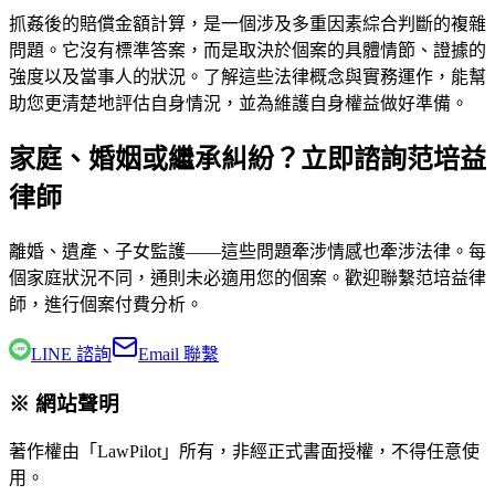
抓姦後的賠償金額計算，是一個涉及多重因素綜合判斷的複雜
問題。它沒有標準答案，而是取決於個案的具體情節、證據的
強度以及當事人的狀況。了解這些法律概念與實務運作，能幫
助您更清楚地評估自身情況，並為維護自身權益做好準備。
家庭、婚姻或繼承糾紛？立即諮詢范培益
律師
離婚、遺產、子女監護——這些問題牽涉情感也牽涉法律。每
個家庭狀況不同，通則未必適用您的個案。歡迎聯繫
范培益律
師
，進行個案付費分析。
LINE 諮詢
Email 聯繫
※ 網站聲明
著作權由「LawPilot」所有，非經正式書面授權，不得任意使
用。