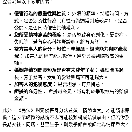
綜合考量以下多重因素：
侵害行為的嚴重性與性質：
外遇的頻率、持續時間、方
式、是否涉及性行為（有性行為通常判賠較高）、是否
公開、是否同時侵害其他權利。
您所受精神痛苦的程度：
是否導致身心創傷、憂鬱症、
失眠等（若有身心科診斷證明，將有助益）。
雙方當事人的身分、地位、學經歷、經濟能力與財產狀
況：
加害人的經濟能力較佳，通常會被判賠較高的金
額。
婚姻存續期間長短及是否有未成年子女：
婚姻關係越
長、有子女者，受到的影響與痛苦可能越大。
加害人的犯後態度：
是否坦承、有無悔意。
證據的充分性：
證據越充足，越有利於爭取較高的賠償
金額。
此外，《民法》規定侵害身分法益須「情節重大」才能請求賠
償。這表示輕微的感情不忠可能較難構成賠償事由，但若涉及
長期交往、同居、甚至生子，則幾乎都會被認定為情節重大。