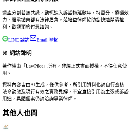
遺產分割若無共識，動輒進入訴訟拖延數年，特留分、遺囑效
力、繼承拋棄都有法律眉角。
范培益律師
協助您快速釐清權
利，歡迎預約付費諮詢。
LINE 諮詢
Email 聯繫
※ 網站聲明
著作權由「LawPilot」所有，非經正式書面授權，不得任意使
用。
資料內容皆由AI生成，僅供參考，所引用資料也請自行查核
法令動態及現行有效之實務見解，不宜直接引用為主張或訴訟
用途，具體個案仍請洽詢專業律師。
其他人也問