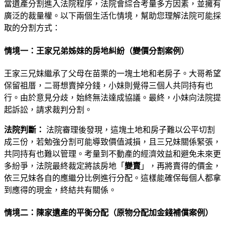
當遺產分割進入法院程序，法院會綜合考量多方因素，並擁有
廣泛的裁量權。以下兩個生活化情境，幫助您理解法院可能採
取的分割方式：
情境一：王家兄弟姊妹的房地糾紛（變價分割案例）
王家三兄妹繼承了父母在苗栗的一塊土地和老房子。大哥希望
保留祖厝，二哥想賣掉分錢，小妹則覺得三個人共同持有也
行。由於意見分歧，始終無法達成協議。最終，小妹向法院提
起訴訟，請求裁判分割。
法院判斷：
法院審理後發現，這塊土地和房子難以公平切割
成三份，若勉強分割可能導致價值減損，且三兄妹關係緊張，
共同持有也難以管理。考量到不動產的經濟效益和避免未來更
多紛爭，法院最終裁定將該房地「
變賣
」，再將賣得的價金，
依三兄妹各自的應繼分比例進行分配。這樣能確保每個人都拿
到應得的現金，終結共有關係。
情境二：陳家遺產的平衡分配（原物分配加金錢補償案例）