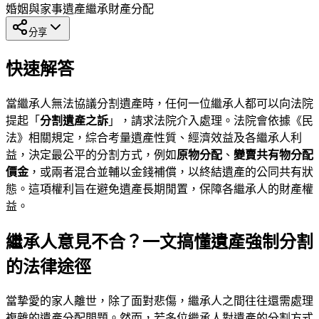
婚姻與家事
遺產繼承
財產分配
分享
快速解答
當繼承人無法協議分割遺產時，任何一位繼承人都可以向法院
提起「
分割遺產之訴
」，請求法院介入處理。法院會依據《民
法》相關規定，綜合考量遺產性質、經濟效益及各繼承人利
益，決定最公平的分割方式，例如
原物分配
、
變賣共有物分配
價金
，或兩者混合並輔以金錢補償，以終結遺產的公同共有狀
態。這項權利旨在避免遺產長期閒置，保障各繼承人的財產權
益。
繼承人意見不合？一文搞懂遺產強制分割
的法律途徑
當摯愛的家人離世，除了面對悲傷，繼承人之間往往還需處理
複雜的遺產分配問題。然而，若多位繼承人對遺產的分割方式