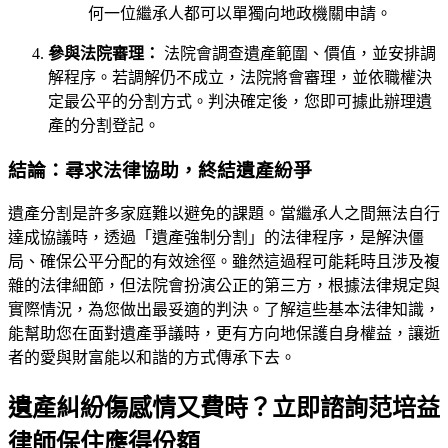
何一位繼承人都可以單獨向地政機關申請。
參與法院審理：
法院會調查遺產範圍、價值，並安排調
解程序。若調解仍不成立，法院將會審理，並依職權決
定最公平的分割方式。判決確定後，您即可據此辦理遺
產的分割登記。
結論：尋求法律協助，終結遺產紛爭
遺產分割是許多家庭難以避免的課題。當繼承人之間無法自行
達成協議時，透過「遺產強制分割」的法律程序，是解決僵
局、確保公平分配的有效途徑。雖然這過程可能耗時且涉及複
雜的法律細節，但法院會扮演公正的第三方，根據法律規定與
實際情況，為您做出最妥適的判決。了解這些基本法律知識，
能幫助您在面對遺產爭議時，更有方向地保護自身權益，讓逝
者的愛與財富能以和諧的方式傳承下去。
遺產糾紛傷感情又費時？立即諮詢范培益
律師保住應得份額