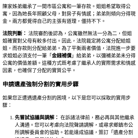
陳家姊弟繼承了一間市區公寓和一筆存款。姐姐希望取得公
寓，因為她長年照顧父母，對房子有情感；弟弟則傾向分得現
金。兩方都覺得自己的主張有道理，僵持不下。
法院判斷：
法院審酌後認為，公寓雖然無法一分為二，但姐
姐確實對父母有較多付出。因此，法院裁定將公寓分配給姐
姐，而存款則分配給弟弟。為了平衡兩者價值，法院進一步要
求姐姐必須支付一筆「
金錢補償
」給弟弟，以彌補弟弟未分得
公寓的價值差額。這種方式既考慮了繼承人的實際需求和情感
因素，也確保了分配的實質公平。
申請遺產強制分割的實用步驟
如果您正遭遇遺產分割的困境，以下是您可以採取的實用步
驟：
先嘗試協議與調解：
在訴諸法律前，務必再與其他繼承
人溝通。您可以考慮向法院聲請調解，或尋求鄉鎮市公
所調解委員會的協助。若能達成協議，簽訂「遺產分割