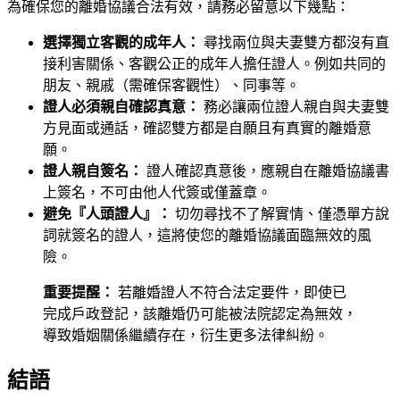
為確保您的離婚協議合法有效，請務必留意以下幾點：
選擇獨立客觀的成年人：
尋找兩位與夫妻雙方都沒有直
接利害關係、客觀公正的成年人擔任證人。例如共同的
朋友、親戚（需確保客觀性）、同事等。
證人必須親自確認真意：
務必讓兩位證人親自與夫妻雙
方見面或通話，確認雙方都是自願且有真實的離婚意
願。
證人親自簽名：
證人確認真意後，應親自在離婚協議書
上簽名，不可由他人代簽或僅蓋章。
避免『人頭證人』：
切勿尋找不了解實情、僅憑單方說
詞就簽名的證人，這將使您的離婚協議面臨無效的風
險。
重要提醒：
若離婚證人不符合法定要件，即使已
完成戶政登記，該離婚仍可能被法院認定為無效，
導致婚姻關係繼續存在，衍生更多法律糾紛。
結語