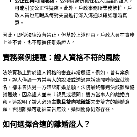
公正性與時間限制：
公務員身份擔任私人協議的證人，
可能引發公正性疑慮。此外，戶政事務所業務繁忙，戶
政人員也無暇與每對夫妻進行深入溝通以確認離婚真
意。
因此，即使法律沒有禁止，但基於上述理由，戶政人員在實務
上並不會、也不應擔任離婚證人。
實務案例提醒：證人資格不符的風險
法院實務上對於證人資格的審查非常嚴謹。例如，曾有案例
中，證人僅憑一方當事人的說法或透過電話聽聞吵架聲就簽
名，卻未曾與另一方確認離婚意願。法院最終都判決該離婚協
議
無效
，因為證人並未『親見或親聞』雙方當事人的離婚真
意。這說明了證人必須
主動且雙向地確認
夫妻雙方的離婚意
願，否則離婚可能被宣告無效，婚姻關係仍然存在。
如何選擇合適的離婚證人？