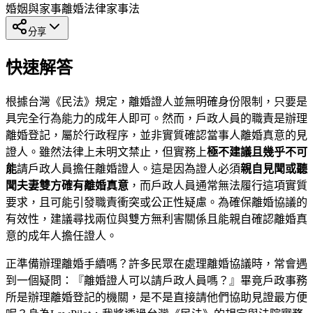
婚姻與家事
離婚法律
家事法
分享
快速解答
根據台灣《民法》規定，離婚證人並無明確身份限制，只要是
具完全行為能力的成年人即可。然而，戶政人員的職責是辦理
離婚登記，屬於行政程序，並非實質確認當事人離婚真意的見
證人。雖然法律上未明文禁止，但實務上
極不建議且幾乎不可
能
請戶政人員擔任離婚證人。這是因為證人必須
親自見聞或聽
聞夫妻雙方確有離婚真意
，而戶政人員通常無法履行這項實質
要求，且可能引發職責衝突或公正性疑慮。為確保離婚協議的
有效性，建議尋找兩位與雙方無利害關係且能親自確認離婚真
意的成年人擔任證人。
正準備辦理離婚手續嗎？許多民眾在處理離婚協議時，常會遇
到一個疑問：『離婚證人可以請戶政人員嗎？』畢竟戶政事務
所是辦理離婚登記的機關，是不是直接請他們協助見證最方便