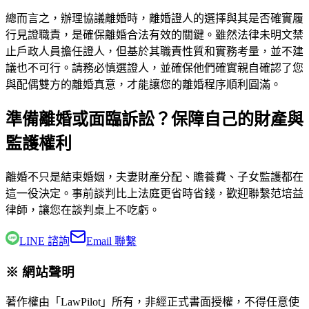
總而言之，辦理協議離婚時，離婚證人的選擇與其是否確實履
行見證職責，是確保離婚合法有效的關鍵。雖然法律未明文禁
止戶政人員擔任證人，但基於其職責性質和實務考量，並不建
議也不可行。請務必慎選證人，並確保他們確實親自確認了您
與配偶雙方的離婚真意，才能讓您的離婚程序順利圓滿。
準備離婚或面臨訴訟？保障自己的財產與
監護權利
離婚不只是結束婚姻，夫妻財產分配、贍養費、子女監護都在
這一役決定。事前談判比上法庭更省時省錢，歡迎聯繫
范培益
律師
，讓您在談判桌上不吃虧。
LINE 諮詢
Email 聯繫
※ 網站聲明
著作權由「LawPilot」所有，非經正式書面授權，不得任意使