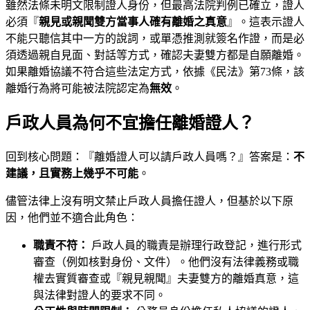
雖然法條未明文限制證人身份，但最高法院判例已確立，證人
必須『
親見或親聞雙方當事人確有離婚之真意
』。這表示證人
不能只聽信其中一方的說詞，或單憑推測就簽名作證，而是必
須透過親自見面、對話等方式，確認夫妻雙方都是自願離婚。
如果離婚協議不符合這些法定方式，依據《民法》第73條，該
離婚行為將可能被法院認定為
無效
。
戶政人員為何不宜擔任離婚證人？
回到核心問題：『離婚證人可以請戶政人員嗎？』答案是：
不
建議，且實務上幾乎不可能
。
儘管法律上沒有明文禁止戶政人員擔任證人，但基於以下原
因，他們並不適合此角色：
職責不符：
戶政人員的職責是辦理行政登記，進行形式
審查（例如核對身份、文件）。他們沒有法律義務或職
權去實質審查或『親見親聞』夫妻雙方的離婚真意，這
與法律對證人的要求不同。