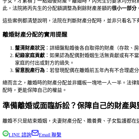
子女，才累積了一點婚後財產。離婚時，丙先生仍要求均分財
此，法院將丙先生的分配額調整為剩餘財產差額的
很小一部分
這些案例都清楚說明，法院在判斷財產分配時，並非只看名下
離婚財產分配的實用提醒
釐清財產狀況
：詳細盤點婚後各自取得的財產（存款、房
紀錄家庭貢獻
：如果認為配偶對婚姻生活無貢獻或有不當
家庭的付出或對方的過失。
留意脫產行為
：若發現配偶在離婚前五年內有不合理處分
總而言之，離婚時的財產分配並非鐵板一塊地一人一半。法律
配時，更能保障自己的權益。
準備離婚或面臨訴訟？保障自己的財產與
離婚不只是結束婚姻，夫妻財產分配、贍養費、子女監護都在
LINE 諮詢
Email 聯繫