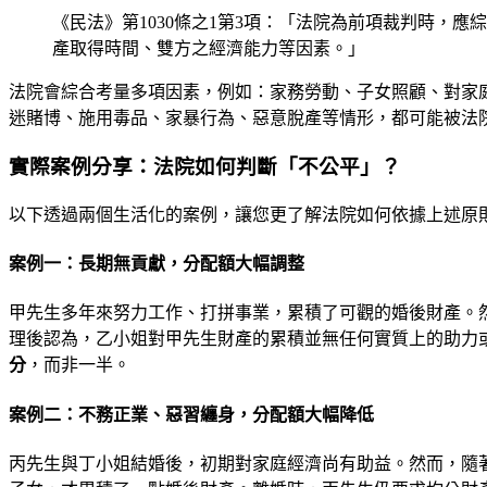
《民法》第1030條之1第3項：「法院為前項裁判時
產取得時間、雙方之經濟能力等因素。」
法院會綜合考量多項因素，例如：家務勞動、子女照顧、對家
迷賭博、施用毒品、家暴行為、惡意脫產等情形，都可能被法
實際案例分享：法院如何判斷「不公平」？
以下透過兩個生活化的案例，讓您更了解法院如何依據上述原
案例一：長期無貢獻，分配額大幅調整
甲先生多年來努力工作、打拼事業，累積了可觀的婚後財產。
理後認為，乙小姐對甲先生財產的累積並無任何實質上的助力
分
，而非一半。
案例二：不務正業、惡習纏身，分配額大幅降低
丙先生與丁小姐結婚後，初期對家庭經濟尚有助益。然而，隨