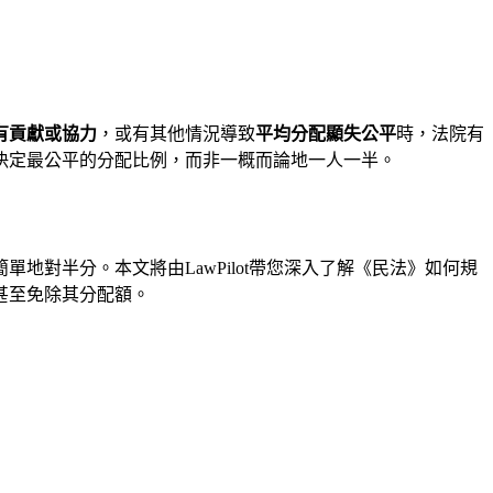
有貢獻或協力
，或有其他情況導致
平均分配顯失公平
時，法院有
決定最公平的分配比例，而非一概而論地一人一半。
對半分。本文將由LawPilot帶您深入了解《民法》如何規
甚至免除其分配額。