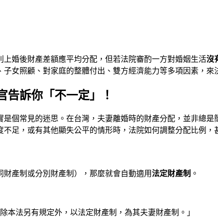
則上婚後財產差額應平均分配，但若法院審酌一方對婚姻生活
沒
、子女照顧、對家庭的整體付出、雙方經濟能力等多項因素，來
官告訴你「不一定」！
是個常見的迷思。在台灣，夫妻離婚時的財產分配，並非總是簡單地
度不足，或有其他顯失公平的情形時，法院如何調整分配比例，
同財產制或分別財產制），那麼就會自動適用
法定財產制
。
，除本法另有規定外，以法定財產制，為其夫妻財產制。」