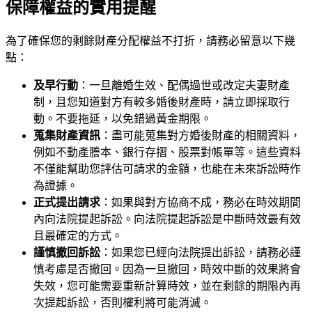
保障權益的實用提醒
為了確保您的剩餘財產分配權益不打折，請務必留意以下幾
點：
及早行動
：一旦離婚生效、配偶過世或改定夫妻財產
制，且您知道對方有較多婚後財產時，請立即採取行
動。不要拖延，以免錯過黃金期限。
蒐集財產資訊
：盡可能蒐集對方婚後財產的相關資料，
例如不動產謄本、銀行存摺、股票對帳單等。這些資料
不僅能幫助您評估可請求的金額，也能在未來訴訟時作
為證據。
正式提出請求
：如果與對方協商不成，務必在時效期間
內向法院提起訴訟。向法院提起訴訟是中斷時效最有效
且最確定的方式。
謹慎撤回訴訟
：如果您已經向法院提出訴訟，請務必謹
慎考慮是否撤回。因為一旦撤回，時效中斷的效果將會
失效，您可能需要重新計算時效，並在剩餘的期限內再
次提起訴訟，否則權利將可能消滅。