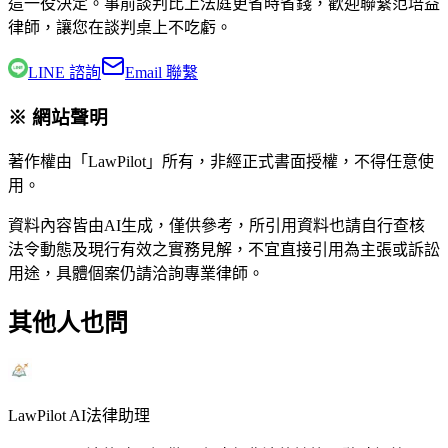
這一役決定。事前談判比上法庭更省時省錢，歡迎聯繫
范培益
律師
，讓您在談判桌上不吃虧。
LINE 諮詢
Email 聯繫
※ 網站聲明
著作權由「LawPilot」所有，非經正式書面授權，不得任意使
用。
資料內容皆由AI生成，僅供參考，所引用資料也請自行查核
法令動態及現行有效之實務見解，不宜直接引用為主張或訴訟
用途，具體個案仍請洽詢專業律師。
其他人也問
LawPilot AI法律助理