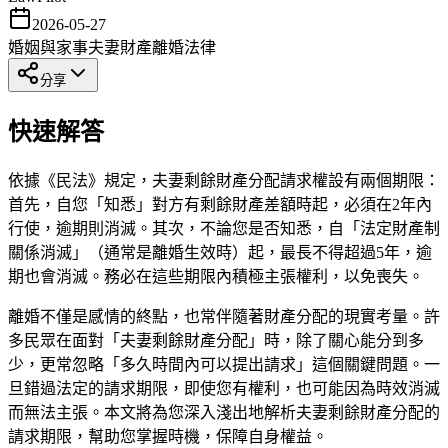
2026-05-27
婚姻與家事
夫妻財產
離婚法律
分享
快速解答
依據《民法》規定，夫妻剩餘財產分配請求權設有兩個期限：
首先，自您「知悉」對方有剩餘財產差額時起，必須在2年內
行使，逾期則消滅。其次，不論您是否知悉，自「法定財產制
關係消滅」（通常是離婚生效時）起，最長不得超過5年，逾
期也會消滅。務必在這些期限內積極主張權利，以免喪失。
離婚不僅是感情的終點，也常伴隨著財產分配的現實考量。許
多民眾在面對「夫妻剩餘財產分配」時，除了關心能分到多
少，更常忽略「多久時間內可以提出請求」這個關鍵問題。一
旦錯過法定的請求期限，即使您有權利，也可能因為時效消滅
而無法主張。本文將為您深入淺出地解析夫妻剩餘財產分配的
請求期限，幫助您掌握時機，保障自身權益。