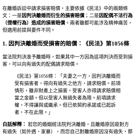
在離婚訴訟中請求損害賠償，主要依據《民法》中的兩類條
文：一是
因判決離婚而衍生的損害賠償
；二是
因配偶不法行為
（侵權行為）造成的損害賠償
。兩者雖都可能涉及精神痛苦，
但適用前提與要件不同。
1. 因判決離婚而受損害的賠償：《民法》第1056條
當法院判決准予離婚時，如果其中一方因為這項判決而受到損
害，可以向有過失的配偶請求賠償。
《民法》第1056條：「夫妻之一方，因判決離婚而
受有損害者，得向有過失之他方，請求賠償。前項
情形，雖非財產上之損害，受害人亦得請求賠償相
當之金額。但以受害人無過失者為限。前項請求
權，不得讓與或繼承。但已依契約承諾或已起訴
者，不在此限。」
白話解釋：
若您的婚姻經法院判決離婚，且離婚原因是對方
有過失（如外遇、家暴），而您自己對離婚原因沒有過失，那