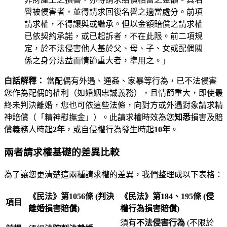
譽被侵害者，並得請求回復名譽之適當處分。前項
請求權，不得讓與或繼承。但以金額賠償之請求權
已依契約承諾，或已起訴者，不在此限。前二項規
定，於不法侵害他人基於父、母、子、女或配偶關
係之身分法益而情節重大者，準用之。」
白話解釋：
當配偶有外遇、通姦、家暴等行為，已不法侵害
您作為配偶的權利（如婚姻忠誠義務），且情節重大，即使最
終未判決離婚，您也可依這些法條，向對方或外遇對象請求精
神賠償（「精神慰撫金」）。此請求權時效為您
知悉
損害及賠
償義務人時起
2年
，或自侵權行為發生時起
10年
。
兩者請求權基礎的差異比較
為了讓您更清楚這兩種請求權的差異，我們整理成以下表格：
《民法》第1056條 (判決
《民法》第184、195條 (侵
項目
離婚損害賠償)
權行為損害賠償)
須有
不法侵害行為
(不限於