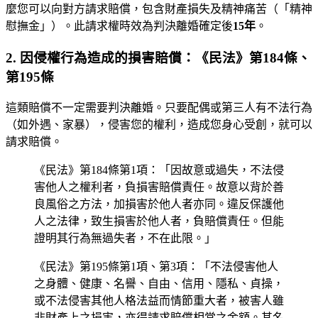
麼您可以向對方請求賠償，包含財產損失及精神痛苦（「精神
慰撫金」）。此請求權時效為判決離婚確定後
15年
。
2. 因侵權行為造成的損害賠償：《民法》第184條、
第195條
這類賠償不一定需要判決離婚。只要配偶或第三人有不法行為
（如外遇、家暴），侵害您的權利，造成您身心受創，就可以
請求賠償。
《民法》第184條第1項：「因故意或過失，不法侵
害他人之權利者，負損害賠償責任。故意以背於善
良風俗之方法，加損害於他人者亦同。違反保護他
人之法律，致生損害於他人者，負賠償責任。但能
證明其行為無過失者，不在此限。」
《民法》第195條第1項、第3項：「不法侵害他人
之身體、健康、名譽、自由、信用、隱私、貞操，
或不法侵害其他人格法益而情節重大者，被害人雖
非財產上之損害，亦得請求賠償相當之金額。其名