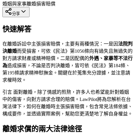
婚姻與家事
離婚
損害賠償
分享
快速解答
在離婚訴訟中主張損害賠償，主要有兩種情況：一是因
法院判
決離婚
而受損害，可依《民法》第1056條向有過失且無過失的
對方請求財產或精神賠償。二是因配偶的
外遇、家暴等不法行
為
造成損害，不論是否判決離婚，皆可依《民法》第184條、
第195條請求精神慰撫金。關鍵在於蒐集充分證據，並注意請
求權時效。
引言 面對離婚，除了情感的煎熬，許多人也希望能針對婚姻
中的傷害，向對方請求合理的賠償。LawPilot將為您解析在台
灣法律下，如何在離婚時主張損害賠償，包含常見法條依據、
構成要件，並透過實際案例，幫助您更清楚地了解自身權益。
離婚求償的兩大法律途徑