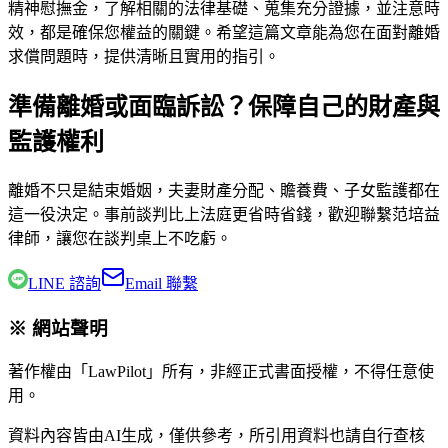
精神慰撫金，了解相關的法律基礎、蒐集充分證據，並注意時
效，都是確保您權益的關鍵。希望這篇文章能為您在面對離婚
求償問題時，提供清晰且實用的指引。
準備離婚或面臨訴訟？保障自己的財產與
監護權利
離婚不只是結束婚姻，夫妻財產分配、贍養費、子女監護都在
這一役決定。事前談判比上法庭更省時省錢，歡迎聯繫
范培益
律師
，讓您在談判桌上不吃虧。
LINE 諮詢
Email 聯繫
※ 網站聲明
著作權由「LawPilot」所有，非經正式書面授權，不得任意使
用。
資料內容皆由AI生成，僅供參考，所引用資料也請自行查核