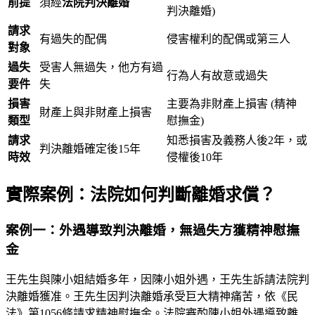
前提
須經
法院判決離婚
判決離婚)
請求
有過失的配偶
侵害權利的配偶或第三人
對象
過失
受害人無過失，他方有過
行為人有故意或過失
要件
失
損害
主要為非財產上損害 (精神
財產上與非財產上損害
類型
慰撫金)
請求
知悉損害及義務人後2年，或
判決離婚確定後15年
時效
侵權後10年
實際案例：法院如何判斷離婚求償？
案例一：外遇導致判決離婚，無過失方獲精神慰撫
金
王先生與陳小姐結婚多年，因陳小姐外遇，王先生訴請法院判
決離婚獲准。王先生因判決離婚承受巨大精神痛苦，依《民
法》第1056條請求精神慰撫金。法院審酌陳小姐外遇導致離