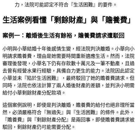
力，法院可能認定不符合『生活困難』的要件。
生活案例看懂「剩餘財產」與「贍養費」
案例一：離婚後生活有餘裕，贍養費請求遭駁回
小明與小華結婚十年後感情生變，經法院判決離婚。小華向小
明請求贍養費，理由是她需要時間重新適應生活。然而，法院
審理後發現，小華名下仍有存款數十萬元及一筆不動產，且過
去曾有經營水果行經驗，具備自力更生的能力。法院因此認定
小華並未『陷於生活困難』，最終駁回了她的贍養費請求。但
同時，法院也依法計算了兩人婚後財產的差額，並判決小明需
給付小華剩餘財產分配款項。
這個案例說明，即使是判決離婚，贍養費的給付也絕非理所當
然，必須嚴格符合『無過失』與『生活困難』的條件。此外，
『贍養費』與『剩餘財產分配』是兩回事，即使贍養費請求被
駁回，剩餘財產仍可能需要分配。