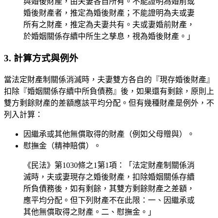
與婚後財產，由夫妻各自所有。不能證明為婚前或
婚後財產者，推定為婚後財產；不能證明為夫或妻
所有之財產，推定為夫妻共有。夫或妻婚前財產，
於婚姻關係存續中所生之孳息，視為婚後財產。」
3. 計算方式與例外
當法定財產制關係消滅時，夫妻雙方各自的『現存婚後財產』
扣除『婚姻關係存續中所負債務』後，如果還有剩餘，原則上
雙方剩餘財產的差額應該平均分配。但有幾種財產是例外，不
列入計算：
因繼承或其他無償取得的財產（例如父母贈與）。
慰撫金（精神賠償）。
《民法》第1030條之1第1項：「法定財產制關係消
滅時，夫或妻現存之婚後財產，扣除婚姻關係存續
所負債務後，如有剩餘，其雙方剩餘財產之差額，
應平均分配。但下列財產不在此限：一、因繼承或
其他無償取得之財產。二、慰撫金。」