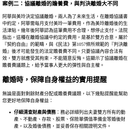
案例二：協議離婚的贍養費，與判決離婚大不同
阿華與美玲決定協議離婚，兩人為了未來生活，在離婚協議書
中約定，阿華需每月支付美玲一筆費用，作為美玲離婚後的生
活津貼。幾年後阿華認為這筆費用不合理，想停止支付。法院
指出，這種在離婚協議中約定的費用，是基於雙方合意，屬於
『契約自由』的範疇，與《民法》第1057條所規範的『判決離
婚』後才可能發生的法定贍養費不同。只要協議內容合法有
效，雙方就應受其拘束，不能隨意反悔。這顯示了協議離婚在
贍養費議題上，給予當事人更大的彈性與自主權。
離婚時，保障自身權益的實用提醒
無論是面對剩餘財產分配或贍養費議題，以下幾點提醒能幫助
您更好地保障自身權益：
仔細清查財產與債務
：務必詳細列出夫妻雙方所有的動
產、不動產、存款、股票、保險單價值準備金等婚後財
產，以及婚後債務，並妥善保存相關證明文件。