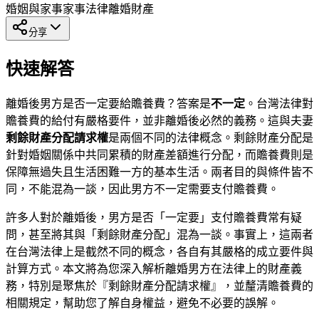
婚姻與家事
家事法律
離婚財產
分享
快速解答
離婚後男方是否一定要給贍養費？答案是
不一定
。台灣法律對
贍養費的給付有嚴格要件，並非離婚後必然的義務。這與夫妻
剩餘財產分配請求權
是兩個不同的法律概念。剩餘財產分配是
針對婚姻關係中共同累積的財產差額進行分配，而贍養費則是
保障無過失且生活困難一方的基本生活。兩者目的與條件皆不
同，不能混為一談，因此男方不一定需要支付贍養費。
許多人對於離婚後，男方是否「一定要」支付贍養費常有疑
問，甚至將其與「剩餘財產分配」混為一談。事實上，這兩者
在台灣法律上是截然不同的概念，各自有其嚴格的成立要件與
計算方式。本文將為您深入解析離婚男方在法律上的財產義
務，特別是聚焦於『剩餘財產分配請求權』，並釐清贍養費的
相關規定，幫助您了解自身權益，避免不必要的誤解。