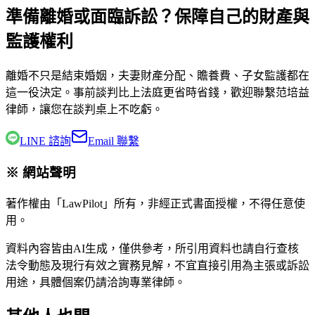
準備離婚或面臨訴訟？保障自己的財產與
監護權利
離婚不只是結束婚姻，夫妻財產分配、贍養費、子女監護都在
這一役決定。事前談判比上法庭更省時省錢，歡迎聯繫
范培益
律師
，讓您在談判桌上不吃虧。
LINE 諮詢
Email 聯繫
※ 網站聲明
著作權由「LawPilot」所有，非經正式書面授權，不得任意使
用。
資料內容皆由AI生成，僅供參考，所引用資料也請自行查核
法令動態及現行有效之實務見解，不宜直接引用為主張或訴訟
用途，具體個案仍請洽詢專業律師。