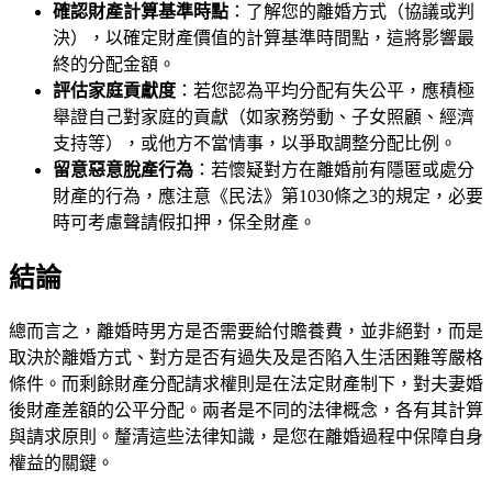
確認財產計算基準時點
：了解您的離婚方式（協議或判
決），以確定財產價值的計算基準時間點，這將影響最
終的分配金額。
評估家庭貢獻度
：若您認為平均分配有失公平，應積極
舉證自己對家庭的貢獻（如家務勞動、子女照顧、經濟
支持等），或他方不當情事，以爭取調整分配比例。
留意惡意脫產行為
：若懷疑對方在離婚前有隱匿或處分
財產的行為，應注意《民法》第1030條之3的規定，必要
時可考慮聲請假扣押，保全財產。
結論
總而言之，離婚時男方是否需要給付贍養費，並非絕對，而是
取決於離婚方式、對方是否有過失及是否陷入生活困難等嚴格
條件。而剩餘財產分配請求權則是在法定財產制下，對夫妻婚
後財產差額的公平分配。兩者是不同的法律概念，各有其計算
與請求原則。釐清這些法律知識，是您在離婚過程中保障自身
權益的關鍵。