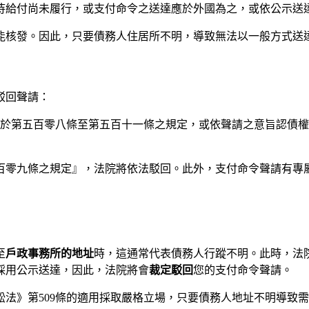
對待給付尚未履行，或支付命令之送達應於外國為之，或依公示送
能核發。因此，只要債務人住居所不明，導致無法以一般方式送
駁回聲請：
不合於第五百零八條至第五百十一條之規定，或依聲請之意旨認債
百零九條之規定』，法院將依法駁回。此外，支付命令聲請有專
至
戶政事務所的地址
時，這通常代表債務人行蹤不明。此時，法
採用公示送達，因此，法院將會
裁定駁回
您的支付命令聲請。
法》第509條的適用採取嚴格立場，只要債務人地址不明導致