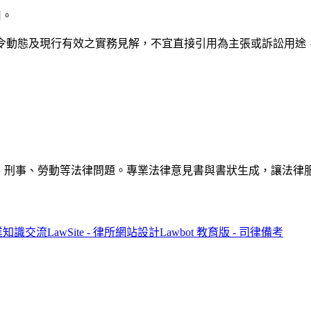
用。
法令動態及現行有效之實務見解，不宜直接引用為主張或訴訟用途
解答民事、刑事、勞動等法律問題。專業法律意見書與書狀生成，讓法
專業知識交流
LawSite - 律所網站設計
Lawbot 教育版 - 司律備考