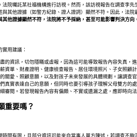
。法院囑託某社福機構進行訪視。然而，該訪視報告在調查李先
述與其他證據（如警方紀錄、證人證詞）顯然不符。因此，法院
與其他證據顯然不符，法院將不予採納，甚至可能影響判決方向
的實用建議：
盡的資訊，切勿隱瞞或虛報，因為這可能導致報告內容失真，進
薪資單、財產證明、健康檢查報告、居住環境照片、子女照顧計
的關愛、照顧意願，以及對孩子未來發展的具體規劃。讓調查官
們真實表達自己的意願，但同時也要引導孩子理解父母雙方的處
細審閱。若發現報告內容有偏頗、不實或遺漏之處，應即時向
願重要嗎？
視時間有限，且部分資訊可能來自當事人單方陳述，若調查不夠