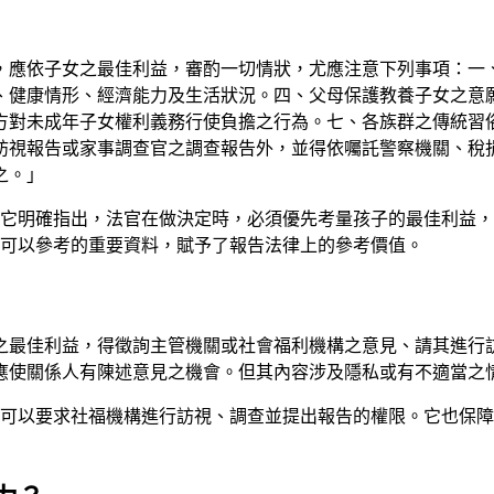
判時，應依子女之最佳利益，審酌一切情狀，尤應注意下列事項：
、健康情形、經濟能力及生活狀況。四、父母保護教養子女之意
對未成年子女權利義務行使負擔之行為。七、各族群之傳統習俗、文
訪視報告或家事調查官之調查報告外，並得依囑託警察機關、稅
之。」
它明確指出，法官在做決定時，必須優先考量孩子的最佳利益，
可以參考的重要資料，賦予了報告法律上的參考價值。
女之最佳利益，得徵詢主管機關或社會福利機構之意見、請其進行
，應使關係人有陳述意見之機會。但其內容涉及隱私或有不適當之
可以要求社福機構進行訪視、調查並提出報告的權限。它也保障