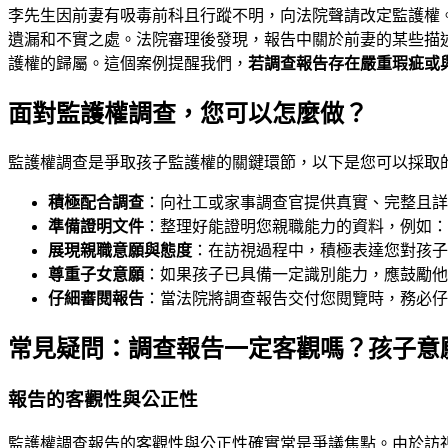
李先生因前妻有吸毒前科且行蹤不明，向法院聲請改定監護權
遺漏和不實之處。法院審理後發現，報告中關於前妻的某些描
護權的歸屬。這個案例提醒我們，
若調查報告存在嚴重瑕疵或
面對監護權調查，您可以怎麼做？
監護權調查是爭取孩子監護權的關鍵環節，以下是您可以採取
積極配合調查
：向社工或家事調查官提供真實、完整且詳
準備證明文件
：整理好能證明您親職能力的資料，例如：
展現親職意願與態度
：在訪視過程中，積極表達您對孩子
尊重子女意願
：如果孩子已具備一定識別能力，應鼓勵他
仔細審閱報告
：當法院將調查報告交付您閱覽時，務必仔
常見疑問：調查報告一定客觀嗎？孩子意
報告的客觀性與公正性
監護權調查報告的客觀性與公正性確實常是爭議焦點。由於訪