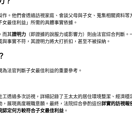
力？
製作。他們會透過訪視家庭、會談父母與子女、蒐集相關資料等
子女最佳利益」所需的具體事實依據。
。而其
證明力
（即證據的說服力或影響力）則由法官綜合判斷。
或與事實不符，其證明力將大打折扣，甚至不被採納。
？
視為法官判斷子女最佳利益的重要參考。
社工透過多次訪視，詳細記錄了王太太的居住環境整潔、經濟穩
動，展現高度親職意願。最終，法院綜合參酌這份
詳實的訪視報
院認定何方較符合子女最佳利益
。