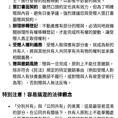
士，進行妥善的稅務規劃，以節省不必要的開支。
簽訂書面契約
：雖然口頭約定也具有效力，但為了明確
贈與內容、避免日後爭議，強烈建議您與受贈人簽訂書
面贈與契約。
辦理移轉登記
：不動產應有部分的贈與，必須向地政機
關辦理所有權移轉登記，才能完成所有權的變動，讓受
贈人真正取得權利。
受贈人權利義務
：受贈人取得應有部分後，就成為新的
共有人，將與其他共有人共同享有共有物的權利並承擔
相關義務。
贈與撤銷風險
：贈與一旦完成，原則上不能任意撤銷。
除非符合《民法》規定的特定撤銷事由（例如受贈人對
贈與人有扶養義務卻不履行，或對贈與人有故意侵害行
為等），否則贈與人無法反悔。
特別注意！容易搞混的法律觀念
「分別共有」與「公同共有」的差異：這是最容易混淆
的部分。在公同共有關係下，共有人原則上不能單獨處