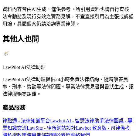
資料內容皆由AI生成，僅供參考，所引用資料也請自行查核
法令動態及現行有效之實務見解，不宜直接引用為主張或訴訟
用途，具體個案仍請洽詢專業律師。
其他人也問
LawPilot AI法律助理
LawPilot AI法律助理提供24小時免費法律諮詢，隨時解答民
事、刑事、勞動等法律問題。專業法律意見書與書狀生成，讓
法律服務零距離。
產品服務
律點通 - 法律知識平台
Lawbot AI - 智慧法律助手
法律圓桌 - 專
業知識交流
LawSite - 律所網站設計
Lawbot 教育版 - 司律備考
隱私權政策
使用者條款
關於我們
聯絡我們