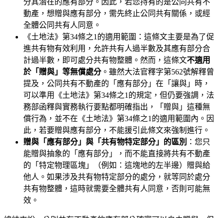
分其潛在的應有部分。因此，若您持有的是公同共有不
動產，想贈與應有部分，需先終止公同共有關係，或經
全體公同共有人同意。
《土地法》第34條之1的適用範圍：這條文主要是為了促
進共有物有效利用，允許共有人過半數及其應有部分合
計過半數，即可處分共有物整體。然而，這條文
不適用
於「贈與」等無償處分
。雖然大法官釋字第562號解釋曾
提及，公同共有不動產的「應有部分」在「讓與」時，
可以準用《土地法》第34條之1的規定，但仍要強調，法
務部函釋與實務執行要點都明確指出，「贈與」這種無
償行為，並不在《土地法》第34條之1的適用範圍內。因
此，若要贈與應有部分，不能援引此條文來強制進行。
贈與「應有部分」與「共有物特定部分」的區別
：您只
能贈與抽象的「應有部分」，而不能直接將共有不動產
的「特定物理區塊」（例如：這塊地的左半邊）贈與給
他人。如果涉及共有物特定部分的處分，就等同於處分
共有物整體，這時就需要全體共有人同意，否則可能無
效。