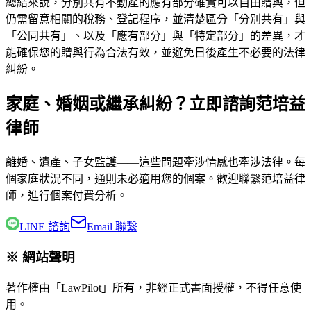
總結來說，分別共有不動產的應有部分確實可以自由贈與，但
仍需留意相關的稅務、登記程序，並清楚區分「分別共有」與
「公同共有」、以及「應有部分」與「特定部分」的差異，才
能確保您的贈與行為合法有效，並避免日後產生不必要的法律
糾紛。
家庭、婚姻或繼承糾紛？立即諮詢范培益
律師
離婚、遺產、子女監護——這些問題牽涉情感也牽涉法律。每
個家庭狀況不同，通則未必適用您的個案。歡迎聯繫
范培益律
師
，進行個案付費分析。
LINE 諮詢
Email 聯繫
※ 網站聲明
著作權由「LawPilot」所有，非經正式書面授權，不得任意使
用。