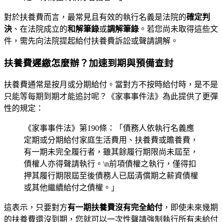
對於扶養費而言，最常見且有效的執行名義是法院的
確定判
決
、在法院成立的
和解筆錄
或
調解筆錄
。若您尚未取得這些文
件，需先向法院提起給付扶養費訴訟或聲請調解。
扶養費遲繳怎麼辦？加速到期與預備查封
扶養費通常是按月或分期給付。當對方不按時給付時，是不是
只能等每期到期才能追討呢？《家事事件法》為此提供了更彈
性的規定：
《家事事件法》第190條：「債務人依執行名義應
定期或分期給付家庭生活費用、扶養費或贍養費，
有一期未完全履行者，雖其餘履行期限尚未屆至，
債權人亦得聲請執行。\n前項債權之執行，僅得扣
押其履行期限屆至後債務人已屆清償期之薪資債權
或其他繼續給付之債權。」
這表示，只要對方
有一期扶養費沒有完全給付
，即使未來幾期
的扶養費還沒到期，您就可以一次性聲請強制執行所有未給付