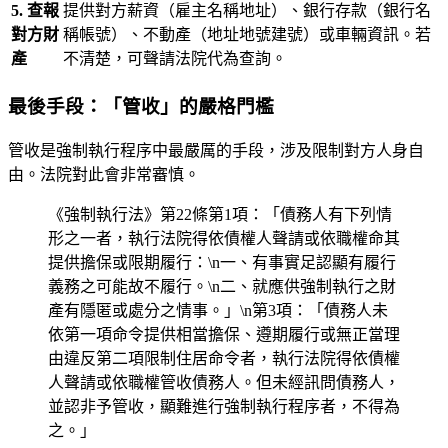
5. 查報
提供對方薪資（雇主名稱地址）、銀行存款（銀行名
對方財
稱帳號）、不動產（地址地號建號）或車輛資訊。若
產
不清楚，可聲請法院代為查詢。
最後手段：「管收」的嚴格門檻
管收是強制執行程序中最嚴厲的手段，涉及限制對方人身自
由。法院對此會非常審慎。
《強制執行法》第22條第1項：「債務人有下列情
形之一者，執行法院得依債權人聲請或依職權命其
提供擔保或限期履行：\n一、有事實足認顯有履行
義務之可能故不履行。\n二、就應供強制執行之財
產有隱匿或處分之情事。」\n第3項：「債務人未
依第一項命令提供相當擔保、遵期履行或無正當理
由違反第二項限制住居命令者，執行法院得依債權
人聲請或依職權管收債務人。但未經訊問債務人，
並認非予管收，顯難進行強制執行程序者，不得為
之。」