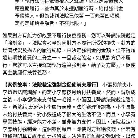
至，執行法院得依債權人之聲請，以裁定命債務人
應遵期履行，並命其於未遵期履行時，給付強制金
予債權人。但為裁判法院已依第 一百條第四項規
定酌定加給金額者，不在此限。」
如果對方有能力卻故意不履行扶養義務，您可以聲請法院裁定
「強制金」。法院會考量您因對方不履行所受的損失、對方的
經濟狀況及過去的履行紀錄，來決定強制金的金額，但不得超
過每期扶養費的二分之一。一旦裁定確定，如果對方仍不履
行，您就可以直接聲請執行這筆強制金，給予對方壓力，促使
其主動履行扶養義務。
【案例故事：法院裁定強制金促使前夫履行】
小張與前夫小
李透過法院調解，約定小李應按月給付扶養費。然而，調解成
立後，小李卻從未支付過一毛錢。小張因此聲請法院裁定強制
金，希望藉此促使小李履行義務。法院審理後認為，小李長期
未給付扶養費，對小張造成了很大的生活不便。而且，小李有
專業技能，經濟能力不差，並非無力支付。因此，法院裁定小
李應給付強制金。這個案例顯示，即使對方聲稱沒錢，但若有
證據證明其有謀生能力或資產，法院仍可能裁定強制金，以保