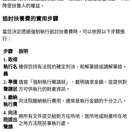
障受扶養人的權益。
追討扶養費的實用步驟
當您決定透過強制執行追討扶養費時，可以依照以下步驟進
行：
步驟
說明
1. 取得
執行名
確保您持有法院的確定判決、和解筆錄或調解筆錄。
義
2. 準備
填寫「強制執行聲請狀」，載明請求金額，並提供對
聲請狀
方可供執行的財產資訊。
3. 繳納
向法院繳納執行費用，通常是執行金額的千分之八。
執行費
4. 向法
將所有文件提交給對方住所地、居所地或財產所在地
院提出
之地方法院民事執行處。
聲請