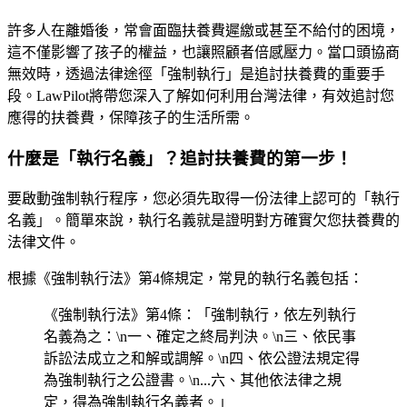
許多人在離婚後，常會面臨扶養費遲繳或甚至不給付的困境，
這不僅影響了孩子的權益，也讓照顧者倍感壓力。當口頭協商
無效時，透過法律途徑「強制執行」是追討扶養費的重要手
段。LawPilot將帶您深入了解如何利用台灣法律，有效追討您
應得的扶養費，保障孩子的生活所需。
什麼是「執行名義」？追討扶養費的第一步！
要啟動強制執行程序，您必須先取得一份法律上認可的「執行
名義」。簡單來說，執行名義就是證明對方確實欠您扶養費的
法律文件。
根據《強制執行法》第4條規定，常見的執行名義包括：
《強制執行法》第4條：「強制執行，依左列執行
名義為之：\n一、確定之終局判決。\n三、依民事
訴訟法成立之和解或調解。\n四、依公證法規定得
為強制執行之公證書。\n...六、其他依法律之規
定，得為強制執行名義者。」