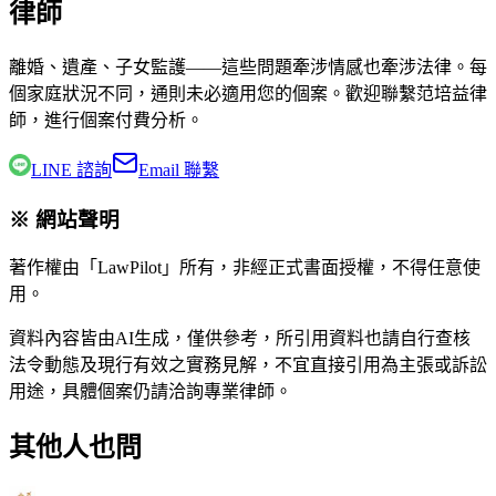
律師
離婚、遺產、子女監護——這些問題牽涉情感也牽涉法律。每
個家庭狀況不同，通則未必適用您的個案。歡迎聯繫
范培益律
師
，進行個案付費分析。
LINE 諮詢
Email 聯繫
※ 網站聲明
著作權由「LawPilot」所有，非經正式書面授權，不得任意使
用。
資料內容皆由AI生成，僅供參考，所引用資料也請自行查核
法令動態及現行有效之實務見解，不宜直接引用為主張或訴訟
用途，具體個案仍請洽詢專業律師。
其他人也問