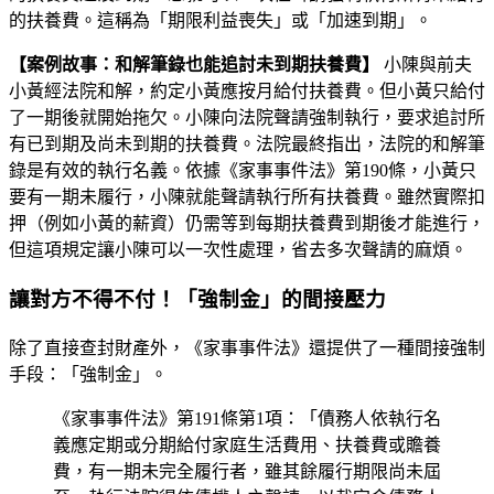
的扶養費。這稱為「期限利益喪失」或「加速到期」。
【案例故事：和解筆錄也能追討未到期扶養費】
小陳與前夫
小黃經法院和解，約定小黃應按月給付扶養費。但小黃只給付
了一期後就開始拖欠。小陳向法院聲請強制執行，要求追討所
有已到期及尚未到期的扶養費。法院最終指出，法院的和解筆
錄是有效的執行名義。依據《家事事件法》第190條，小黃只
要有一期未履行，小陳就能聲請執行所有扶養費。雖然實際扣
押（例如小黃的薪資）仍需等到每期扶養費到期後才能進行，
但這項規定讓小陳可以一次性處理，省去多次聲請的麻煩。
讓對方不得不付！「強制金」的間接壓力
除了直接查封財產外，《家事事件法》還提供了一種間接強制
手段：「強制金」。
《家事事件法》第191條第1項：「債務人依執行名
義應定期或分期給付家庭生活費用、扶養費或贍養
費，有一期未完全履行者，雖其餘履行期限尚未屆