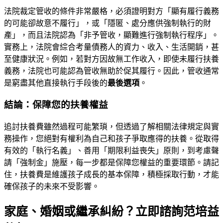
法院裁定管收的條件非常嚴格，必須證明對方「顯有履行義務
的可能卻故意不履行」，或「隱匿、處分應供強制執行的財
產」，而且法院認為「非予管收，顯難進行強制執行程序」。
實務上，法院會綜合考量債務人的資力、收入、生活開銷，甚
至健康狀況。例如，若對方因故無工作收入，即使未履行扶養
義務，法院也可能認為管收無助於促其履行。因此，管收通常
是窮盡其他直接執行手段後的
最後選項
。
結論：保障您的扶養權益
追討扶養費雖然過程可能繁瑣，但透過了解相關法律規定與實
務操作，您絕對有權利為自己和孩子爭取應得的扶養。從取得
有效的「執行名義」、善用「期限利益喪失」原則，到考慮聲
請「強制金」施壓，每一步都是保障您權益的重要環節。請記
住，扶養費是維護孩子成長的基本保障，積極採取行動，才能
確保孩子的未來不受影響。
家庭、婚姻或繼承糾紛？立即諮詢范培益