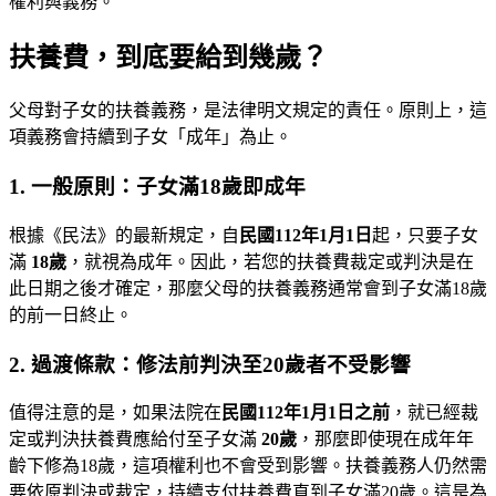
權利與義務。
扶養費，到底要給到幾歲？
父母對子女的扶養義務，是法律明文規定的責任。原則上，這
項義務會持續到子女「成年」為止。
1. 一般原則：子女滿18歲即成年
根據《民法》的最新規定，自
民國112年1月1日
起，只要子女
滿
18歲
，就視為成年。因此，若您的扶養費裁定或判決是在
此日期之後才確定，那麼父母的扶養義務通常會到子女滿18歲
的前一日終止。
2. 過渡條款：修法前判決至20歲者不受影響
值得注意的是，如果法院在
民國112年1月1日之前
，就已經裁
定或判決扶養費應給付至子女滿
20歲
，那麼即使現在成年年
齡下修為18歲，這項權利也不會受到影響。扶養義務人仍然需
要依原判決或裁定，持續支付扶養費直到子女滿20歲。這是為