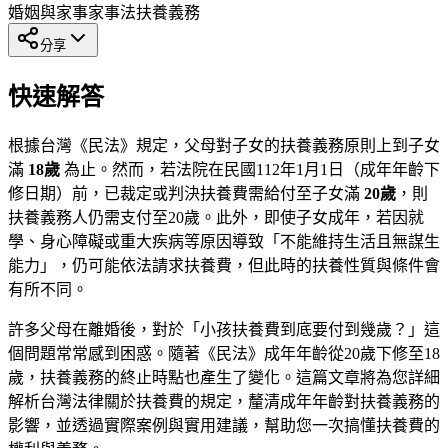
婚姻與家事
家事法
扶養義務
分享
快速解答
根據台灣《民法》規定，父母對子女的扶養義務原則上到子女
滿
18歲
為止。然而，若法院在民國112年1月1日（成年年齡下
修日期）前，已裁定或判決扶養費需給付至子女滿
20歲
，則
扶養義務人仍需支付至20歲。此外，即使子女成年，若因就
學、身心障礙或重大疾病等原因導致「不能維持生活且無謀生
能力」，仍可能依法請求扶養費，但此時的扶養性質與條件會
有所不同。
許多父母在離婚後，對於「小孩扶養費到底要付到幾歲？」這
個問題常常感到困惑。隨著《民法》成年年齡從20歲下修至18
歲，扶養義務的終止時點也產生了變化。這篇文章將為您詳細
解析台灣法律關於扶養費的規定，釐清成年年齡對扶養義務的
影響，並透過實際案例與實用建議，幫助您一次搞懂扶養費的