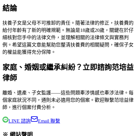
結論
扶養子女是父母不可推卸的責任。隨著法律的修正，扶養費的
給付年齡有了新的明確規範。無論是18歲或20歲，關鍵在於仔
細核對您手中的法律文件，並理解相關的法律條文與實務判
例。希望這篇文章能幫助您釐清扶養費的相關疑問，確保子女
的權益能獲得充分保障。
家庭、婚姻或繼承糾紛？立即諮詢范培益
律師
離婚、遺產、子女監護——這些問題牽涉情感也牽涉法律。每
個家庭狀況不同，通則未必適用您的個案。歡迎聯繫
范培益律
師
，進行個案付費分析。
LINE 諮詢
Email 聯繫
※ 網站聲明