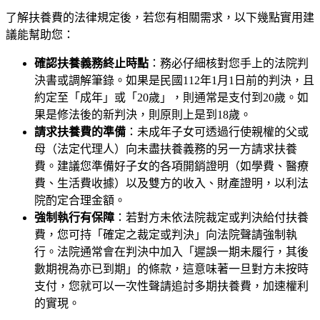
了解扶養費的法律規定後，若您有相關需求，以下幾點實用建
議能幫助您：
確認扶養義務終止時點
：務必仔細核對您手上的法院判
決書或調解筆錄。如果是民國112年1月1日前的判決，且
約定至「成年」或「20歲」，則通常是支付到20歲。如
果是修法後的新判決，則原則上是到18歲。
請求扶養費的準備
：未成年子女可透過行使親權的父或
母（法定代理人）向未盡扶養義務的另一方請求扶養
費。建議您準備好子女的各項開銷證明（如學費、醫療
費、生活費收據）以及雙方的收入、財產證明，以利法
院酌定合理金額。
強制執行有保障
：若對方未依法院裁定或判決給付扶養
費，您可持「確定之裁定或判決」向法院聲請強制執
行。法院通常會在判決中加入「遲誤一期未履行，其後
數期視為亦已到期」的條款，這意味著一旦對方未按時
支付，您就可以一次性聲請追討多期扶養費，加速權利
的實現。