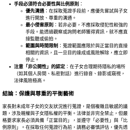
手段必須符合必要性與比例原則
：
優先溝通
：在採取蒐證手段前，應優先嘗試與子女
進行開放、尊重的溝通。
最小侵害原則
：若非必要，不應採取侵犯性較強的
手段。能透過觀察或詢問老師獲得資訊，就不應直
接監聽或偷拍。
範圍與時間限制
：蒐證範圍應限於與正當目的直接
相關的資訊，且一旦目的達成或風險解除，應立即
停止。
注意「非公開性」的認定
：在子女合理期待隱私的場所
（如其個人房間、私密對話）進行錄音、錄影或窺視，
法律風險極高。
結論：保護與尊重的平衡藝術
家長對未成年子女的交友狀況進行蒐證，是個複雜且敏感的議
題，涉及親權與子女隱私權的平衡。法律並非完全禁止，但嚴
格要求家長必須具備「正當目的」，並遵守「必要性」與「比
例原則」。在採取任何蒐證行為前，請務必審慎評估，優先透