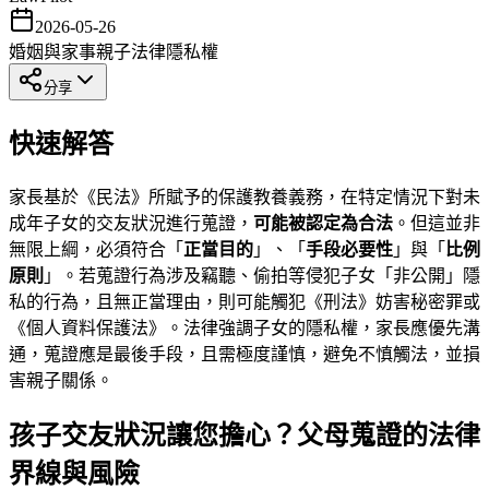
2026-05-26
婚姻與家事
親子法律
隱私權
分享
快速解答
家長基於《民法》所賦予的保護教養義務，在特定情況下對未
成年子女的交友狀況進行蒐證，
可能被認定為合法
。但這並非
無限上綱，必須符合「
正當目的
」、「
手段必要性
」與「
比例
原則
」。若蒐證行為涉及竊聽、偷拍等侵犯子女「非公開」隱
私的行為，且無正當理由，則可能觸犯《刑法》妨害秘密罪或
《個人資料保護法》。法律強調子女的隱私權，家長應優先溝
通，蒐證應是最後手段，且需極度謹慎，避免不慎觸法，並損
害親子關係。
孩子交友狀況讓您擔心？父母蒐證的法律
界線與風險