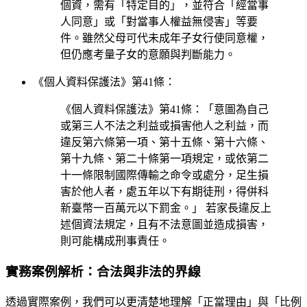
個資，需有「特定目的」，並符合「經當事
人同意」或「對當事人權益無侵害」等要
件。雖然父母可代未成年子女行使同意權，
但仍應考量子女的意願與判斷能力。
《個人資料保護法》第41條：
《個人資料保護法》第41條：「意圖為自己
或第三人不法之利益或損害他人之利益，而
違反第六條第一項、第十五條、第十六條、
第十九條、第二十條第一項規定，或依第二
十一條限制國際傳輸之命令或處分，足生損
害於他人者，處五年以下有期徒刑，得併科
新臺幣一百萬元以下罰金。」 若家長違反上
述個資法規定，且有不法意圖並造成損害，
則可能構成刑事責任。
實務案例解析：合法與非法的界線
透過實際案例，我們可以更清楚地理解「正當理由」與「比例