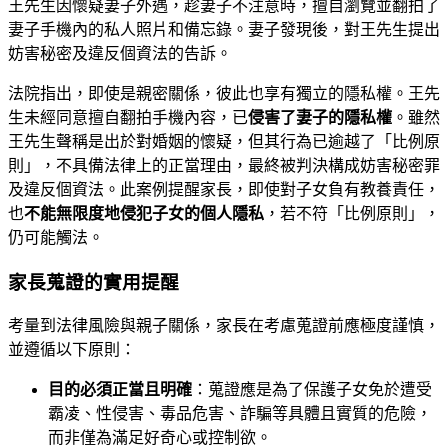
王先生因懷疑妻子外遇，趁妻子不注意時，擅自瀏覽並翻拍了
妻子手機內的私人照片和備忘錄。妻子發現後，對王先生提出
妨害秘密及違反個資法的告訴。
法院指出，即使是親密關係，彼此也享有獨立的隱私權。王先
生未經同意擅自翻拍手機內容，已
侵害了妻子的隱私權
。雖然
王先生聲稱是出於對婚姻的懷疑，但其行為已逾越了「比例原
則」，不具備法律上的正當理由，最終被判決構成妨害秘密罪
及違反個資法。此案例提醒家長，即使對子女負有教養責任，
也
不能無限度地侵犯子女的個人隱私
，若不符「比例原則」，
仍可能觸法。
家長蒐證的實用提醒
考量到法律風險與親子關係，家長在考慮蒐證前應極度謹慎，
並遵循以下原則：
目的必須正當且明確
：蒐證應是為了保護子女免於遭受
霸凌、性侵害、毒品危害、詐騙等具體且實質的危險，
而非僅為滿足好奇心或控制欲。