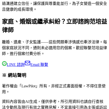
過溝通建立信任，讓保護與尊重能並行，為子女營造一個安全
且健康的成長環境。
家庭、婚姻或繼承糾紛？立即諮詢范培益
律師
離婚、遺產、子女監護——這些問題牽涉情感也牽涉法律。每
個家庭狀況不同，通則未必適用您的個案。歡迎聯繫
范培益律
師
，進行個案付費分析。
LINE 諮詢
Email 聯繫
※ 網站聲明
著作權由「LawPilot」所有，非經正式書面授權，不得任意使
用。
資料內容皆由AI生成，僅供參考，所引用資料也請自行查核
法令動態及現行有效之實務見解，不宜直接引用為主張或訴訟