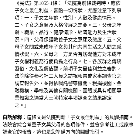
《民法》第1055-1條：「法院為前條裁判時，應依
子女之最佳利益，審酌一切情狀，尤應注意下列事
項：一、子女之年齡、性別、人數及健康情形。
二、子女之意願及人格發展之需要。三、父母之年
齡、職業、品行、健康情形、經濟能力及生活狀
況。四、父母保護教養子女之意願及態度。五、父
母子女間或未成年子女與其他共同生活之人間之感
情狀況。六、父母之一方是否有妨礙他方對未成年
子女權利義務行使負擔之行為。七、各族群之傳統
習俗、文化及價值觀。前項子女最佳利益之審酌，
法院除得參考社工人員之訪視報告或家事調查官之
調查報告外，並得依囑託警察機關、稅捐機關、金
融機構、學校及其他有關機關、團體或具有相關專
業知識之適當人士就特定事項調查之結果認定
之。」
白話解釋
：這條文是法院判斷「子女最佳利益」的具體指南。
法院會綜合考量子女與父母的各項條件，並會參考社工或家事
調查官的報告，這也是您準備方向的關鍵指引。