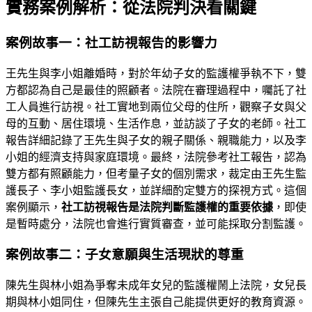
實務案例解析：從法院判決看關鍵
案例故事一：社工訪視報告的影響力
王先生與李小姐離婚時，對於年幼子女的監護權爭執不下，雙
方都認為自己是最佳的照顧者。法院在審理過程中，囑託了社
工人員進行訪視。社工實地到兩位父母的住所，觀察子女與父
母的互動、居住環境、生活作息，並訪談了子女的老師。社工
報告詳細記錄了王先生與子女的親子關係、親職能力，以及李
小姐的經濟支持與家庭環境。最終，法院參考社工報告，認為
雙方都有照顧能力，但考量子女的個別需求，裁定由王先生監
護長子、李小姐監護長女，並詳細酌定雙方的探視方式。這個
案例顯示，
社工訪視報告是法院判斷監護權的重要依據
，即使
是暫時處分，法院也會進行實質審查，並可能採取分割監護。
案例故事二：子女意願與生活現狀的尊重
陳先生與林小姐為爭奪未成年女兒的監護權鬧上法院，女兒長
期與林小姐同住，但陳先生主張自己能提供更好的教育資源。