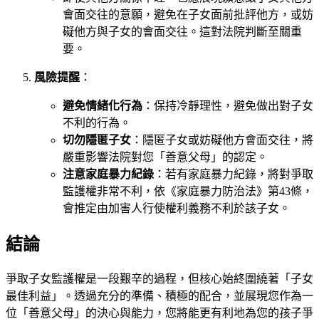
會面交往的意願，避免在子女面前批評他方，或妨
礙他方與子女的會面交往。這對法院判斷至關重
要。
風險提醒
：
避免情緒化行為
：保持冷靜理性，避免做出對子女
不利的行為。
切勿隱匿子女
：隱匿子女或妨礙他方會面交往，將
嚴重影響法院對您「善意父母」的認定。
注意家庭暴力紀錄
：若有家庭暴力紀錄，將對爭取
監護權非常不利，依《家庭暴力防治法》第43條，
會推定由加害人行使權利義務不利於該子女。
結論
爭取子女監護權是一段艱辛的過程，但核心始終圍繞著「子女
最佳利益」。透過充分的準備、積極的配合，並展現您作為一
位「善意父母」的決心與能力，您將能更有利地為您的孩子爭