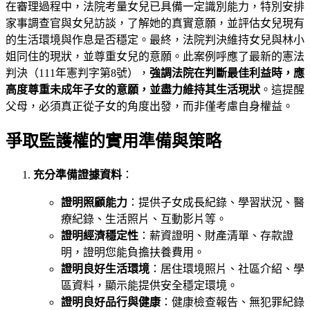
在審理過程中，法院考量女兒已具備一定識別能力，特別安排
家事調查官與女兒訪談，了解她的真實意願，並評估女兒現有
的生活環境與作息是否穩定。最終，法院判決維持女兒與林小
姐同住的現狀，並尊重女兒的意願。此案例呼應了最新的憲法
判決（111年憲判字第8號），
強調法院在判斷最佳利益時，應
高度尊重未成年子女的意願，並盡力維持其生活現狀
。這提醒
父母，必須真正從子女的角度出發，而非僅考慮自身權益。
爭取監護權的實用準備與策略
充分準備證據資料
：
證明照顧能力
：提供子女成長紀錄、學習狀況、醫
療紀錄、生活照片、互動影片等。
證明經濟穩定性
：薪資證明、財產清單、存款證
明，證明您能負擔扶養費用。
證明良好生活環境
：居住環境照片、社區介紹、學
區資料，顯示能提供安全穩定環境。
證明良好品行與健康
：健康檢查報告、無犯罪紀錄