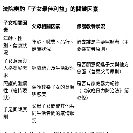
法院審酌「子女最佳利益」的關鍵因素
子女相關因
父母相關因素
保護教養狀況
素
年齡、性
年齡、職業、品行、
過去誰是主要照顧者（主
別、健康狀
健康狀況
要養育者原則）
況
子女意願與
是否願意促進子女與他方
人格發展需
經濟能力及生活狀況
會面（善意父母原則）
求
照護的繼續
是否有家庭暴力紀錄
保護教養子女的意願
性（維持現
（《家庭暴力防治法》第
與態度
狀）
43條）
父母子女間或其他共
手足同親原
同生活者間的感情狀
則
況