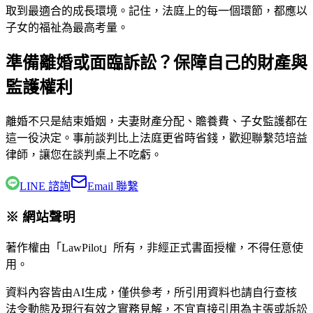
取到最適合的成長環境。記住，法庭上的每一個環節，都應以
子女的福祉為最高考量。
準備離婚或面臨訴訟？保障自己的財產與
監護權利
離婚不只是結束婚姻，夫妻財產分配、贍養費、子女監護都在
這一役決定。事前談判比上法庭更省時省錢，歡迎聯繫
范培益
律師
，讓您在談判桌上不吃虧。
LINE 諮詢
Email 聯繫
※ 網站聲明
著作權由「LawPilot」所有，非經正式書面授權，不得任意使
用。
資料內容皆由AI生成，僅供參考，所引用資料也請自行查核
法令動態及現行有效之實務見解，不宜直接引用為主張或訴訟