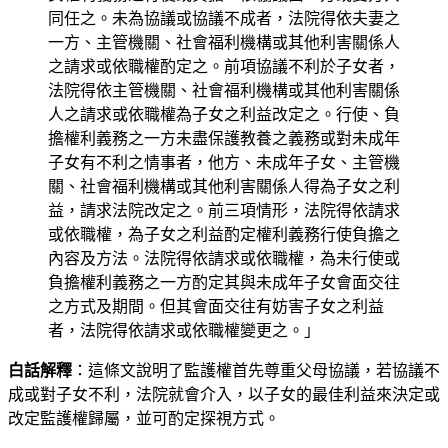
同任之。未為協議或協議不成者，法院得依夫妻之
一方、主管機關、社會福利機構或其他利害關係人
之請求或依職權酌定之。前項協議不利於子女者，
法院得依主管機關、社會福利機構或其他利害關係
人之請求或依職權為子女之利益改定之。行使、負
擔權利義務之一方未盡保護教養之義務或對未成年
子女有不利之情事者，他方、未成年子女、主管機
關、社會福利機構或其他利害關係人得為子女之利
益，請求法院改定之。前三項情形，法院得依請求
或依職權，為子女之利益酌定權利義務行使負擔之
內容及方法。法院得依請求或依職權，為未行使或
負擔權利義務之一方酌定其與未成年子女會面交往
之方式及期間。但其會面交往有妨害子女之利益
者，法院得依請求或依職權變更之。」
白話解釋
：這條文說明了監護權首先尊重父母協議，若協議不
成或對子女不利，法院就會介入，以子女的最佳利益來決定或
改定監護權歸屬，並可酌定探視方式。