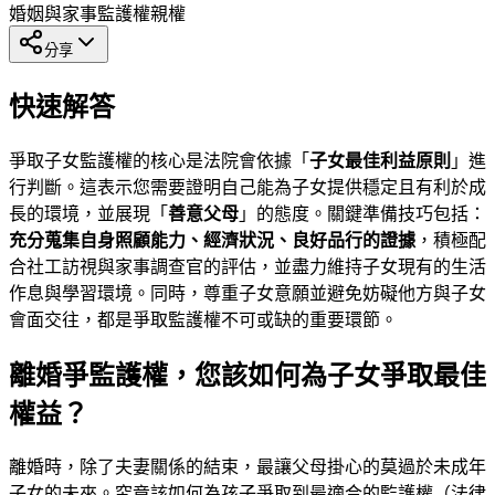
婚姻與家事
監護權
親權
分享
快速解答
爭取子女監護權的核心是法院會依據「
子女最佳利益原則
」進
行判斷。這表示您需要證明自己能為子女提供穩定且有利於成
長的環境，並展現「
善意父母
」的態度。關鍵準備技巧包括：
充分蒐集自身照顧能力、經濟狀況、良好品行的證據
，積極配
合社工訪視與家事調查官的評估，並盡力維持子女現有的生活
作息與學習環境。同時，尊重子女意願並避免妨礙他方與子女
會面交往，都是爭取監護權不可或缺的重要環節。
離婚爭監護權，您該如何為子女爭取最佳
權益？
離婚時，除了夫妻關係的結束，最讓父母掛心的莫過於未成年
子女的未來。究竟該如何為孩子爭取到最適合的監護權（法律