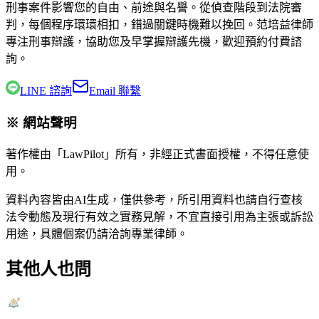
刑事案件影響您的自由、前途與名譽。從偵查階段到法院審
判，每個程序環環相扣，錯過關鍵時機難以挽回。
范培益律師
專注刑事辯護，協助您及早掌握辯護先機，歡迎預約付費諮
詢。
LINE 諮詢
Email 聯繫
※ 網站聲明
著作權由「LawPilot」所有，非經正式書面授權，不得任意使
用。
資料內容皆由AI生成，僅供參考，所引用資料也請自行查核
法令動態及現行有效之實務見解，不宜直接引用為主張或訴訟
用途，具體個案仍請洽詢專業律師。
其他人也問