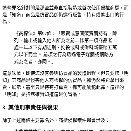
這條罪名針對的是那些並非直接製造或首次使用侵權商標，而
是「知道」商品是仿冒品卻仍進行販售、持有或進出口的行
為。
《商標法》第97條：「販賣或意圖販賣而持有、陳
列、輸出或輸入他人所為之前二條第一項商品者，
處一年以下有期徒刑、拘役或科或併科新臺幣五萬
元以下罰金。 前項之行為透過電子媒體或網路方
式為之者，亦同。」
這意味著，即使您沒有參與仿冒品的製造過程，但只要您「明
知」某商品是侵害他人商標權的仿冒品，卻仍然將它拿出來
賣、展示，甚至只是持有打算賣，都可能觸犯此罪。這裡的
「明知」是指您確實知道這是仿冒品。
3. 其他刑事責任與後果
除了上述兩條主要罪名外，商標侵權案件還會涉及：