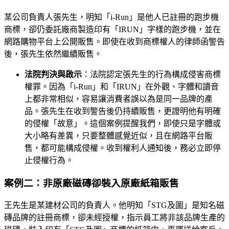
某公司負責人張先生，明知「i-Run」是他人已註冊的跑步機
商標，卻仍委託廠商製造印有「IRUN」字樣的跑步機，並在
網路購物平台上公開販售。即使在收到商標權人的律師函警告
後，張先生依然繼續販售。
法院判決與啟示
：法院認定張先生的行為構成侵害商標
權罪。因為「i-Run」和「IRUN」在外觀、字體和讀音
上都非常相似，容易讓消費者誤以為是同一品牌的產
品。張先生在收到警告後仍持續販售，更證明他有明確
的侵權「故意」。這個案例提醒我們，即使只是字體或
大小略有差異，只要整體感覺近似，且在網路平台販
售，都可能構成侵權。收到權利人通知後，務必立即停
止侵權行為。
案例二：非原廠磁磚卻裝入原廠紙箱販售
王先生是某建材公司的負責人。他明知「STG及圖」是知名磁
磚品牌的註冊商標，卻未經授權，指示員工將非該品牌生產的