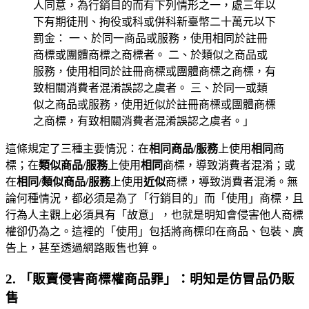
人同意，為行銷目的而有下列情形之一，處三年以
下有期徒刑、拘役或科或併科新臺幣二十萬元以下
罰金： 一、於同一商品或服務，使用相同於註冊
商標或團體商標之商標者。 二、於類似之商品或
服務，使用相同於註冊商標或團體商標之商標，有
致相關消費者混淆誤認之虞者。 三、於同一或類
似之商品或服務，使用近似於註冊商標或團體商標
之商標，有致相關消費者混淆誤認之虞者。」
這條規定了三種主要情況：在
相同商品/服務
上使用
相同
商
標；在
類似商品/服務
上使用
相同
商標，導致消費者混淆；或
在
相同/類似商品/服務
上使用
近似
商標，導致消費者混淆。無
論何種情況，都必須是為了「行銷目的」而「使用」商標，且
行為人主觀上必須具有「故意」，也就是明知會侵害他人商標
權卻仍為之。這裡的「使用」包括將商標印在商品、包裝、廣
告上，甚至透過網路販售也算。
2. 「販賣侵害商標權商品罪」：明知是仿冒品仍販
售