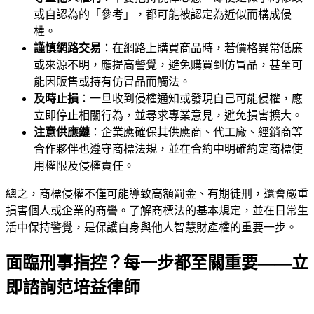
或自認為的「參考」，都可能被認定為近似而構成侵
權。
謹慎網路交易
：在網路上購買商品時，若價格異常低廉
或來源不明，應提高警覺，避免購買到仿冒品，甚至可
能因販售或持有仿冒品而觸法。
及時止損
：一旦收到侵權通知或發現自己可能侵權，應
立即停止相關行為，並尋求專業意見，避免損害擴大。
注意供應鏈
：企業應確保其供應商、代工廠、經銷商等
合作夥伴也遵守商標法規，並在合約中明確約定商標使
用權限及侵權責任。
總之，商標侵權不僅可能導致高額罰金、有期徒刑，還會嚴重
損害個人或企業的商譽。了解商標法的基本規定，並在日常生
活中保持警覺，是保護自身與他人智慧財產權的重要一步。
面臨刑事指控？每一步都至關重要——立
即諮詢范培益律師