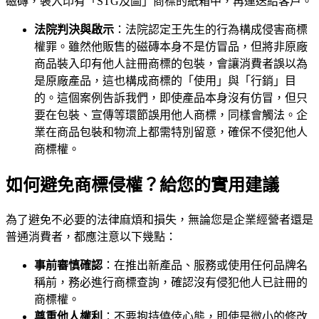
磁磚，裝入印有「STG及圖」商標的紙箱中，再運送給客戶。
法院判決與啟示
：法院認定王先生的行為構成侵害商標
權罪。雖然他販售的磁磚本身不是仿冒品，但將非原廠
商品裝入印有他人註冊商標的包裝，會讓消費者誤以為
是原廠產品，這也構成商標的「使用」與「行銷」目
的。這個案例告訴我們，即使產品本身沒有仿冒，但只
要在包裝、宣傳等環節誤用他人商標，同樣會觸法。企
業在商品包裝和物流上都需特別留意，確保不侵犯他人
商標權。
如何避免商標侵權？給您的實用建議
為了避免不必要的法律麻煩和損失，無論您是企業經營者還是
普通消費者，都應注意以下幾點：
事前審慎確認
：在推出新產品、服務或使用任何品牌名
稱前，務必進行商標查詢，確認沒有侵犯他人已註冊的
商標權。
尊重他人權利
：不要抱持僥倖心態，即使是微小的修改