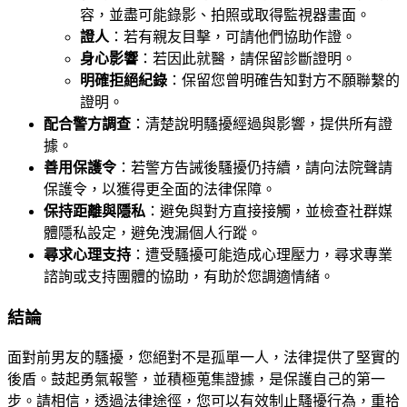
容，並盡可能錄影、拍照或取得監視器畫面。
證人
：若有親友目擊，可請他們協助作證。
身心影響
：若因此就醫，請保留診斷證明。
明確拒絕紀錄
：保留您曾明確告知對方不願聯繫的
證明。
配合警方調查
：清楚說明騷擾經過與影響，提供所有證
據。
善用保護令
：若警方告誡後騷擾仍持續，請向法院聲請
保護令，以獲得更全面的法律保障。
保持距離與隱私
：避免與對方直接接觸，並檢查社群媒
體隱私設定，避免洩漏個人行蹤。
尋求心理支持
：遭受騷擾可能造成心理壓力，尋求專業
諮詢或支持團體的協助，有助於您調適情緒。
結論
面對前男友的騷擾，您絕對不是孤單一人，法律提供了堅實的
後盾。鼓起勇氣報警，並積極蒐集證據，是保護自己的第一
步。請相信，透過法律途徑，您可以有效制止騷擾行為，重拾