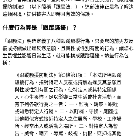
擾防制法》（以下簡稱「跟騷法」），這部法律正是為了解決
這類困境，提供被害人即時且有效的保護。
什麼行為算是「跟蹤騷擾」？
「跟騷法」明確定義了八種跟蹤騷擾行為，只要您的前男友反
覆或持續做出違反您意願、且與性或性別有關的行為，讓您心
生畏懼並影響日常生活，就可能構成跟蹤騷擾。這些行為包
括：
《跟蹤騷擾防制法》第3條第1項：「本法所稱跟蹤
騷擾行為，指對特定人反覆或持續為違反其意願且
與性或性別有關之行為，使特定人或其特定關係
人，心生畏怖，足以影響日常生活或社會活動，而
有下列各款行為之一者： 一、監視、觀察、跟蹤
或知悉特定人行蹤。 二、以盯梢、守候、尾隨或
其他類似方式接近特定人之住居所、學校、工作場
所、經常出入或活動之場所。 三、對特定人為警
告、威脅、嘲弄、辱罵、歧視、仇恨、貶抑或其他