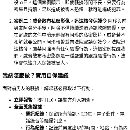
役55日。這個案例顯示，即使騷擾時間不長，只要行為
密集且持續，足以造成被害人恐懼，就可能構成犯罪。
案例二：威脅散布私密影像，迅速核發保護令
阿珍與前
男友阿強分手後，阿強不僅持續透過通訊軟體騷擾，更
在寄送的文件中暗示他握有阿珍的私密影片，威脅若不
和解就要公開。阿珍報警並向法院聲請保護令，法院迅
速核發，嚴禁阿強再有任何騷擾行為。這個案例提醒我
們，威脅散布私密影像是一種嚴重的跟蹤騷擾行為，法
律會快速介入保護被害人。
我該怎麼做？實用自保建議
面對前男友的騷擾，請您務必採取以下行動：
立即報警
：撥打110，讓警方介入調查。
全面蒐集證據
：
通訊紀錄
：保留所有簡訊、LINE、電子郵件、電
話錄音等騷擾訊息。
行為紀錄
：記錄前男友出現的時間、地點、行為內