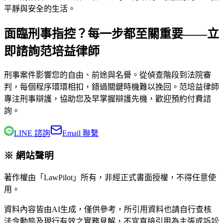
平靜與安全的生活。
面臨刑事指控？每一步都至關重要——立
即諮詢范培益律師
刑事案件影響您的自由、前途與名譽。從偵查階段到法院審
判，每個程序環環相扣，錯過關鍵時機難以挽回。
范培益律師
專注刑事辯護，協助您及早掌握辯護先機，歡迎預約付費諮
詢。
LINE 諮詢
Email 聯繫
※ 網站聲明
著作權由「LawPilot」所有，非經正式書面授權，不得任意使
用。
資料內容皆由AI生成，僅供參考，所引用資料也請自行查核
法令動態及現行有效之實務見解，不宜直接引用為主張或訴訟