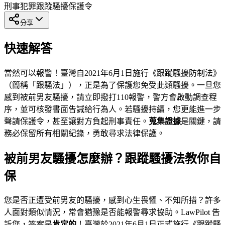
刑事犯罪
跟蹤騷擾
保護令
分享
快速解答
當然可以報警！臺灣自2021年6月1日施行《跟蹤騷擾防制法》
（簡稱「跟騷法」），正是為了保護您免受此類騷擾。一旦您
感到被前男友騷擾，請立即撥打110報警，警方會啟動調查程
序，並可核發書面告誡給行為人。若騷擾持續，您更能進一步
聲請保護令，甚至讓對方負起刑事責任。
蒐集證據
是關鍵，請
務必保留所有相關紀錄，勇敢尋求法律保護。
被前男友騷擾怎麼辦？跟蹤騷擾法教你自
保
您是否正遭受前男友的騷擾，感到心生畏懼、不知所措？許多
人面對類似情況，常會猶豫是否能報警尋求協助。LawPilot 告
訴您，答案是
肯定的
！臺灣於2021年6月1日正式施行《跟蹤騷