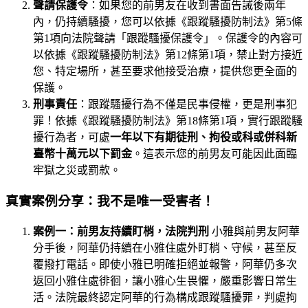
聲請保護令
：如果您的前男友在收到書面告誡後兩年
內，仍持續騷擾，您可以依據《跟蹤騷擾防制法》第5條
第1項向法院聲請「跟蹤騷擾保護令」。保護令的內容可
以依據《跟蹤騷擾防制法》第12條第1項，禁止對方接近
您、特定場所，甚至要求他接受治療，提供您更全面的
保護。
刑事責任
：跟蹤騷擾行為不僅是民事侵權，更是刑事犯
罪！依據《跟蹤騷擾防制法》第18條第1項，實行跟蹤騷
擾行為者，可處
一年以下有期徒刑、拘役或科或併科新
臺幣十萬元以下罰金
。這表示您的前男友可能因此面臨
牢獄之災或罰款。
真實案例分享：我不是唯一受害者！
案例一：前男友持續盯梢，法院判刑
小雅與前男友阿華
分手後，阿華仍持續在小雅住處外盯梢、守候，甚至反
覆撥打電話。即使小雅已明確拒絕並報警，阿華仍多次
返回小雅住處徘徊，讓小雅心生畏懼，嚴重影響日常生
活。法院最終認定阿華的行為構成跟蹤騷擾罪，判處拘