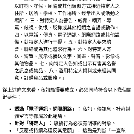
以盯梢、守候、尾隨或其他類似方式接近特定人之
住所、居所、學校、工作場所、經常出入或活動之
場所。 三、對特定人為警告、威脅、嘲弄、辱
罵、歧視、仇恨、貶抑或其他相類之言語或動作。
四、以電話、傳真、電子通訊、網際網路或其他設
備，對特定人進行干擾。 五、對特定人要求約
會、聯絡或為其他追求行為。 六、對特定人寄
送、留置、展示或播送文字、圖畫、聲音、影像或
其他物品。 七、向特定人告知或出示有害其名譽
之訊息或物品。 八、濫用特定人資料或未經其同
意，訂購貨品或服務。」
從上述條文來看，私訊騷擾要成立，必須同時符合以下幾個關
鍵要件：
透過「電子通訊、網際網路」：
私訊、傳訊息、社群媒
體留言等都屬於此範疇。
針對「特定人」：
騷擾行為必須有明確的對象。
「反覆或持續為違反其意願」： 這點是判斷「一直私