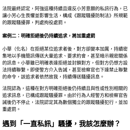
法院最終認定，阿強這種持續且違反小芳意願的私訊行為，已
讓小芳心生畏懼並影響生活，構成《跟蹤騷擾防制法》所規範
的跟蹤騷擾罪，判處拘役處罰。
案例二：明確拒絕後仍持續追求，將加重處罰
小華（化名）在拒絕某位追求者後，對方卻變本加厲，持續密
集地以手機簡訊傳送大量追求、要求約會，甚至暗示親密關係
的訊息。小華雖已明確表達拒絕並封鎖對方，但對方仍想方設
法持續聯繫。即使警方介入告誡，甚至檢察官也下達禁止聯繫
的命令，該追求者依然故我，持續傳送騷擾訊息。
法院認為，這種在對方明確拒絕後仍持續且與性或性別相關的
追求訊息，已構成跟蹤騷擾罪。由於行為人經警方和檢察官告
誡後仍不停止，法院認定其為數個獨立的跟蹤騷擾犯行，並加
重處罰。
遇到「一直私訊」騷擾，我該怎麼辦？