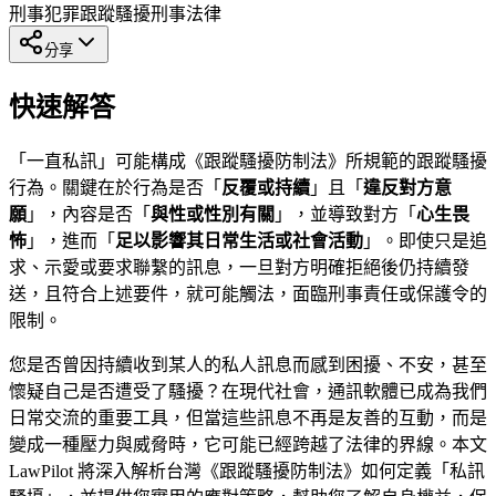
刑事犯罪
跟蹤騷擾
刑事法律
分享
快速解答
「一直私訊」可能構成《跟蹤騷擾防制法》所規範的跟蹤騷擾
行為。關鍵在於行為是否「
反覆或持續
」且「
違反對方意
願
」，內容是否「
與性或性別有關
」，並導致對方「
心生畏
怖
」，進而「
足以影響其日常生活或社會活動
」。即使只是追
求、示愛或要求聯繫的訊息，一旦對方明確拒絕後仍持續發
送，且符合上述要件，就可能觸法，面臨刑事責任或保護令的
限制。
您是否曾因持續收到某人的私人訊息而感到困擾、不安，甚至
懷疑自己是否遭受了騷擾？在現代社會，通訊軟體已成為我們
日常交流的重要工具，但當這些訊息不再是友善的互動，而是
變成一種壓力與威脅時，它可能已經跨越了法律的界線。本文
LawPilot 將深入解析台灣《跟蹤騷擾防制法》如何定義「私訊