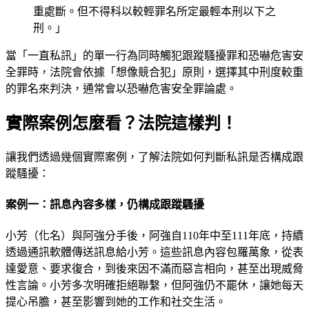
重處斷。但不得科以較輕罪名所定最輕本刑以下之
刑。」
當「一直私訊」的單一行為同時觸犯跟蹤騷擾罪和恐嚇危害安
全罪時，法院會依據「想像競合犯」原則，選擇其中刑度較重
的罪名來判決，通常會以恐嚇危害安全罪論處。
實際案例怎麼看？法院這樣判！
讓我們透過幾個實際案例，了解法院如何判斷私訊是否構成跟
蹤騷擾：
案例一：訊息內容多樣，仍構成跟蹤騷擾
小芳（化名）與阿強分手後，阿強自110年中至111年底，持續
透過通訊軟體傳送訊息給小芳。這些訊息內容包羅萬象，從表
達愛意、要求復合，到後來因不滿而惡言相向，甚至出現威脅
性言論。小芳多次明確拒絕聯繫，但阿強仍不罷休，讓她每天
提心吊膽，甚至影響到她的工作和社交生活。