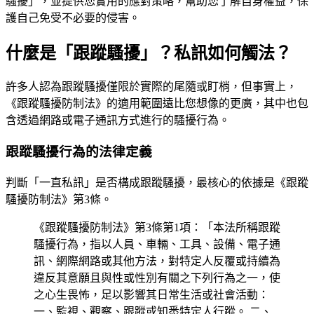
騷擾」，並提供您實用的應對策略，幫助您了解自身權益，保
護自己免受不必要的侵害。
什麼是「跟蹤騷擾」？私訊如何觸法？
許多人認為跟蹤騷擾僅限於實際的尾隨或盯梢，但事實上，
《跟蹤騷擾防制法》的適用範圍遠比您想像的更廣，其中也包
含透過網路或電子通訊方式進行的騷擾行為。
跟蹤騷擾行為的法律定義
判斷「一直私訊」是否構成跟蹤騷擾，最核心的依據是《跟蹤
騷擾防制法》第3條。
《跟蹤騷擾防制法》第3條第1項：「本法所稱跟蹤
騷擾行為，指以人員、車輛、工具、設備、電子通
訊、網際網路或其他方法，對特定人反覆或持續為
違反其意願且與性或性別有關之下列行為之一，使
之心生畏怖，足以影響其日常生活或社會活動：
一、監視、觀察、跟蹤或知悉特定人行蹤。 二、