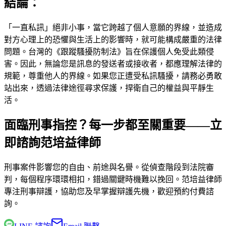
結論：
「一直私訊」絕非小事，當它跨越了個人意願的界線，並造成
對方心理上的恐懼與生活上的影響時，就可能構成嚴重的法律
問題。台灣的《跟蹤騷擾防制法》旨在保護個人免受此類侵
害。因此，無論您是訊息的發送者或接收者，都應理解法律的
規範，尊重他人的界線。如果您正遭受私訊騷擾，請務必勇敢
站出來，透過法律途徑尋求保護，捍衛自己的權益與平靜生
活。
面臨刑事指控？每一步都至關重要——立
即諮詢范培益律師
刑事案件影響您的自由、前途與名譽。從偵查階段到法院審
判，每個程序環環相扣，錯過關鍵時機難以挽回。
范培益律師
專注刑事辯護，協助您及早掌握辯護先機，歡迎預約付費諮
詢。