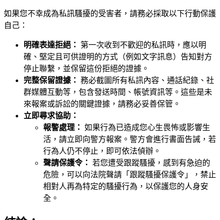
如果您不幸成為私訊騷擾的受害者，請務必採取以下行動保護
自己：
明確表達拒絕：
第一次收到不歡迎的私訊時，應以明
確、堅定且可供證明的方式（例如文字訊息）告知對方
停止聯繫，並保留這份拒絕的證據。
完整保留證據：
務必截圖所有私訊內容、通話紀錄、社
群媒體互動等，包含發送時間、帳號資訊等。這些是未
來報案或訴訟的關鍵證據，請務必妥善保管。
立即尋求協助：
報警處理：
如果行為已造成您心生畏怖或影響生
活，請立即向警方報案。警方會進行書面告誡，若
行為人仍不停止，即可依法偵辦。
聲請保護令：
若您遭受跟蹤騷擾，感到有急迫的
危險，可以向法院聲請「跟蹤騷擾保護令」，禁止
相對人再為特定的騷擾行為，以保護您的人身安
全。