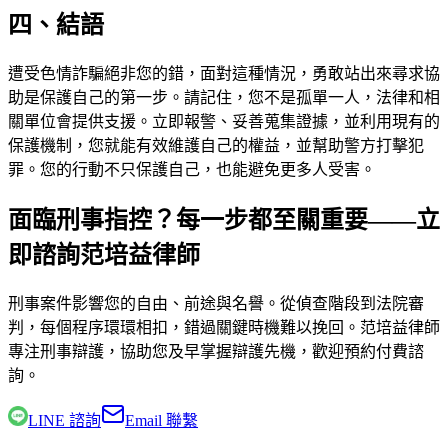
四、結語
遭受色情詐騙絕非您的錯，面對這種情況，勇敢站出來尋求協
助是保護自己的第一步。請記住，您不是孤單一人，法律和相
關單位會提供支援。立即報警、妥善蒐集證據，並利用現有的
保護機制，您就能有效維護自己的權益，並幫助警方打擊犯
罪。您的行動不只保護自己，也能避免更多人受害。
面臨刑事指控？每一步都至關重要——立
即諮詢范培益律師
刑事案件影響您的自由、前途與名譽。從偵查階段到法院審
判，每個程序環環相扣，錯過關鍵時機難以挽回。
范培益律師
專注刑事辯護，協助您及早掌握辯護先機，歡迎預約付費諮
詢。
LINE 諮詢
Email 聯繫