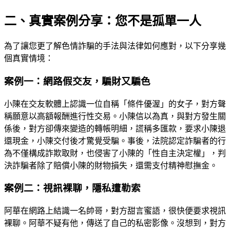
二、真實案例分享：您不是孤單一人
為了讓您更了解色情詐騙的手法與法律如何應對，以下分享幾
個真實情境：
案例一：網路假交友，騙財又騙色
小陳在交友軟體上認識一位自稱「條件優渥」的女子，對方聲
稱願意以高額報酬進行性交易。小陳信以為真，與對方發生關
係後，對方卻傳來變造的轉帳明細，謊稱多匯款，要求小陳退
還現金，小陳交付後才驚覺受騙。事後，法院認定詐騙者的行
為不僅構成詐欺取財，也侵害了小陳的「性自主決定權」，判
決詐騙者除了賠償小陳的財物損失，還需支付精神慰撫金。
案例二：視訊裸聊，隱私遭勒索
阿華在網路上結識一名帥哥，對方甜言蜜語，很快便要求視訊
裸聊。阿華不疑有他，傳送了自己的私密影像。沒想到，對方