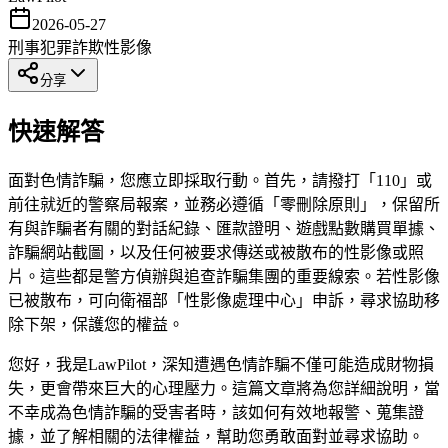
2026-05-27
刑事犯罪
詐欺
性影像
分享
快速解答
面對色情詐騙，您應立即採取行動。首先，請撥打「110」或
前往就近的警察局報案，並務必遵循「零刪除原則」，保留所
有與詐騙者有關的對話紀錄、匯款證明、遊戲點數購買單據、
詐騙網站截圖，以及任何被要求傳送或被散布的性影像或照
片。這些都是警方偵辦與追查詐騙集團的重要線索。若性影像
已被散布，可向衛福部「性影像處理中心」申訴，尋求協助移
除下架，保護您的權益。
您好，我是LawPilot，深知遭遇色情詐騙不僅可能造成財物損
失，更會帶來巨大的心理壓力。這篇文章將為您詳細說明，當
不幸成為色情詐騙的受害者時，該如何有效地報警、蒐集證
據，並了解相關的法律權益，幫助您勇敢面對並尋求協助。