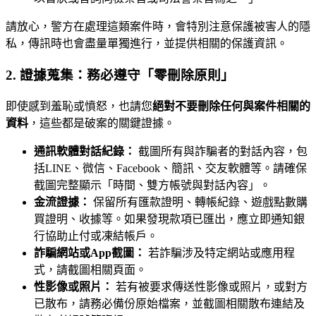
請放心，警方在處理這類案件時，會特別注意保護被害人的隱
私，傳訊時也會盡量單獨進行，並提供相關的保護資訊。
2. 證據蒐集：務必遵守「零刪除原則」
即使感到羞恥或憤怒，也請您
絕對不要刪除任何與案件相關的
資料
，這些都是破案的關鍵證據。
通訊軟體對話紀錄：
截圖所有與詐騙者的對話內容，包
括LINE、微信、Facebook、簡訊、交友軟體等。請確保
截圖完整顯示「時間、雙方帳號與對話內容」。
金流證據：
保留所有匯款證明、轉帳紀錄、遊戲點數購
買證明、收據等。如果發現款項已匯出，應立即通知銀
行協助止付或凍結帳戶。
詐騙網站或App截圖：
若詐騙涉及特定網站或應用程
式，請截圖相關頁面。
性影像或照片：
若有被要求傳送性影像或照片，或對方
已散布，請務必備份原始檔案，並截圖相關散布連結及