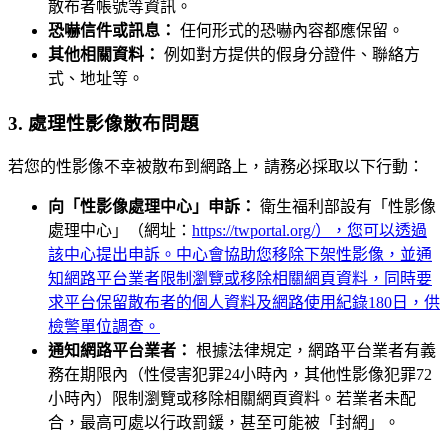
散布者帳號等資訊。
恐嚇信件或訊息：
任何形式的恐嚇內容都應保留。
其他相關資料：
例如對方提供的假身分證件、聯絡方
式、地址等。
3. 處理性影像散布問題
若您的性影像不幸被散布到網路上，請務必採取以下行動：
向「性影像處理中心」申訴：
衛生福利部設有「性影像
處理中心」（網址：
https://twportal.org/），您可以透過
該中心提出申訴。中心會協助您移除下架性影像，並通
知網路平台業者限制瀏覽或移除相關網頁資料，同時要
求平台保留散布者的個人資料及網路使用紀錄180日，供
檢警單位調查。
通知網路平台業者：
根據法律規定，網路平台業者有義
務在期限內（性侵害犯罪24小時內，其他性影像犯罪72
小時內）限制瀏覽或移除相關網頁資料。若業者未配
合，最高可處以行政罰鍰，甚至可能被「封網」。