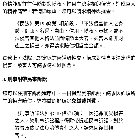
色情詐騙往往伴隨對您隱私、性自主決定權的侵害，造成巨大
的精神痛苦。若情節嚴重，您可以請求精神慰撫金。
《民法》第195條第1項前段：「不法侵害他人之身
體、健康、名譽、自由、信用、隱私、貞操，或不
法侵害其他人格法益而情節重大者，被害人雖非財
產上之損害，亦得請求賠償相當之金額。」
實務上，法院已認定以詐術誘騙性交，構成對性自主決定權的
侵害，被害人可請求精神慰撫金。
3. 刑事附帶民事訴訟
您可以在刑事訴訟程序中，一併提起民事訴訟，請求因詐騙所
生的損害賠償。這樣做的好處是
免繳裁判費
。
《刑事訴訟法》第487條第1項：「因犯罪而受損害
之人，於刑事訴訟程序得附帶提起民事訴訟，對於
被告及依民法負賠償責任之人，請求回復其損
害。」