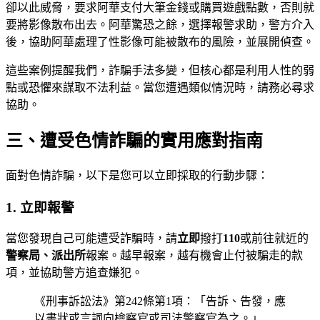
卻以此威脅，要求阿華支付大筆金錢或購買遊戲點數，否則就
要將影像散布出去。阿華驚恐之餘，選擇報警求助，警方介入
後，協助阿華處理了性影像可能被散布的風險，並展開偵查。
這些案例提醒我們，詐騙手法多變，但核心都是利用人性的弱
點或恐懼來謀取不法利益。當您遭遇類似情況時，請務必尋求
協助。
三、遭受色情詐騙的實用應對指南
面對色情詐騙，以下是您可以立即採取的行動步驟：
1. 立即報警
當您發現自己可能遭受詐騙時，請
立即
撥打
110
或前往就近的
警察局、派出所
報案。越早報案，越有機會止付被騙走的款
項，並協助警方追查嫌犯。
《刑事訴訟法》第242條第1項：「告訴、告發，應
以書狀或言詞向檢察官或司法警察官為之。」