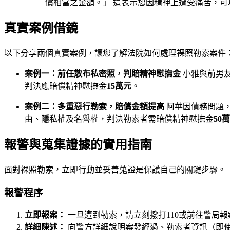
償相當之金額。」 這表示您因精神上遭受痛苦，
真實案例借鏡
以下分享兩個真實案例，讓您了解法院如何處理裸照勒索案件
案例一：前任散布私密照，判賠精神慰撫金
小雅與前男
判決應賠償精神慰撫金
15萬元
。
案例二：多重惡行勒索，賠償金額提高
阿華因債務問題
由、隱私權及名譽權，判決勒索者需賠償精神慰撫金
50
報警與蒐集證據的實用指南
面對裸照勒索，立即行動並妥善蒐證是保護自己的關鍵步驟。
報警程序
立即報案：
一旦遭到勒索，請立刻撥打110或前往警局報
詳細陳述：
向警方詳細說明案發經過、勒索者資訊（即