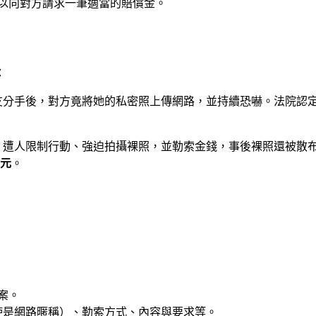
可以向對方請求一筆適當的賠償金。
：
友分手後，對方竟將她的私密照上傳網路，並持續恐嚇。法院認
，遭人限制行動、強迫拍攝裸照，並勒索金錢，事後裸照還被散
萬元
。
案。
使是網路暱稱）、勒索方式、內容與要求等。