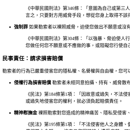
《中華民國刑法》第346條：「意圖為自己或第三
言之，只要對方用威脅手段，想從您身上取得不該
強制罪
如果勒索者以裸照威脅，迫使您做出不願意或沒
《中華民國刑法》第304條：「以強暴、脅迫使人
您做任何您不願意或不應做的事，或阻礙您行使自
民事責任：請求損害賠償
勒索者的行為已嚴重侵害您的隱私權、名譽權與自由權，您可
侵權行為損害賠償
勒索者未經同意拍攝、持有、威脅散
《民法》第184條第1項：「因故意或過失，不法
或過失地侵害您的權利，就必須負起賠償責任。
精神慰撫金
裸照勒索對您造成的精神痛苦、隱私受侵害
《民法》第195條第1項：「不法侵害他人之身體