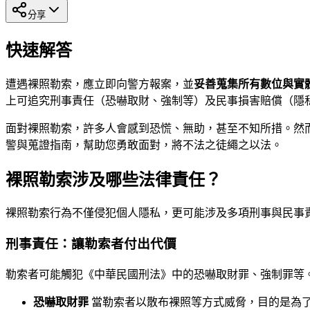
分享
快速解答
遭遇裸照勒索，應立即向警方報案，並
妥善蒐集所有數位與實
上可追究刑事責任（恐嚇取財、強制等）及民事損害賠償（隱
面對裸照勒索，許多人會感到恐慌、無助，甚至不知所措。然
警與蒐證指南，幫助您勇敢面對，將不法之徒繩之以法。
裸照勒索涉及哪些法律責任？
裸照勒索行為不僅侵犯個人隱私，更可能涉及多項刑事與民事
刑事責任：讓勒索者付出代價
勒索者可能觸犯《中華民國刑法》中的恐嚇取財罪、強制罪等
恐嚇取財罪
當勒索者以散布裸照等方式威脅，目的是為