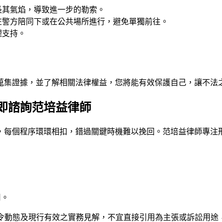
長其氣焰，導致進一步的勒索。
在警方陪同下或在公共場所進行，避免單獨前往。
理支持。
蒐集證據，並了解相關法律權益，您將能有效保護自己，讓不法
即諮詢范培益律師
，每個程序環環相扣，錯過關鍵時機難以挽回。
范培益律師
專注
用。
法令動態及現行有效之實務見解，不宜直接引用為主張或訴訟用途