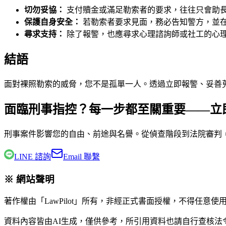
切勿妥協：
支付贖金或滿足勒索者的要求，往往只會助
保護自身安全：
若勒索者要求見面，務必告知警方，並
尋求支持：
除了報警，也應尋求心理諮詢師或社工的心
結語
面對裸照勒索的威脅，您不是孤單一人。透過立即報警、妥善
面臨刑事指控？每一步都至關重要——立
刑事案件影響您的自由、前途與名譽。從偵查階段到法院審判
LINE 諮詢
Email 聯繫
※ 網站聲明
著作權由「LawPilot」所有，非經正式書面授權，不得任意使
資料內容皆由AI生成，僅供參考，所引用資料也請自行查核