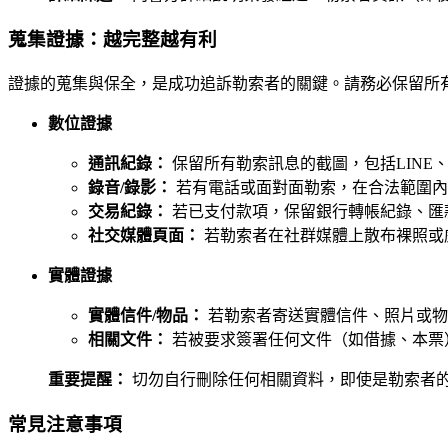
蒐集證據：越完整越有利
證據的蒐集與保全，是成功追訴勒索者的關鍵。請務必保留所
數位證據
通訊紀錄：
保留所有勒索訊息的截圖，包括LINE、Wha
錄音/錄影：
若有電話或面對面勒索，在合法範圍內
交易紀錄：
若已支付款項，保留銀行轉帳紀錄、匯
社交媒體頁面：
若勒索者在社群媒體上散布裸照或
實體證據
實體信件/物品：
若勒索者寄送實體信件、照片或物
相關文件：
若被要求簽署任何文件（如借據、本票
重要提醒：
切勿自行刪除任何相關資料，即使是勒索者
常見注意事項