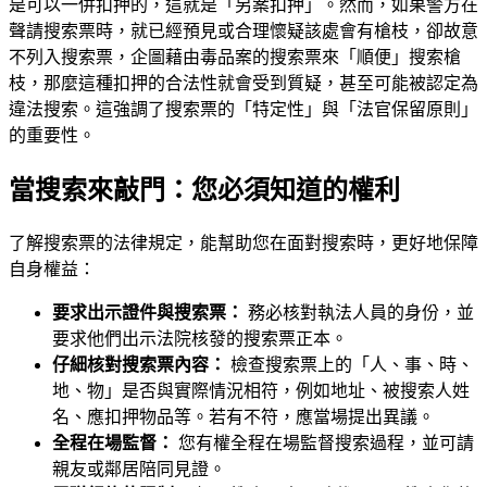
是可以一併扣押的，這就是「另案扣押」。然而，如果警方在
聲請搜索票時，就已經預見或合理懷疑該處會有槍枝，卻故意
不列入搜索票，企圖藉由毒品案的搜索票來「順便」搜索槍
枝，那麼這種扣押的合法性就會受到質疑，甚至可能被認定為
違法搜索。這強調了搜索票的「特定性」與「法官保留原則」
的重要性。
當搜索來敲門：您必須知道的權利
了解搜索票的法律規定，能幫助您在面對搜索時，更好地保障
自身權益：
要求出示證件與搜索票：
務必核對執法人員的身份，並
要求他們出示法院核發的搜索票正本。
仔細核對搜索票內容：
檢查搜索票上的「人、事、時、
地、物」是否與實際情況相符，例如地址、被搜索人姓
名、應扣押物品等。若有不符，應當場提出異議。
全程在場監督：
您有權全程在場監督搜索過程，並可請
親友或鄰居陪同見證。