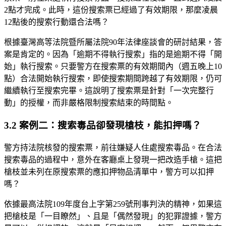
2點才完成。此時，這份搜索票已經過了有效期限，那麼凌晨
12點後的搜索行動還合法嗎？
根據臺灣高等法院暨所屬法院90年法律座談會的研討結果，答
案是肯定的。因為「逾期不得執行搜索」指的是逾期不得「開
始」執行搜索。只要警方在搜索票的有效期間內（週五晚上10
點）合法開始執行搜索，即使搜索期間跨越了有效期限，仍可
繼續執行至搜索完畢。這說明了搜索票是針對「一次完整行
動」的授權，而非嚴格限制搜索結束的時間點。
3.2 案例二：搜索毒品卻發現槍枝，能扣押嗎？
警方持法院核發的搜索票，前往嫌疑人住處搜索毒品。在合法
搜索毒品的過程中，意外在客廳桌上發現一把改造手槍。這把
槍枝並未列在原搜索票的應扣押物品清單中，警方可以扣押
嗎？
依據最高法院109年度台上字第259號刑事判決的精神，如果這
把槍枝是「一目瞭然」、且是「偶然發現」的犯罪證據，警方