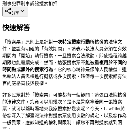
刑事犯罪
刑事訴訟
搜索扣押
分享
快速解答
「搜索票」原則上是針對
一次特定搜索行動
所核發的法律文
件，並設有明確的「有效期間」。這表示執法人員必須在有效
期間內「開始」執行搜索，一旦搜索合法啟動，即使過程跨越
期限也能繼續完成。然而，這張搜索票
不能被重複用於不同的
時間點或額外的搜索行為
。它的核心精神是保障人民權益，避
免執法人員濫權進行概括或多次搜索，確保每一次搜索都有法
官的嚴格審核與授權。
許多民眾對於「搜索票」可能都有一個疑問：這張由法院核發
的法律文件，究竟可以用幾次？是不是警察拿著同一張搜索
票，就可以隨時隨地來我家搜索好幾次呢？今天，LawPilot將
帶您深入了解臺灣法律對搜索票使用次數的規定，以及您作為
一般民眾，應該知道的權利與限制，讓您不再對搜索感到困