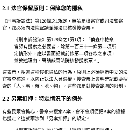
2.1 法官保留原則：保障您的隱私
《刑事訴訟法》第128條之1規定，無論是檢察官或司法警察
官，都必須向法院聲請並經法官核發搜索票。
《刑事訴訟法》第128條之1第1項：「偵查中檢察
官認有搜索之必要者，除第一百三十一條第二項所
定情形外，應以書面記載前條第二項各款之事項，
並敘述理由，聲請該管法院核發搜索票。」
這表示，搜索這種侵犯隱私的行為，原則上必須經過中立的法
官審查核准，以防止執法人員濫權。搜索票上會明確記載要搜
索的「人、事、時、地、物」，這些都是對搜索範圍的限制。
2.2 另案扣押：特定情況下的例外
有些民眾會擔心，警察來搜索A案，會不會順便把B案的證據
也搜走？這就牽涉到「另案扣押」的規定。