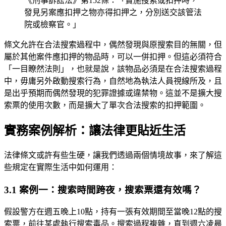
《刑事訴訟法》第152條：「實施搜索或扣押時，
發見另案應扣押之物亦得扣押之，分別送交該管法
院或檢察官。」
條文允許在合法搜索過程中，偶然發現與原搜索目的無關，但
屬於其他案件應扣押的物品時，可以一併扣押。但這必須符合
「一目瞭然法則」，也就是說，該物品必須是在合法搜索過程
中，毋庸另外啟動搜索行為，自然地為執法人員視線所及，且
是出乎預期而偶然發現的犯罪證據或違禁物。這並不是擴大搜
索票的使用次數，而是擴大了單次合法搜索的扣押範圍。
實務案例解析：讓法律更貼近生活
法律條文或許有些生硬，讓我們透過兩個情境故事，來了解這
些規定在實際生活中如何運用：
3.1 案例一：搜索時間跨夜，搜索票還有效嗎？
假設警方在週五晚上10點，持有一張有效期間至當晚12點的搜
索票，前往某處執行搜索毒品。搜索過程複雜，直到週六凌晨