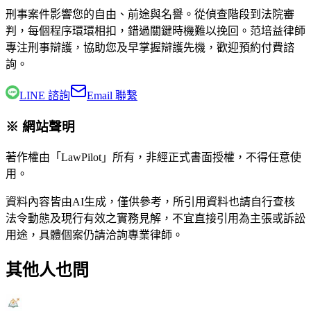
刑事案件影響您的自由、前途與名譽。從偵查階段到法院審
判，每個程序環環相扣，錯過關鍵時機難以挽回。
范培益律師
專注刑事辯護，協助您及早掌握辯護先機，歡迎預約付費諮
詢。
LINE 諮詢
Email 聯繫
※ 網站聲明
著作權由「LawPilot」所有，非經正式書面授權，不得任意使
用。
資料內容皆由AI生成，僅供參考，所引用資料也請自行查核
法令動態及現行有效之實務見解，不宜直接引用為主張或訴訟
用途，具體個案仍請洽詢專業律師。
其他人也問