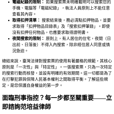
電磁紀錄的限制：
如果搜索票未明確載明可以搜索您的
手機、電腦等「電磁紀錄」，執法人員原則上不能任意
查看其內容。
取得扣押清單：
搜索結束後，務必清點扣押物品，並要
求取得「扣押物品目錄表」及「搜索扣押筆錄」。即使
沒有扣押任何物品，也應要求取得證明書。
夜間搜索的限制：
原則上，有人居住的住宅，夜間（日
出前、日落後）不得入內搜索，除非經住居人同意或情
況急迫。
總結來說，臺灣法律對搜索票的使用有著嚴格的規範，其核心
原則是「一次性」與「特定性」。一張搜索票，只為一次特定
的搜索行動而核發，並設有明確的有效期間。這一切都是為了
在打擊犯罪與保障人民基本權利之間取得平衡。了解這些規
定，是您保護自身權益的第一步。
面臨刑事指控？每一步都至關重要——立
即諮詢范培益律師