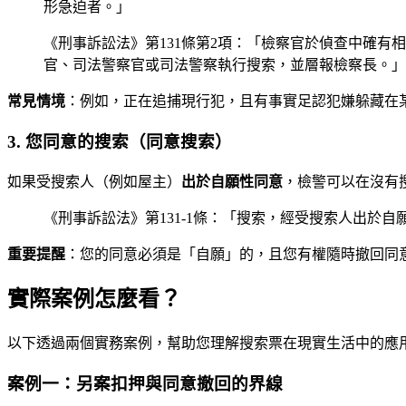
形急迫者。」
《刑事訴訟法》第131條第2項：「檢察官於偵查中確
官、司法警察官或司法警察執行搜索，並層報檢察長。」
常見情境
：例如，正在追捕現行犯，且有事實足認犯嫌躲藏在
3. 您同意的搜索（同意搜索）
如果受搜索人（例如屋主）
出於自願性同意
，檢警可以在沒有
《刑事訴訟法》第131-1條：「搜索，經受搜索人出於
重要提醒
：您的同意必須是「自願」的，且您有權隨時撤回同
實際案例怎麼看？
以下透過兩個實務案例，幫助您理解搜索票在現實生活中的應
案例一：另案扣押與同意撤回的界線