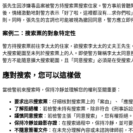
張先生因涉嫌毒品案被警方持搜索票搜索住家。警方事前曾聽
後，情緒激動地對警方表示「好了啦，這裡都沒有…求你們啦
則。同時，張先生的言詞也可能被視為撤回同意，警方應立即
案例二：搜索票的對象特定性
警方持搜索票前往李太太的住家，欲搜索李太太的丈夫王先生
大搜索範圍至未列於搜索票上的人。即使警方聲稱李太太同意
警方不能隨意擴大搜索範圍，且「同意搜索」必須是在受搜索
應對搜索，您可以這樣做
當檢警前來搜索時，保持冷靜並理解您的權利至關重要：
要求出示搜索票
：仔細核對搜索票上的「案由」、「應搜
了解拒絕權
：若檢警未持有搜索票，除非符合《刑事訴訟
謹慎同意搜索
：若檢警主張「同意搜索」，您有權拒絕。
保持冷靜並錄影存證
：在搜索過程中，保持冷靜，並可要
不隨意簽署文件
：在未充分理解內容或未諮詢律師前，不