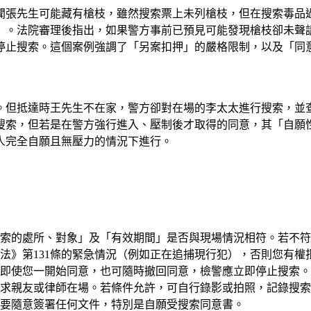
聞張先生可能藏有槍枝，雖然搜索票上未列槍枝，但在搜索毒品
」。法院審理後指出，如果警方事前已預見可能發現槍枝卻未聲
停止搜索。這個案例強調了「另案扣押」的嚴格限制，以及「同
。但抵達時王先生不在家，警方卻對在場的李太太進行搜索，並
搜索，但若是在警方強行進入、壓制後才取得的同意，其「自願
人完全自願且無壓力的情況下進行。
索的處所、對象」及「有效期間」是否與現場情況相符。若不符
法》第131條的緊急情況（例如正在追捕現行犯），否則您有權
即使您一開始同意，也可隨時撤回同意，檢警應立即停止搜索。
求親友或律師在場。若條件允許，可自行錄影或拍照，記錄搜索
要隨意簽署任何文件，特別是自願受搜索同意書。