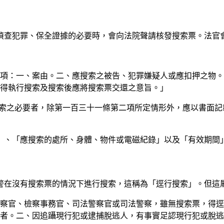
偵查犯罪、保全證據的必要時，會向法院聲請核發搜索票。法官
列事項：一、案由。二、應搜索之被告、犯罪嫌疑人或應扣押之物
得執行搜索及搜索後應將搜索票交還之意旨。」
有搜索之必要者，除第一百三十一條第二項所定情形外，應以書面
」、「應搜索的處所、身體、物件或電磁紀錄」以及「有效期間
警在沒有搜索票的情況下進行搜索，這稱為「逕行搜索」。但這
，檢察官、檢察事務官、司法警察官或司法警察，雖無搜索票，得
者。二、因追躡現行犯或逮捕脫逃人，有事實足認現行犯或脫逃