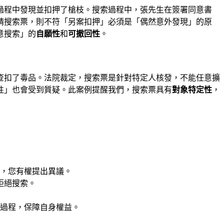
過程中發現並扣押了槍枝。搜索過程中，張先生在簽署同意書
請搜索票，則不符「另案扣押」必須是「偶然意外發現」的原
意搜索」的
自願性
和
可撤回性
。
查扣了毒品。法院裁定，搜索票是針對特定人核發，不能任意擴
性」也會受到質疑。此案例提醒我們，搜索票具有
對象特定性
，
，您有權提出異議。
拒絕搜索。
過程，保障自身權益。