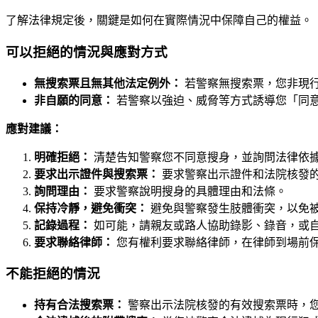
了解法律規定後，關鍵是如何在實際情況中保障自己的權益。
可以拒絕的情況與應對方式
無搜索票且無其他法定例外：
若警察無搜索票，您非現
非自願的同意：
若警察以強迫、威脅等方式誘導您「同
應對建議：
明確拒絕：
清楚告知警察您不同意搜身，並詢問法律依
要求出示證件與搜索票：
要求警察出示證件和法院核發
詢問理由：
要求警察說明搜身的具體理由和法條。
保持冷靜，避免衝突：
避免與警察發生肢體衝突，以免
記錄過程：
如可能，請親友或路人協助錄影、錄音，或
要求聯絡律師：
您有權利要求聯絡律師，在律師到場前
不能拒絕的情況
持有合法搜索票：
警察出示法院核發的有效搜索票時，