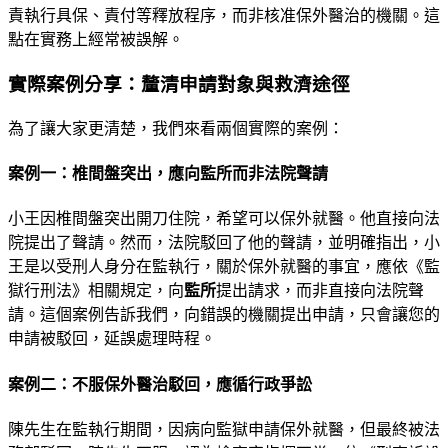
責執行具保、責付等釋放程序，而非核准保外醫治的機關。這
點在實務上經常被誤解。
實際案例分享：釐清申請對象與救濟途徑
為了讓大家更清楚，我們來看兩個實際的案例：
案例一：椎間盤突出，應向監所而非法院聲請
小王因椎間盤突出開刀住院，希望可以保外就醫。他直接向法
院提出了聲請。然而，法院駁回了他的聲請，並明確指出，小
王是以受刑人身分在監執行，關於保外就醫的事宜，應依《監
獄行刑法》相關規定，向
監所
提出請求，而非直接向法院聲
請。這個案例告訴我們，向錯誤的機關提出申請，只會讓您的
申請被駁回，延誤處理時程。
案例二：不服保外醫治駁回，應循行政爭訟
陳先生在監執行期間，因病向監獄申請保外就醫，但最終被法