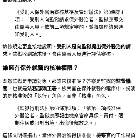
《受刑人保外醫治審核基準及管理辦法》第3條第4
項：「受刑人向監獄請求保外醫治者，監獄應即交
由醫事人員，依前三項規定審酌，並將處理結果通
知受刑人。」
這條規定更直接地說明，
受刑人是向監獄提出保外醫治的請
求
。監獄收到請求後，會由醫事人員進行評估審核。
誰擁有保外就醫的核准權限？
既然監獄是申請對象，那誰來核准呢？答案是監獄的
監督機
關
，也就是
法務部矯正署
。檢察官在保外就醫的程序中，扮演
的是核准後的「執行」角色，而非「核准」角色。
《監獄行刑法》第63條第3項：「依第一項核准保
外醫治者，監獄應即報由檢察官命具保、責付、限
制住居或限制出境、出海後釋放之。」
這條文明確指出，當保外醫治獲得核准後，
檢察官
的工作是負