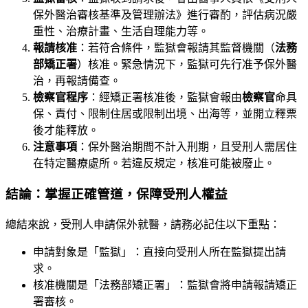
保外醫治審核基準及管理辦法》進行審酌，評估病況嚴
重性、治療計畫、生活自理能力等。
報請核准
：若符合條件，監獄會報請其監督機關（
法務
部矯正署
）核准。緊急情況下，監獄可先行准予保外醫
治，再報請備查。
檢察官程序
：經矯正署核准後，監獄會報由
檢察官
命具
保、責付、限制住居或限制出境、出海等，並開立釋票
後才能釋放。
注意事項
：保外醫治期間不計入刑期，且受刑人需居住
在特定醫療處所。若違反規定，核准可能被廢止。
結論：掌握正確管道，保障受刑人權益
總結來說，受刑人申請保外就醫，請務必記住以下重點：
申請對象是「監獄」：直接向受刑人所在監獄提出請
求。
核准機關是「法務部矯正署」：監獄會將申請報請矯正
署審核。