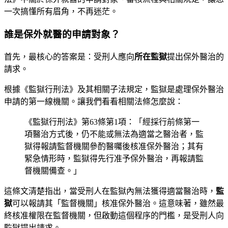
一次搞懂所有眉角，不再迷茫。
誰是保外就醫的申請對象？
首先，最核心的答案是：受刑人應向
所在監獄
提出保外醫治的
請求。
根據《監獄行刑法》及其相關子法規定，監獄是處理保外醫治
申請的第一線機關。讓我們看看相關法條怎麼說：
《監獄行刑法》第63條第1項：「經採行前條第一
項醫治方式後，仍不能或無法為適當之醫治者，監
獄得報請監督機關參酌醫囑後核准保外醫治；其有
緊急情形時，監獄得先行准予保外醫治，再報請監
督機關備查。」
這條文清楚指出，當受刑人在監獄內無法獲得適當醫治時，
監
獄
可以報請其「監督機關」核准保外醫治。這意味著，雖然最
終核准權限在監督機關，但啟動這個程序的門檻，是受刑人向
監獄提出請求。