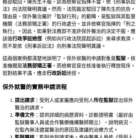
務部駁回。陳先生不服，認為檢察官指揮不當，依《刑事訴訟
法》向法院聲明異議。然而，法院裁定駁回了陳先生的抗告。
理由是，保外醫治屬於「監獄行刑」的範疇，是監獄與其監督
機關（法務部矯正署）的行政處分，並非檢察官指揮的「刑之
執行」。因此，如果對法務部不准許保外醫治的決定不服，應
該循
行政爭訟途徑
（例如向行政法院提起訴訟）來尋求救濟，
而不是依《刑事訴訟法》向刑事法院聲明異議。
這兩個案例都清楚地說明了，保外就醫的申請對象是
監獄
，核
准機關是
法務部矯正署
，而檢察官是在核准後執行釋放程序。
若對結果不滿，應走
行政訴訟
途徑。
保外就醫的實務申請流程
提出請求
：受刑人或家屬應向受刑人
所在監獄
提出保外
醫治的請求。
準備文件
：提供詳細的病歷資料、診斷證明書（最好由
監獄醫事人員或合作醫療機構醫師開立），說明病況、
在監內無法適當醫治的原因及建議的治療方式。
監獄審核
：監獄收到請求後，會由醫事人員依《受刑人