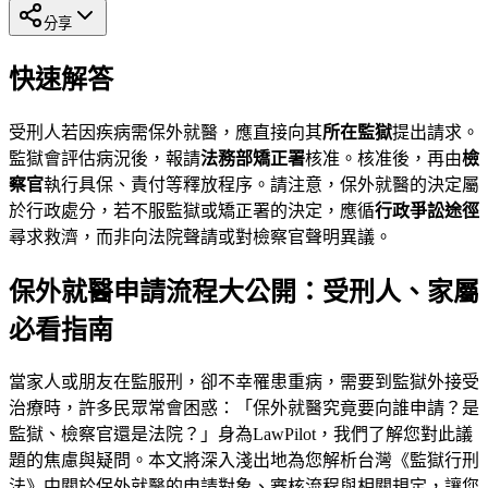
分享
快速解答
受刑人若因疾病需保外就醫，應直接向其
所在監獄
提出請求。
監獄會評估病況後，報請
法務部矯正署
核准。核准後，再由
檢
察官
執行具保、責付等釋放程序。請注意，保外就醫的決定屬
於行政處分，若不服監獄或矯正署的決定，應循
行政爭訟途徑
尋求救濟，而非向法院聲請或對檢察官聲明異議。
保外就醫申請流程大公開：受刑人、家屬
必看指南
當家人或朋友在監服刑，卻不幸罹患重病，需要到監獄外接受
治療時，許多民眾常會困惑：「保外就醫究竟要向誰申請？是
監獄、檢察官還是法院？」身為LawPilot，我們了解您對此議
題的焦慮與疑問。本文將深入淺出地為您解析台灣《監獄行刑
法》中關於保外就醫的申請對象、審核流程與相關規定，讓您