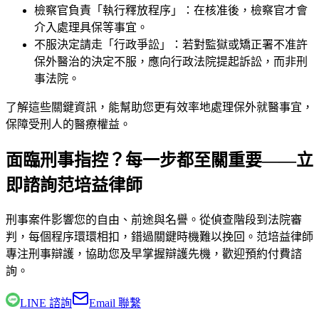
檢察官負責「執行釋放程序」：在核准後，檢察官才會
介入處理具保等事宜。
不服決定請走「行政爭訟」：若對監獄或矯正署不准許
保外醫治的決定不服，應向行政法院提起訴訟，而非刑
事法院。
了解這些關鍵資訊，能幫助您更有效率地處理保外就醫事宜，
保障受刑人的醫療權益。
面臨刑事指控？每一步都至關重要——立
即諮詢范培益律師
刑事案件影響您的自由、前途與名譽。從偵查階段到法院審
判，每個程序環環相扣，錯過關鍵時機難以挽回。
范培益律師
專注刑事辯護，協助您及早掌握辯護先機，歡迎預約付費諮
詢。
LINE 諮詢
Email 聯繫