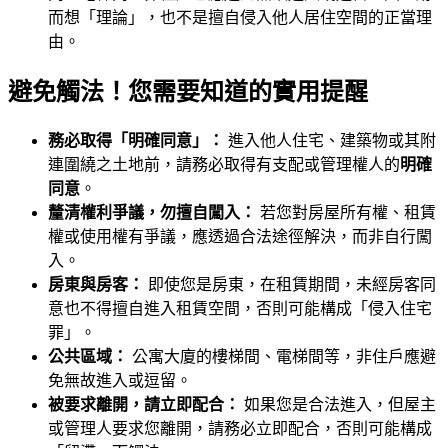
而想「理論」，也不是擅自侵入他人居住空間的正當理
由。
避免觸法！您需要知道的實用提醒
務必取得「明確同意」：
進入他人住宅、建築物或其附
連圍繞之土地前，請務必取得有支配或管理權人的
明確
同意
。
釐清權利爭議，勿擅自闖入：
若您對房屋所有權、租賃
權或使用權有爭議，應透過合法途徑解決，而非自行闖
入。
房東與房客：
即使您是房東，在租賃期間，未經房客同
意也不得擅自進入租賃空間，否則可能構成「侵入住宅
罪」。
公共區域：
公寓大廈的樓梯間、電梯間等，非住戶應避
免無故進入或逗留。
被要求離開，請立即配合：
如果您是合法進入，但屋主
或管理人要求您離開，請務必立即配合，否則可能構成