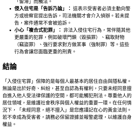
「留滯」而觸法。
侵入住宅是「告訴乃論」：
這表示受害者必須主動向警
方或檢察官提出告訴，司法機關才會介入偵辦。若未提
告，案件通常不會被追訴。
小心「複合式犯罪」：
非法入侵住宅行為，常伴隨其他
更嚴重的犯罪，例如破壞門鎖（毀損罪）、竊取財物
（竊盜罪）、強行要求對方做某事（強制罪）等。這些
行為會讓您面臨更重的刑責。
結論
「入侵住宅罪」保障的是每個人最基本的居住自由與隱私權。
無論是出於好奇、糾紛，甚至自認為有權利，只要未經同意擅
自進入他人受法律保護的空間，都可能觸犯刑法。尊重他人的
居住領域，是維護社會秩序與個人權益的重要一環。在任何情
況下，「未經同意，絕不擅入」是您應謹記在心的黃金法則。
若不幸成為受害者，請務必保留證據並報警處理，以維護自身
權益。