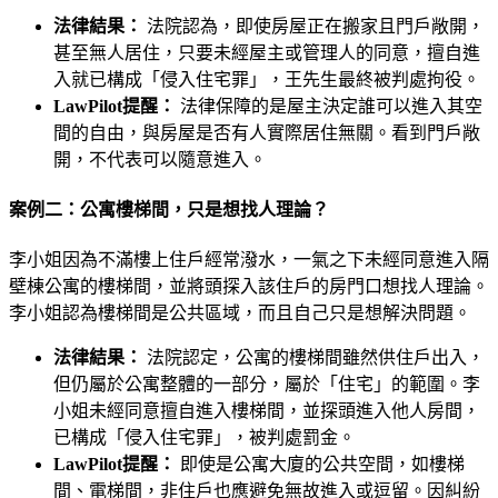
法律結果：
法院認為，即使房屋正在搬家且門戶敞開，
甚至無人居住，只要未經屋主或管理人的同意，擅自進
入就已構成「侵入住宅罪」，王先生最終被判處拘役。
LawPilot提醒：
法律保障的是屋主決定誰可以進入其空
間的自由，與房屋是否有人實際居住無關。看到門戶敞
開，不代表可以隨意進入。
案例二：公寓樓梯間，只是想找人理論？
李小姐因為不滿樓上住戶經常潑水，一氣之下未經同意進入隔
壁棟公寓的樓梯間，並將頭探入該住戶的房門口想找人理論。
李小姐認為樓梯間是公共區域，而且自己只是想解決問題。
法律結果：
法院認定，公寓的樓梯間雖然供住戶出入，
但仍屬於公寓整體的一部分，屬於「住宅」的範圍。李
小姐未經同意擅自進入樓梯間，並探頭進入他人房間，
已構成「侵入住宅罪」，被判處罰金。
LawPilot提醒：
即使是公寓大廈的公共空間，如樓梯
間、電梯間，非住戶也應避免無故進入或逗留。因糾紛