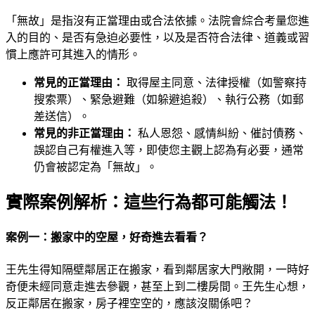
「無故」是指沒有正當理由或合法依據。法院會綜合考量您進
入的目的、是否有急迫必要性，以及是否符合法律、道義或習
慣上應許可其進入的情形。
常見的正當理由：
取得屋主同意、法律授權（如警察持
搜索票）、緊急避難（如躲避追殺）、執行公務（如郵
差送信）。
常見的非正當理由：
私人恩怨、感情糾紛、催討債務、
誤認自己有權進入等，即使您主觀上認為有必要，通常
仍會被認定為「無故」。
實際案例解析：這些行為都可能觸法！
案例一：搬家中的空屋，好奇進去看看？
王先生得知隔壁鄰居正在搬家，看到鄰居家大門敞開，一時好
奇便未經同意走進去參觀，甚至上到二樓房間。王先生心想，
反正鄰居在搬家，房子裡空空的，應該沒關係吧？