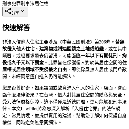
刑事犯罪
刑事法
居住權
分享
快速解答
非法入侵他人住宅主要涉及《中華民國刑法》第306條。若
無
故侵入他人住宅、建築物或附連圍繞之土地或船艦
，或在其中
隱匿，或經要求退去仍留滯，可能面臨
一年以下有期徒刑、拘
役或九千元以下罰金
。此罪旨在保護個人對於其居住空間的
住
屋權
或
居住領域不受侵擾之自由
，即使房屋無人居住或門戶敞
開，未經同意擅自進入仍可能觸法。
您是否曾好奇，如果誤闖或故意進入他人的住家、店面，會面
臨什麼法律後果？在台灣，個人對其居住空間的隱私與安全，
受到法律嚴格保障。這不僅僅是道德問題，更可能觸犯刑事法
律。本文LawPilot將為您深入解析「入侵住宅罪」的法律規
定、常見情境，並提供實用的建議，幫助您了解如何保護自身
權益，同時避免無意間觸法。