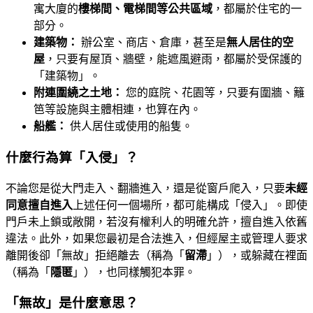
寓大廈的
樓梯間、電梯間等公共區域
，都屬於住宅的一
部分。
建築物：
辦公室、商店、倉庫，甚至是
無人居住的空
屋
，只要有屋頂、牆壁，能遮風避雨，都屬於受保護的
「建築物」。
附連圍繞之土地：
您的庭院、花園等，只要有圍牆、籬
笆等設施與主體相連，也算在內。
船艦：
供人居住或使用的船隻。
什麼行為算「入侵」？
不論您是從大門走入、翻牆進入，還是從窗戶爬入，只要
未經
同意擅自進入
上述任何一個場所，都可能構成「侵入」。即使
門戶未上鎖或敞開，若沒有權利人的明確允許，擅自進入依舊
違法。此外，如果您最初是合法進入，但經屋主或管理人要求
離開後卻「無故」拒絕離去（稱為「
留滯
」），或躲藏在裡面
（稱為「
隱匿
」），也同樣觸犯本罪。
「無故」是什麼意思？