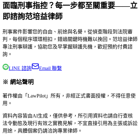
面臨刑事指控？每一步都至關重要——立
即諮詢范培益律師
刑事案件影響您的自由、前途與名譽。從偵查階段到法院審
判，每個程序環環相扣，錯過關鍵時機難以挽回。
范培益律師
專注刑事辯護，協助您及早掌握辯護先機，歡迎預約付費諮
詢。
LINE 諮詢
Email 聯繫
※ 網站聲明
著作權由「LawPilot」所有，非經正式書面授權，不得任意使
用。
資料內容皆由AI生成，僅供參考，所引用資料也請自行查核
法令動態及現行有效之實務見解，不宜直接引用為主張或訴訟
用途，具體個案仍請洽詢專業律師。