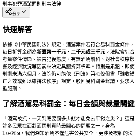
刑事犯罪
酒駕罰則
刑事法律
分享
快速解答
依據《中華民國刑法》規定，酒駕案件若符合易科罰金條件，
每日折算金額為
新臺幣一千元、二千元或三千元
。法院會綜合
考量案件情節、被告犯後態度、有無酒駕前科、對社會秩序影
響及經濟狀況等因素來決定具體折算標準。特別是累犯，即使
刑期未滿六個月，法院仍可能依《刑法》第41條但書「難收矯
正之效或難以維持法秩序」規定，駁回易科罰金聲請，要求入
監服刑。
了解酒駕易科罰金：每日金額與裁量關鍵
「酒駕被抓，一天到底要罰多少錢才能免去牢獄之災？」這是
許多民眾在面對酒駕刑責時最關心的問題之一。身為
LawPilot，我們深知酒駕不僅危害公共安全，更涉及複雜的法