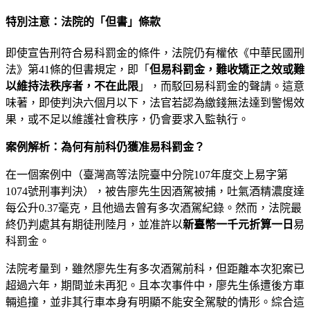
特別注意：法院的「但書」條款
即使宣告刑符合易科罰金的條件，法院仍有權依《中華民國刑
法》第41條的但書規定，即「
但易科罰金，難收矯正之效或難
以維持法秩序者，不在此限
」，而駁回易科罰金的聲請。這意
味著，即使判決六個月以下，法官若認為繳錢無法達到警惕效
果，或不足以維護社會秩序，仍會要求入監執行。
案例解析：為何有前科仍獲准易科罰金？
在一個案例中（臺灣高等法院臺中分院107年度交上易字第
1074號刑事判決），被告廖先生因酒駕被捕，吐氣酒精濃度達
每公升0.37毫克，且他過去曾有多次酒駕紀錄。然而，法院最
終仍判處其有期徒刑陸月，並准許以
新臺幣一千元折算一日
易
科罰金。
法院考量到，雖然廖先生有多次酒駕前科，但距離本次犯案已
超過六年，期間並未再犯。且本次事件中，廖先生係遭後方車
輛追撞，並非其行車本身有明顯不能安全駕駛的情形。綜合這