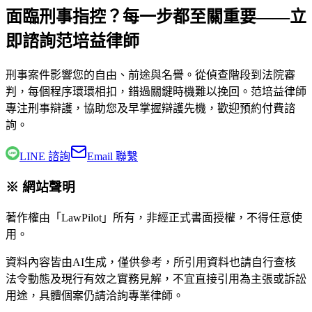
面臨刑事指控？每一步都至關重要——立
即諮詢范培益律師
刑事案件影響您的自由、前途與名譽。從偵查階段到法院審
判，每個程序環環相扣，錯過關鍵時機難以挽回。
范培益律師
專注刑事辯護，協助您及早掌握辯護先機，歡迎預約付費諮
詢。
LINE 諮詢
Email 聯繫
※ 網站聲明
著作權由「LawPilot」所有，非經正式書面授權，不得任意使
用。
資料內容皆由AI生成，僅供參考，所引用資料也請自行查核
法令動態及現行有效之實務見解，不宜直接引用為主張或訴訟
用途，具體個案仍請洽詢專業律師。