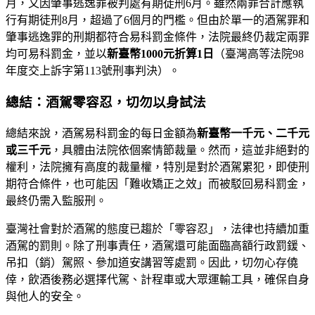
月，又因肇事逃逸罪被判處有期徒刑6月。雖然兩罪合計應執
行有期徒刑8月，超過了6個月的門檻。但由於單一的酒駕罪和
肇事逃逸罪的刑期都符合易科罰金條件，法院最終仍裁定兩罪
均可易科罰金，並以
新臺幣1000元折算1日
（臺灣高等法院98
年度交上訴字第113號刑事判決）。
總結：酒駕零容忍，切勿以身試法
總結來說，酒駕易科罰金的每日金額為
新臺幣一千元、二千元
或三千元
，具體由法院依個案情節裁量。然而，這並非絕對的
權利，法院擁有高度的裁量權，特別是對於酒駕累犯，即使刑
期符合條件，也可能因「難收矯正之效」而被駁回易科罰金，
最終仍需入監服刑。
臺灣社會對於酒駕的態度已趨於「零容忍」，法律也持續加重
酒駕的罰則。除了刑事責任，酒駕還可能面臨高額行政罰鍰、
吊扣（銷）駕照、參加道安講習等處罰。因此，切勿心存僥
倖，飲酒後務必選擇代駕、計程車或大眾運輸工具，確保自身
與他人的安全。