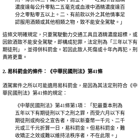
濃度達每公升零點二五毫克或血液中酒精濃度達百
分之零點零五以上。二、有前款以外之其他情事足
認服用酒類或其他相類之物，致不能安全駕駛。」
這條文明確規定，只要駕駛動力交通工具且酒精濃度超標，或
因飲酒致不能安全駕駛，即構成犯罪，法定刑為「三年以下有
期徒刑」，並得併科罰金。若因此致人死傷或十年內再犯，刑
責將更重。
2. 易科罰金的條件：《中華民國刑法》第41條
酒駕案件之所以可能適用易科罰金，是因為其法定刑符合《中
華民國刑法》第41條的規定：
《中華民國刑法》第41條第1項：「犯最重本刑為
五年以下有期徒刑以下之刑之罪，而受六月以下有
期徒刑或拘役之宣告者，得以新臺幣一千元、二千
元或三千元折算一日，易科罰金。但易科罰金，難
收矯正之效或難以維持法秩序者，不在此限。」