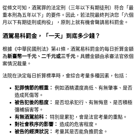
從條文可知，酒駕罪的法定刑（三年以下有期徒刑）符合「最
重本刑為五年以下」的要件。因此，若法院最終判決您「六個
月以下有期徒刑或拘役」，原則上就有機會聲請易科罰金。
酒駕易科罰金，「一天」到底多少錢？
根據《中華民國刑法》第41條，酒駕易科罰金的每日折算金額
為
新臺幣一千元、二千元或三千元
。具體金額由承審法官依個
案情況裁量。
法院在決定每日折算標準時，會綜合考量多種因素，包括：
犯罪情節的輕重：
例如酒精濃度高低、有無肇事、是否
造成死傷等。
被告犯後的態度：
是否坦承犯行、有無悔意、是否積極
彌補損害等。
有無酒駕前科：
特別是累犯，會是法官考量的重點。
對社會秩序的影響：
造成的危害程度。
被告的經濟狀況：
考量其是否能負擔罰金。