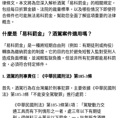
律條文。本文將為您深入解析酒駕「易科罰金」的相關規定，
包括每日折算金額、法院的裁量標準，以及哪些情況下即使符
合條件也可能無法易科罰金，幫助您全面了解這項重要的法律
概念。
什麼是「易科罰金」？酒駕案件適用嗎？
「易科罰金」是一種將短期自由刑（例如：有期徒刑或拘役）
轉換為繳納罰金的制度。它的目的在於避免短暫入監對受刑人
造成負面標籤，並減輕監獄負擔。但並非所有犯罪都能易科罰
金，必須符合特定條件。
1. 酒駕的刑事責任：《中華民國刑法》第185-3條
首先，酒駕行為在台灣屬於刑事犯罪，主要依據《中華民國刑
法》第185-3條「不能安全駕駛罪」進行處罰：
《中華民國刑法》第185-3條第1項：「駕駛動力交
通工具而有下列情形之一者，處三年以下有期徒
刑，得併科三十萬元以下罰金：一、吐氣所含酒精