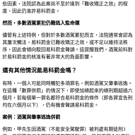
些因素，法院認為此案尚不至於達到「難收矯正之效」的程
度，因此仍准許易科罰金。
然而，多數酒駕累犯仍難逃入監命運
儘管有上述特例，但對於多數酒駕累犯而言，法院通常會認為
其屢次觸法，易科罰金已難收矯正之效，或不足以維持法秩
序，因此會傾向駁回易科罰金聲請。這提醒我們，酒駕前科對
於易科罰金的核准有著非常大的負面影響。
還有其他情況能易科罰金嗎？
有時，一個人可能同時觸犯多項罪名，例如酒駕又肇事逃逸。
在這種「數罪併罰」的情況下，即使加總起來的總刑期超過六
個月，若每個單一罪名都符合易科罰金的條件（即各罪宣告刑
均在六個月以下），仍有機會聲請易科罰金。
案例：酒駕與肇事逃逸併罰
例如，甲先生因酒駕（不能安全駕駛罪）被判處有期徒刑3