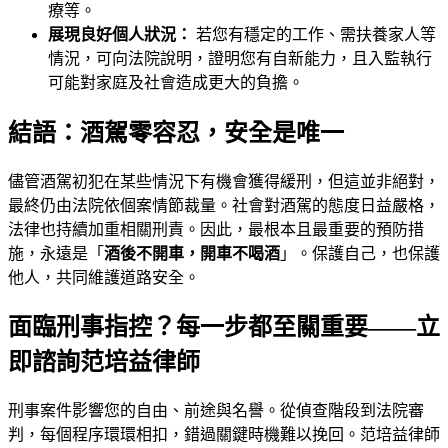
療等。
展現良好個人狀況：
若您有穩定的工作、需扶養家人等
情況，可向法院說明，證明您有自新能力，且入監執行
可能對家庭及社會造成更大的負擔。
結語：酒駕零容忍，安全是唯一
儘管酒駕初犯在某些情況下有機會獲得緩刑，但這並非絕對，
最終仍由法院依個案情節裁量。社會對酒駕的態度日益嚴格，
法律也持續加重相關刑責。因此，最根本且最重要的預防措
施，永遠是「
酒後不開車，開車不喝酒
」。保護自己，也保護
他人，共同維護道路安全。
面臨刑事指控？每一步都至關重要——立
即諮詢范培益律師
刑事案件影響您的自由、前途與名譽。從偵查階段到法院審
判，每個程序環環相扣，錯過關鍵時機難以挽回。
范培益律師