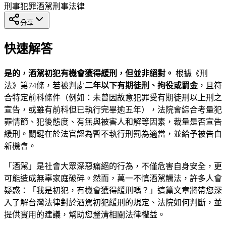
刑事犯罪
酒駕
刑事法律
分享
快速解答
是的，酒駕初犯有機會獲得緩刑，但並非絕對。
根據《刑
法》第74條，若被判處
二年以下有期徒刑、拘役或罰金
，且符
合特定前科條件（例如：未曾因故意犯罪受有期徒刑以上刑之
宣告，或雖有前科但已執行完畢逾五年），法院會綜合考量犯
罪情節、犯後態度、有無與被害人和解等因素，裁量是否宣告
緩刑。關鍵在於法官認為暫不執行刑罰為適當，並給予被告自
新機會。
「酒駕」是社會大眾深惡痛絕的行為，不僅危害自身安全，更
可能造成無辜家庭破碎。然而，萬一不慎酒駕觸法，許多人會
疑惑：「我是初犯，有機會獲得緩刑嗎？」這篇文章將帶您深
入了解台灣法律對於酒駕初犯緩刑的規定、法院如何判斷，並
提供實用的建議，幫助您釐清相關法律權益。