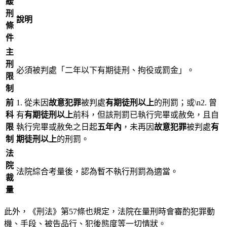
緩
刑
說明
條
件
主
刑
必須被判處「二年以下有期徒刑、拘役或罰金」。
限
制
前
1. 從未因
故意犯罪
被判處
有期徒刑以上
的刑罰；或\n2. 曾
科
有
有期徒刑以上
前科，但該刑罰已執行完畢或赦免，且自
限
執行完畢或赦免之日起
五年內
，未再因
故意犯罪
被判處
有
制
期徒刑以上
的刑罰。
法
院
法院綜合考量後，認為暫不執行刑罰為適當。
裁
量
此外，《刑法》第57條也規定，法院在量刑時會審酌犯罪動
機、手段、被告品行、犯後態度等一切情狀。