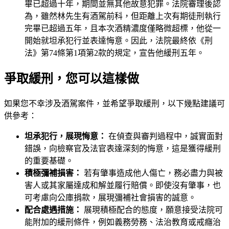
畢已超過十年，期間並無其他故意犯罪。法院審理後認
為，雖然林先生有酒駕前科，但距離上次有期徒刑執行
完畢已超過五年，且本次酒精濃度僅略微超標，他從一
開始就坦承犯行並表達悔意。因此，法院最終依《刑
法》第74條第1項第2款的規定，宣告他緩刑五年。
爭取緩刑，您可以這樣做
如果您不幸涉及酒駕案件，並希望爭取緩刑，以下幾點建議可
供參考：
坦承犯行，展現悔意：
在偵查與審判過程中，誠實面對
錯誤，向檢察官及法官表達深刻的悔意，這是獲得緩刑
的重要基礎。
積極彌補損害：
若有肇事造成他人傷亡，務必盡力與被
害人或其家屬達成和解並履行賠償。即使沒有肇事，也
可考慮向公庫捐款，展現彌補社會損害的誠意。
配合處遇措施：
展現積極配合的態度，願意接受法院可
能附加的緩刑條件，例如義務勞務、法治教育或戒癮治