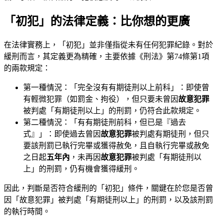
「初犯」的法律定義：比你想的更廣
在法律實務上，「初犯」並非僅指從未有任何犯罪紀錄。對於
緩刑而言，其定義更為精確，主要依據《刑法》第74條第1項
的兩款規定：
第一種情況：「完全沒有有期徒刑以上前科」：即使曾
有輕微犯罪（如罰金、拘役），但只要未曾因
故意犯罪
被判處「有期徒刑以上」的刑罰，仍符合此款規定。
第二種情況：「有有期徒刑前科，但已是『過去
式』」：即使過去曾因
故意犯罪
被判處有期徒刑，但只
要該刑罰已執行完畢或獲得赦免，且自執行完畢或赦免
之日起
五年內
，未再因
故意犯罪
被判處「有期徒刑以
上」的刑罰，仍有機會獲得緩刑。
因此，判斷是否符合緩刑的「初犯」條件，關鍵在於您是否曾
因「故意犯罪」被判處「有期徒刑以上」的刑罰，以及該刑罰
的執行時間。