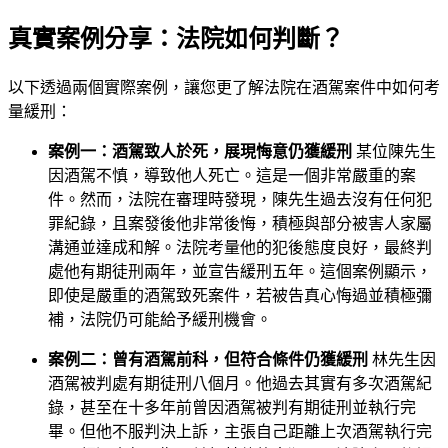
真實案例分享：法院如何判斷？
以下透過兩個實際案例，讓您更了解法院在酒駕案件中如何考
量緩刑：
案例一：酒駕致人於死，展現悔意仍獲緩刑
某位陳先生
因酒駕不慎，導致他人死亡。這是一個非常嚴重的案
件。然而，法院在審理時發現，陳先生過去沒有任何犯
罪紀錄，且案發後他非常後悔，積極與部分被害人家屬
溝通並達成和解。法院考量他的犯後態度良好，最終判
處他有期徒刑兩年，並宣告緩刑五年。這個案例顯示，
即使是嚴重的酒駕致死案件，若被告真心悔過並積極彌
補，法院仍可能給予緩刑機會。
案例二：曾有酒駕前科，但符合條件仍獲緩刑
林先生因
酒駕被判處有期徒刑八個月。他過去其實有多次酒駕紀
錄，甚至在十多年前曾因酒駕被判有期徒刑並執行完
畢。但他不服判決上訴，主張自己距離上次酒駕執行完