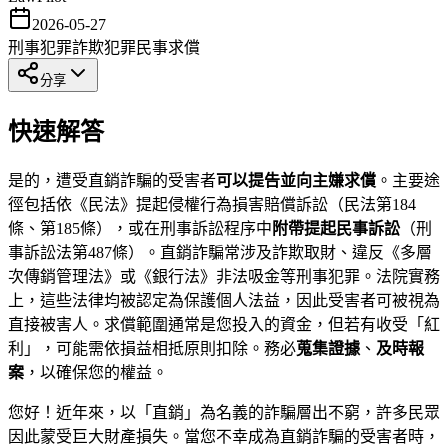
2026-05-27
刑事犯罪
詐欺犯罪
民事求償
分享
快速解答
是的，遭受直銷詐騙的受害者
可以提告並向主嫌求償
。主要途
徑包括依《民法》提起侵權行為損害賠償訴訟（民法第184
條、第185條），或在刑事訴訟程序中
附帶提起民事訴訟
（刑
事訴訟法第487條）。直銷詐騙常涉及詐欺取財、違反《多層
次傳銷管理法》或《銀行法》非法吸金等刑事犯罪。法院實務
上，這些法律均被認定為保護個人法益，因此受害者可被視為
直接被害人。求償範圍通常是您投入的資金，但若有收受「紅
利」，可能需依損益相抵原則扣除。務必
蒐集證據
、
及時報
案
，以確保您的權益。
您好！近年來，以「直銷」為名義的詐騙層出不窮，許多民眾
因此蒙受巨大財產損失。當您不幸成為直銷詐騙的受害者時，