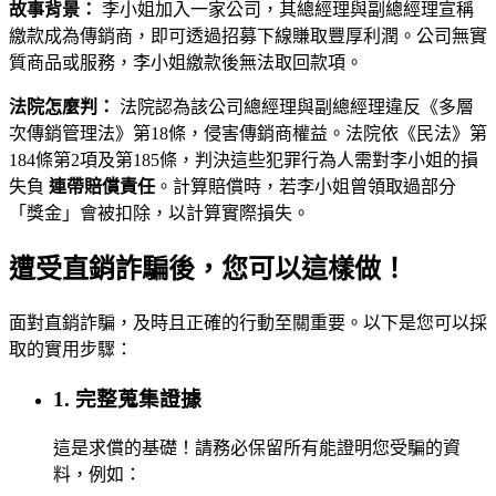
故事背景：
李小姐加入一家公司，其總經理與副總經理宣稱
繳款成為傳銷商，即可透過招募下線賺取豐厚利潤。公司無實
質商品或服務，李小姐繳款後無法取回款項。
法院怎麼判：
法院認為該公司總經理與副總經理違反《多層
次傳銷管理法》第18條，侵害傳銷商權益。法院依《民法》第
184條第2項及第185條，判決這些犯罪行為人需對李小姐的損
失負
連帶賠償責任
。計算賠償時，若李小姐曾領取過部分
「獎金」會被扣除，以計算實際損失。
遭受直銷詐騙後，您可以這樣做！
面對直銷詐騙，及時且正確的行動至關重要。以下是您可以採
取的實用步驟：
1. 完整蒐集證據
這是求償的基礎！請務必保留所有能證明您受騙的資
料，例如：