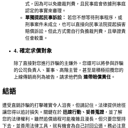
式，因為可以免繳裁判費，且民事庭會依據刑事庭
認定的事實來審理。
單獨提起民事訴訟：
若您不想等待刑事程序，或
刑事案件未成立，也可以直接向民事法院提起損害
賠償訴訟。但此方式需自行負擔裁判費，且舉證責
任會較重。
4. 確定求償對象
除了直接對您進行詐騙的主嫌外，您還可以將參與詐騙
的公司負責人、董事、高階主管，甚至是積極招攬您的
上線傳銷商列為被告，請求他們負
連帶賠償責任
。
結語
遭受直銷詐騙的打擊確實令人沮喪，但請記住，法律提供途徑
讓您得以追討損失。關鍵在於
迅速行動、妥善蒐證
，並了解
您的法律權利。雖然追償過程可能複雜且漫長，但只要您堅持
下去，並善用法律工具，就有機會為自己討回公道。務必注意