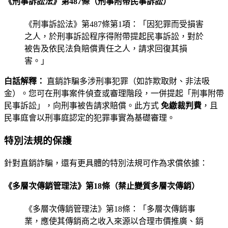
《刑事訴訟法》第487條（刑事附帶民事訴訟）
《刑事訴訟法》第487條第1項：「因犯罪而受損害
之人，於刑事訴訟程序得附帶提起民事訴訟，對於
被告及依民法負賠償責任之人，請求回復其損
害。」
白話解釋：
直銷詐騙多涉刑事犯罪（如詐欺取財、非法吸
金）。您可在刑事案件偵查或審理階段，一併提起「刑事附帶
民事訴訟」，向刑事被告請求賠償。此方式
免繳裁判費
，且
民事庭會以刑事庭認定的犯罪事實為基礎審理。
特別法規的保護
針對直銷詐騙，還有更具體的特別法規可作為求償依據：
《多層次傳銷管理法》第18條（禁止變質多層次傳銷）
《多層次傳銷管理法》第18條：「多層次傳銷事
業，應使其傳銷商之收入來源以合理市價推廣、銷