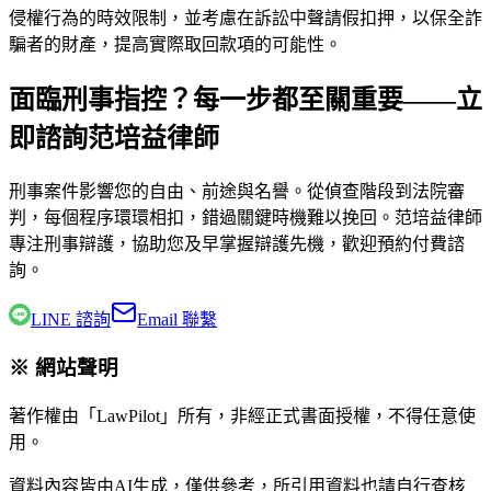
侵權行為的時效限制，並考慮在訴訟中聲請假扣押，以保全詐
騙者的財產，提高實際取回款項的可能性。
面臨刑事指控？每一步都至關重要——立
即諮詢范培益律師
刑事案件影響您的自由、前途與名譽。從偵查階段到法院審
判，每個程序環環相扣，錯過關鍵時機難以挽回。
范培益律師
專注刑事辯護，協助您及早掌握辯護先機，歡迎預約付費諮
詢。
LINE 諮詢
Email 聯繫
※ 網站聲明
著作權由「LawPilot」所有，非經正式書面授權，不得任意使
用。
資料內容皆由AI生成，僅供參考，所引用資料也請自行查核