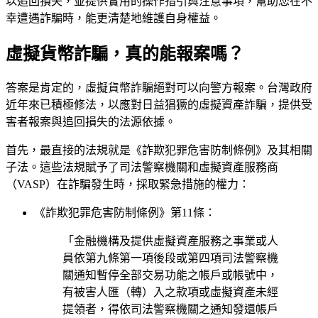
以追回損失，並提供實用的操作指引與注意事項，幫助您在不
幸遭遇詐騙時，能更清楚地維護自身權益。
虛擬貨幣詐騙，真的能報案嗎？
答案是肯定的，虛擬貨幣詐騙絕對可以向警方報案。台灣政府
近年來已積極修法，以應對日益猖獗的虛擬資產詐騙，提供受
害者報案與追回損失的法源依據。
首先，最直接的法規就是《詐欺犯罪危害防制條例》及其相關
子法。這些法規賦予了司法警察機關和虛擬資產服務商
（VASP）在詐騙發生時，採取緊急措施的權力：
《詐欺犯罪危害防制條例》第11條：
「金融機構及提供虛擬資產服務之事業或人
員依第九條第一項後段或第四項司法警察機
關通知暫停全部交易功能之帳戶或帳號中，
有被害人匯（轉）入之款項或虛擬資產未經
提領者，得依司法警察機關之通知發還帳戶