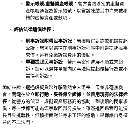
警示帳號/虛擬資產帳號
：警方會將涉案的虛擬資
產帳號通報為警示帳號，以嘗試凍結其中尚未被移
轉的虛擬資產或款項。
評估法律追償途徑
：
刑事訴訟附帶民事訴訟
：若檢察官對詐欺犯嫌提起
公訴，您可以選擇在刑事訴訟程序中附帶提起民事
求償。這有免繳訴訟費用的優點。
單獨提起民事訴訟
：若刑事案件進展不順或未起
訴，您可以選擇單獨向民事法院提起侵權行為或不
當得利訴訟。
總結來說，遭遇虛擬貨幣詐騙雖然令人沮喪，但並非毫無機
會。關鍵在於
立即行動、妥善保全證據，並善用現有的法律途
徑
。從警方的偵查、虛擬資產服務商的協助，到後續的民事求
償，每一步都可能為您爭取回部分損失。雖然追回過程可能漫
長且具挑戰性，但積極面對並尋求正確的協助，是保護自身權
益的不二法門。