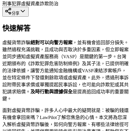
刑事犯罪
虛擬資產
詐欺防治
分享
快速解答
虛擬貨幣詐騙
絕對可以向警方報案
，並有機會追回部分損失。
雖然過程充滿挑戰，且成功與否取決於多重因素，但立即報案
並同步通知虛擬資產服務商（VASP）是關鍵的第一步。台灣
近期頒布的《詐欺犯罪危害防制條例》及其子法，已提供明確
的法律依據，讓警方能通知金融機構或VASP凍結涉案帳戶，
並在特定條件下發還剩餘款項或虛擬資產。此外，透過刑事訴
訟附帶民事求償或單獨提起民事訴訟，也可能向詐欺犯或其共
犯請求賠償。
及時行動與證據保全
是提高追回成功率的重要關
鍵。
面對虛擬貨幣詐騙，許多人心中最大的疑問就是：被騙的錢還
有機會拿回來嗎？LawPilot了解您焦急的心情。本文將為您深
入解析虛擬貨幣詐騙後，如何向警方報案、有哪些法律途徑可