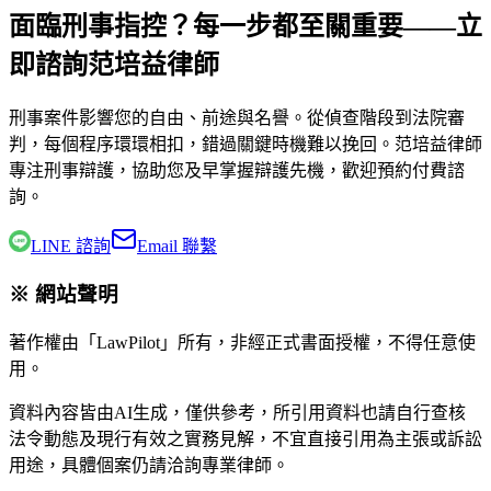
面臨刑事指控？每一步都至關重要——立
即諮詢范培益律師
刑事案件影響您的自由、前途與名譽。從偵查階段到法院審
判，每個程序環環相扣，錯過關鍵時機難以挽回。
范培益律師
專注刑事辯護，協助您及早掌握辯護先機，歡迎預約付費諮
詢。
LINE 諮詢
Email 聯繫
※ 網站聲明
著作權由「LawPilot」所有，非經正式書面授權，不得任意使
用。
資料內容皆由AI生成，僅供參考，所引用資料也請自行查核
法令動態及現行有效之實務見解，不宜直接引用為主張或訴訟
用途，具體個案仍請洽詢專業律師。