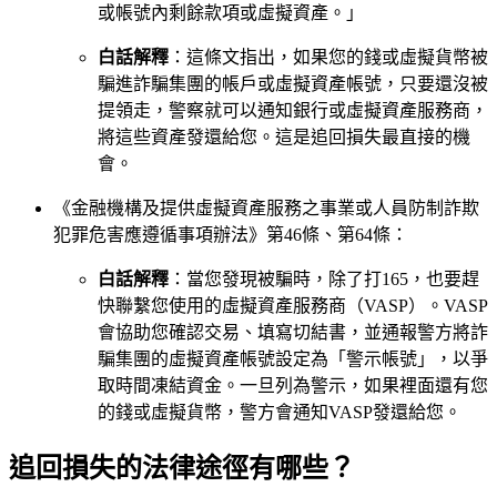
或帳號內剩餘款項或虛擬資產。」
白話解釋
：這條文指出，如果您的錢或虛擬貨幣被
騙進詐騙集團的帳戶或虛擬資產帳號，只要還沒被
提領走，警察就可以通知銀行或虛擬資產服務商，
將這些資產發還給您。這是追回損失最直接的機
會。
《金融機構及提供虛擬資產服務之事業或人員防制詐欺
犯罪危害應遵循事項辦法》第46條、第64條：
白話解釋
：當您發現被騙時，除了打165，也要趕
快聯繫您使用的虛擬資產服務商（VASP）。VASP
會協助您確認交易、填寫切結書，並通報警方將詐
騙集團的虛擬資產帳號設定為「警示帳號」，以爭
取時間凍結資金。一旦列為警示，如果裡面還有您
的錢或虛擬貨幣，警方會通知VASP發還給您。
追回損失的法律途徑有哪些？