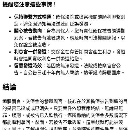
提醒您注意這些事情！
保持聯繫方式暢通
：確保法院或檢察機關能順利聯繫到
您，避免因通知無法送達而延誤發還。
關心被告動向
：身為具保人，您有責任確保被告能遵期
到案。若被告有逃匿跡象，應及時向司法機關陳報，以
免保證金被沒收。
利息會一併發還
：交保金在存管期間會產生利息，發還
時會連同實收利息一併退還給您。
留意發還時效
：若因故無法發還，法院或檢察官會公
告。自公告日起十年內無人聲請，這筆錢將歸屬國庫。
結論
總體而言，交保金的發還與否，核心在於其擔保被告到庭的目
的是否已達成或已消失。只要案件依照程序終結，無論是無
罪、緩刑，或被告已入監執行，您所繳納的交保金多數情況下
都能順利拿回。然而，若被告不幸逃匿，這筆錢就可能被沒
收。因此，了解相關法規與程序，並隨時留意案件進度，是保