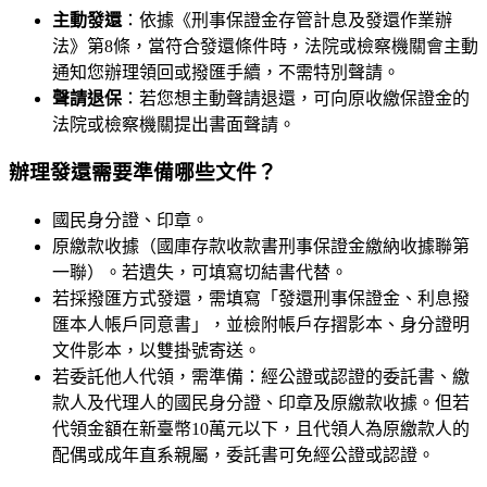
主動發還
：依據《刑事保證金存管計息及發還作業辦
法》第8條，當符合發還條件時，法院或檢察機關會主動
通知您辦理領回或撥匯手續，不需特別聲請。
聲請退保
：若您想主動聲請退還，可向原收繳保證金的
法院或檢察機關提出書面聲請。
辦理發還需要準備哪些文件？
國民身分證、印章。
原繳款收據（國庫存款收款書刑事保證金繳納收據聯第
一聯）。若遺失，可填寫切結書代替。
若採撥匯方式發還，需填寫「發還刑事保證金、利息撥
匯本人帳戶同意書」，並檢附帳戶存摺影本、身分證明
文件影本，以雙掛號寄送。
若委託他人代領，需準備：經公證或認證的委託書、繳
款人及代理人的國民身分證、印章及原繳款收據。但若
代領金額在新臺幣10萬元以下，且代領人為原繳款人的
配偶或成年直系親屬，委託書可免經公證或認證。