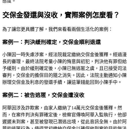
態度。
交保金發還與沒收，實際案例怎麼看？
為了讓您更具體了解，我們來看看兩個生活化的案例：
案例一：判決緩刑確定，交保金順利退還
小陳因一時失慮涉案，經法院裁定繳納交保金後獲釋。經過漫
長的審理，最終法院考量小陳的悔意與初犯，判決他有罪但給
予緩刑。由於緩刑確定後，小陳已無逃匿之虞，且已接受司法
審判，交保金的擔保目的隨之消失。因此，法院主動通知小陳
辦理交保金及利息的發還手續，讓這筆錢能回到小陳手中。
案例二：被告逃匿，交保金遭沒收
阿華因涉及詐欺案，由家人繳納了14萬元交保金後獲釋。然
而，在案件判決有罪確定後，檢察官傳喚阿華入監執行，他卻
遲遲未到案，甚至被發現已潛逃出境，從此音訊全無。由於阿
華的逃匿行為，使得當初繳納交保金以確保他到案的目的無法