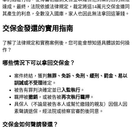
達成。最終，法院依據法律規定，裁定將這14萬元交保金連同
其產生的利息，全數沒入國庫，家人也因此無法拿回這筆錢。
交保金發還的實用指南
了解了法律規定和實務案例後，您可能會想知道具體該如何操
作？
哪些情況下可以拿回交保金？
案件終結，獲判
無罪、免訴、免刑、緩刑、罰金、易以
訓誡或不受理
確定。
被告有罪判決確定並已
入監執行
。
羈押被
撤銷
，或被告被
再次執行羈押
。
具保人（不論是被告本人或幫忙繳錢的親友）因個人因
素聲請退保，經法院或檢察官審酌後同意。
交保金如何聲請發還？