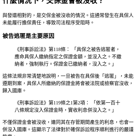
什麼情況下，交保金會被沒收？
與發還相對的，是交保金被沒收的情況。這通常發生在具保人
未能履行擔保責任，導致司法程序受阻時。
被告逃匿是主要原因
《刑事訴訟法》第118條： 「具保之被告逃匿者，
應命具保人繳納指定之保證金額，並沒入之。不繳
納者，強制執行。保證金已繳納者，沒入之。」
這條法規非常清楚地說明，一旦被告在具保後「逃匿」，未能
遵期到案，具保人所繳納的保證金將會被法院或檢察官沒收，
歸入國庫。
《刑事訴訟法》第119條之1第2項： 「依第一百十
八條規定沒入保證金時，實收利息併沒入之。」
不僅保證金會被沒收，連同其在存管期間產生的利息，也會一
併沒入國庫。這顯示了法律對於確保訴訟程序順利進行的嚴謹