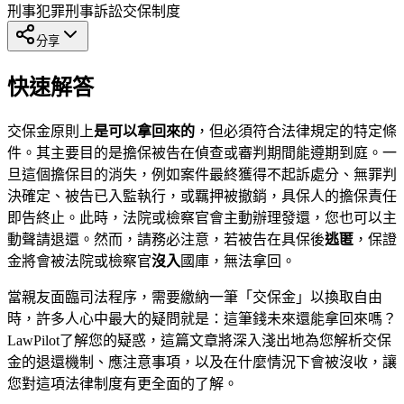
刑事犯罪
刑事訴訟
交保制度
分享
快速解答
交保金原則上
是可以拿回來的
，但必須符合法律規定的特定條
件。其主要目的是擔保被告在偵查或審判期間能遵期到庭。一
旦這個擔保目的消失，例如案件最終獲得不起訴處分、無罪判
決確定、被告已入監執行，或羈押被撤銷，具保人的擔保責任
即告終止。此時，法院或檢察官會主動辦理發還，您也可以主
動聲請退還。然而，請務必注意，若被告在具保後
逃匿
，保證
金將會被法院或檢察官
沒入
國庫，無法拿回。
當親友面臨司法程序，需要繳納一筆「交保金」以換取自由
時，許多人心中最大的疑問就是：這筆錢未來還能拿回來嗎？
LawPilot了解您的疑惑，這篇文章將深入淺出地為您解析交保
金的退還機制、應注意事項，以及在什麼情況下會被沒收，讓
您對這項法律制度有更全面的了解。