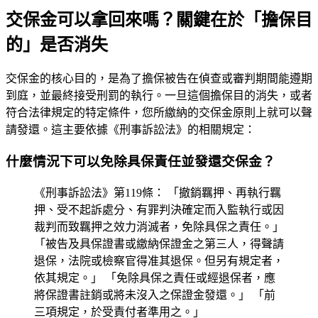
交保金可以拿回來嗎？關鍵在於「擔保目
的」是否消失
交保金的核心目的，是為了擔保被告在偵查或審判期間能遵期
到庭，並最終接受刑罰的執行。一旦這個擔保目的消失，或者
符合法律規定的特定條件，您所繳納的交保金原則上就可以聲
請發還。這主要依據《刑事訴訟法》的相關規定：
什麼情況下可以免除具保責任並發還交保金？
《刑事訴訟法》第119條： 「撤銷羈押、再執行羈
押、受不起訴處分、有罪判決確定而入監執行或因
裁判而致羈押之效力消滅者，免除具保之責任。」
「被告及具保證書或繳納保證金之第三人，得聲請
退保，法院或檢察官得准其退保。但另有規定者，
依其規定。」 「免除具保之責任或經退保者，應
將保證書註銷或將未沒入之保證金發還。」 「前
三項規定，於受責付者準用之。」