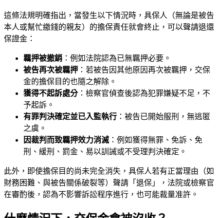
這條法規明確指出，當發生以下情況時，具保人（無論是被告
本人或幫忙繳錢的親友）的擔保責任就會終止，可以聲請退還
保證金：
羈押被撤銷
：例如法院認為已無羈押必要。
被告再次被羈押
：若被告因其他原因再次被羈押，交保
金的擔保目的也隨之解除。
獲得不起訴處分
：檢察官偵查後認為犯罪嫌疑不足，不
予起訴。
有罪判決確定並已入監執行
：被告已開始服刑，無逃匿
之虞。
因裁判而致羈押效力消滅
：例如獲得無罪、免訴、免
刑、緩刑、罰金、易以訓誡或不受理判決確定。
此外，即使擔保目的尚未完全消失，具保人若有正當理由（如
財務困難、與被告關係破裂等）聲請「退保」，法院或檢察官
在審酌後，認為不影響訴訟程序進行，也可能裁量准許。