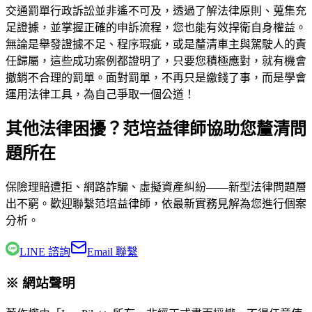
交通罰單行政訴訟並非遙不可及，透過了解法律原則、蒐集充
足證據，並掌握正確的申訴流程，您也能有效捍衛自身權益。
無論是舉發證據不足、程序瑕疵，或是釐清車主與駕駛人的責
任歸屬，這些成功案例都證明了，只要您積極應對，就有機會
撤銷不合理的罰單。面對罰單，不再只是繳錢了事，而是學會
運用法律工具，為自己爭取一個公道！
其他法律困擾？范培益律師協助您釐清問
題所在
保險理賠遭拒、網路詐騙、虛擬資產糾紛——新型法律問題層
出不窮。歡迎聯繫
范培益律師
，依最新實務見解為您進行個案
分析。
LINE 諮詢
Email 聯繫
※ 網站聲明