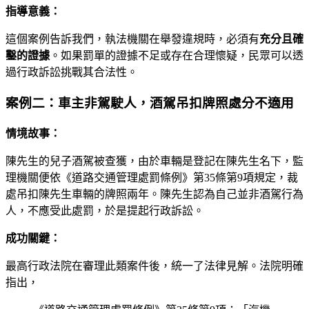
指導意義：
這個案例告訴我們，執法機關在舉發違規時，必須有
充分且確
鑿的證據
。如果罰單的證據不足或存在合理懷疑，民眾可以透
過行政訴訟挑戰其合法性。
案例二：車主非駕駛人，酒駕吊扣牌照處分不適用
情境故事：
陳先生的兒子酒駕被查獲，由於車輛是登記在陳先生名下，監
理機關便依《道路交通管理處罰條例》第35條第9項規定，裁
處吊扣陳先生車輛的牌照兩年。陳先生認為自己並非酒駕行為
人，不應受此處罰，於是提起行政訴訟。
成功關鍵：
最高行政法院在審理此類案件後，統一了法律見解。法院明確
指出，