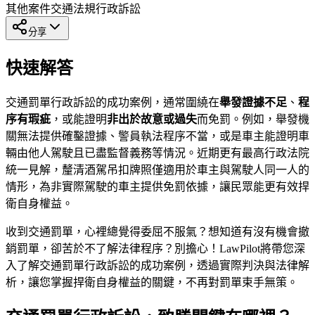
其他案件
交通法規
行政訴訟
分享
快速解答
交通罰單行政訴訟的成功案例，通常圍繞在
舉發證據不足
、
程
序有瑕疵
，或能證明
非出於故意或過失
而免罰。例如，舉發機
關無法提供確鑿證據、警員執法程序不當，或是車主能證明車
輛由他人駕駛且已盡監督義務等情況。近期更有最高行政法院
統一見解，釐清酒駕吊扣牌照僅適用於車主與駕駛人同一人的
情形，為非實際駕駛的車主提供免罰依據，讓民眾能更有效捍
衛自身權益。
收到交通罰單，心裡總覺得委屈不服氣？想知道有沒有機會撤
銷罰單，卻苦於不了解法律程序？別擔心！LawPilot將帶您深
入了解交通罰單行政訴訟的成功案例，透過實際判決與法律解
析，讓您掌握捍衛自身權益的關鍵，不再對罰單束手無策。