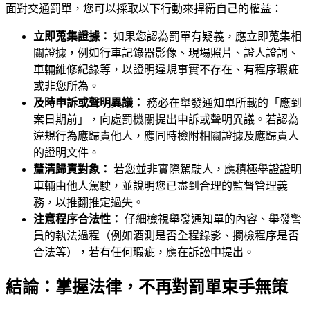
面對交通罰單，您可以採取以下行動來捍衛自己的權益：
立即蒐集證據：
如果您認為罰單有疑義，應立即蒐集相
關證據，例如行車記錄器影像、現場照片、證人證詞、
車輛維修紀錄等，以證明違規事實不存在、有程序瑕疵
或非您所為。
及時申訴或聲明異議：
務必在舉發通知單所載的「應到
案日期前」，向處罰機關提出申訴或聲明異議。若認為
違規行為應歸責他人，應同時檢附相關證據及應歸責人
的證明文件。
釐清歸責對象：
若您並非實際駕駛人，應積極舉證證明
車輛由他人駕駛，並說明您已盡到合理的監督管理義
務，以推翻推定過失。
注意程序合法性：
仔細檢視舉發通知單的內容、舉發警
員的執法過程（例如酒測是否全程錄影、攔檢程序是否
合法等），若有任何瑕疵，應在訴訟中提出。
結論：掌握法律，不再對罰單束手無策