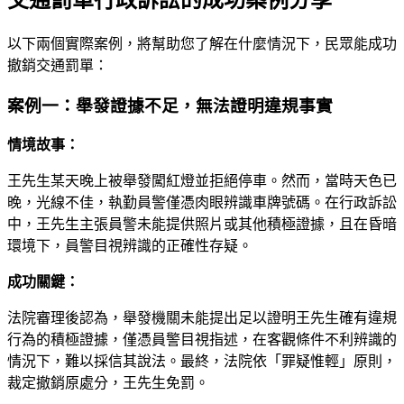
交通罰單行政訴訟的成功案例分享
以下兩個實際案例，將幫助您了解在什麼情況下，民眾能成功
撤銷交通罰單：
案例一：舉發證據不足，無法證明違規事實
情境故事：
王先生某天晚上被舉發闖紅燈並拒絕停車。然而，當時天色已
晚，光線不佳，執勤員警僅憑肉眼辨識車牌號碼。在行政訴訟
中，王先生主張員警未能提供照片或其他積極證據，且在昏暗
環境下，員警目視辨識的正確性存疑。
成功關鍵：
法院審理後認為，舉發機關未能提出足以證明王先生確有違規
行為的積極證據，僅憑員警目視指述，在客觀條件不利辨識的
情況下，難以採信其說法。最終，法院依「罪疑惟輕」原則，
裁定撤銷原處分，王先生免罰。