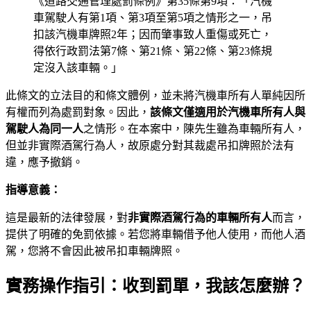
《道路交通管理處罰條例》第35條第9項：「汽機
車駕駛人有第1項、第3項至第5項之情形之一，吊
扣該汽機車牌照2年；因而肇事致人重傷或死亡，
得依行政罰法第7條、第21條、第22條、第23條規
定沒入該車輛。」
此條文的立法目的和條文體例，並未將汽機車所有人單純因所
有權而列為處罰對象。因此，
該條文僅適用於汽機車所有人與
駕駛人為同一人
之情形。在本案中，陳先生雖為車輛所有人，
但並非實際酒駕行為人，故原處分對其裁處吊扣牌照於法有
違，應予撤銷。
指導意義：
這是最新的法律發展，對
非實際酒駕行為的車輛所有人
而言，
提供了明確的免罰依據。若您將車輛借予他人使用，而他人酒
駕，您將不會因此被吊扣車輛牌照。
實務操作指引：收到罰單，我該怎麼辦？