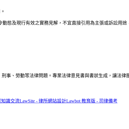
用。
法令動態及現行有效之實務見解，不宜直接引用為主張或訴訟用途
解答民事、刑事、勞動等法律問題。專業法律意見書與書狀生成，讓法
專業知識交流
LawSite - 律所網站設計
Lawbot 教育版 - 司律備考