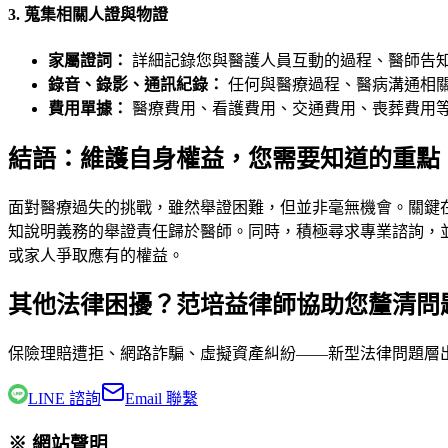
3. 蒐集相關人證與物證
家屬證詞：
詳細記錄您與醫護人員互動的過程、醫師告
錄音、錄影、通訊紀錄：
任何與醫療過程、醫病溝通相關
費用單據：
醫療費用、看護費用、交通費用、喪葬費用
結語：維護自身權益，您需要知道的重點
面對醫療過失的挑戰，雖然舉證困難，但並非毫無機會。關鍵
知說明義務的舉證責任歸於醫師。同時，積極尋求專業諮詢，
或家人爭取應有的權益。
其他法律困擾？范培益律師協助您釐清問
保險理賠遭拒、網路詐騙、虛擬資產糾紛——新型法律問題層
LINE 諮詢
Email 聯繫
※ 網站聲明