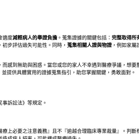
會適度
減輕病人的舉證負擔
。蒐集證據的關鍵包括：
完整取得所
，初步評估過失可能性。同時，
蒐集相關人證與物證
，例如家屬
，而感到無助與困惑。當您或您的家人不幸遇到醫療爭議，想要
責任，並提供具體實用的證據蒐集指引，助您掌握關鍵，勇敢面對。
民事訴訟法》等規定。
『醫療上必要之注意義務』且不『逾越合理臨床專業裁量』。判斷
並造成病人損害，可能構成醫療過失。