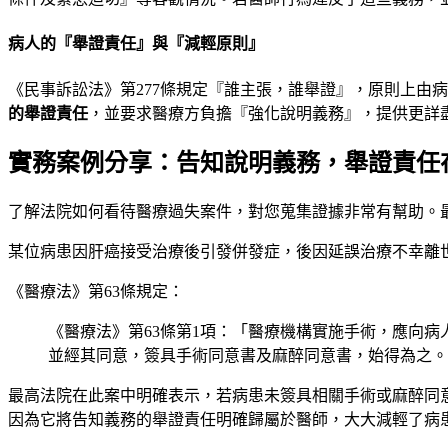
病人的『舉證責任』與『減輕原則』
《民事訴訟法》第277條規定『誰主張，誰舉證』，原則上由
的舉證責任
，並要求醫療方負擔『強化說明義務』，提供更詳
實務案例分享：告知說明義務，舉證責任
了解法院如何看待醫療過失案件，對您蒐集證據非常有幫助。
某位病患因肝癌接受治療後引發併發症，後因延誤治療不幸離
《醫療法》第63條規定：
《醫療法》第63條第1項：「醫療機構實施手術，應向
並經其同意，簽具手術同意書及麻醉同意書，始得為之。
最高法院在此案中明確表示，若病患未簽具相關手術或麻醉同
因為它將告知義務的舉證責任明確歸屬於醫師，大大減輕了病