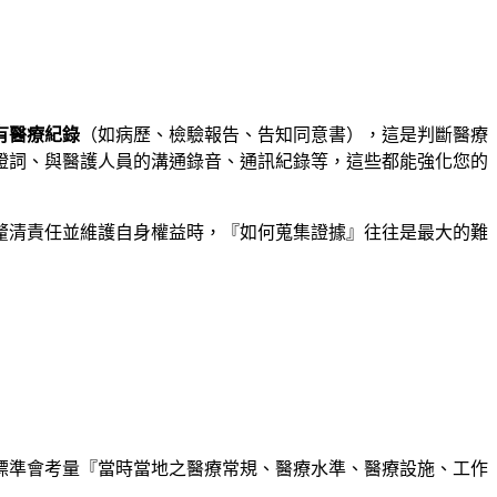
有醫療紀錄
（如病歷、檢驗報告、告知同意書），這是判斷醫療
證詞、與醫護人員的溝通錄音、通訊紀錄等，這些都能強化您的
釐清責任並維護自身權益時，『如何蒐集證據』往往是最大的難
標準會考量『當時當地之醫療常規、醫療水準、醫療設施、工作