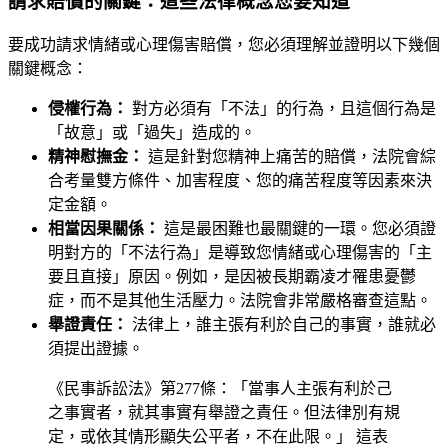
請求賠償的關鍵：這些法律概念您要知道
要成功請求情緒或心理傷害賠償，您必須理解並證明以下幾個
關鍵概念：
侵權行為：
對方必須有「不法」的行為，且這個行為是
「故意」或「過失」造成的。
精神慰撫金：
這是針對您精神上痛苦的賠償，法院會綜
合考量雙方條件、加害程度、您的痛苦程度等因素來決
定金額。
相當因果關係：
這是最困難也最關鍵的一環。您必須證
明對方的「不法行為」是導致您情緒或心理傷害的「主
要且直接」原因。例如，是因被長期霸凌才罹患憂鬱
症，而不是其他生活壓力。法院會非常嚴格審查這點。
舉證責任：
法律上，誰主張有利於自己的事實，誰就必
須提出證據。
《民事訴訟法》第277條：「當事人主張有利於己
之事實者，就其事實有舉證之責任。但法律別有規
定，或依其情形顯失公平者，不在此限。」 這表