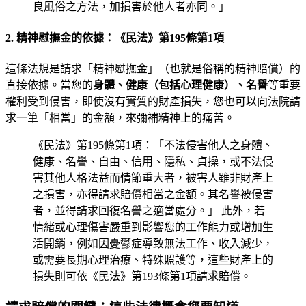
良風俗之方法，加損害於他人者亦同。」
2. 精神慰撫金的依據：《民法》第195條第1項
這條法規是請求「精神慰撫金」（也就是俗稱的精神賠償）的
直接依據。當您的
身體、健康（包括心理健康）、名譽
等重要
權利受到侵害，即使沒有實質的財產損失，您也可以向法院請
求一筆「相當」的金額，來彌補精神上的痛苦。
《民法》第195條第1項：「不法侵害他人之身體、
健康、名譽、自由、信用、隱私、貞操，或不法侵
害其他人格法益而情節重大者，被害人雖非財產上
之損害，亦得請求賠償相當之金額。其名譽被侵害
者，並得請求回復名譽之適當處分。」 此外，若
情緒或心理傷害嚴重到影響您的工作能力或增加生
活開銷，例如因憂鬱症導致無法工作、收入減少，
或需要長期心理治療、特殊照護等，這些財產上的
損失則可依《民法》第193條第1項請求賠償。