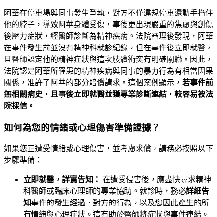
阿華在停車場與同事發生爭執，對方不僅違規停車還動手掐住
他的脖子，導致阿華身體受傷，事後更出現嚴重的焦慮與創傷
後壓力症狀，經醫師診斷為精神疾病。法院審理後發現，阿華
在事件發生前並沒有精神科就診紀錄，但在事件後立即就醫，
且醫師認定他的精神症狀與這次肢體衝突有明確關聯。因此，
法院認定阿華所罹患的精神疾病與同事的暴力行為有相當因果
關係，准許了阿華的部分賠償請求。這個案例顯示，
若事件前
無相關病史，且事後立即就醫並獲專業診斷連結，較容易被法
院採信。
如何為您的情緒或心理傷害準備證據？
如果您正遭受情緒或心理傷害，並考慮求償，請務必按照以下
步驟準備：
立即就醫，詳實告知：
在遭受侵害後，應盡快尋求精神
科醫師或臨床心理師的專業協助。就診時，務必
詳細告
知
事件的發生經過、對方的行為，以及您因此產生的所
有情緒與心理症狀。這有助於醫師將症狀與事件連結。