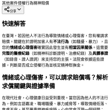
其他案件
侵權行為
精神賠償
分享
快速解答
在臺灣，若因他人不法行為導致情緒或心理傷害，您有權請求
賠償。關鍵在於證明加害人有
不法行為
（如騷擾、暴力），且
您的
情緒或心理傷害
確實因此發生並有
相當因果關係
。這需要
完整的醫療紀錄
（如精神科診斷證明、治療紀錄）及
具體事證
（如錄音、證人證詞）來支持您的主張。法院會依據這些證
據，判斷是否成立侵權行為並核定精神慰撫金。
情緒或心理傷害，可以請求賠償嗎？解析
求償關鍵與證據準備
在現代社會，心理健康日益受到重視。當您因為他人的不法行
為，例如言語霸凌、職場騷擾、暴力威脅等，導致情緒低落、
焦慮不安，甚至罹患精神疾病時，心中常會浮現一個疑問：