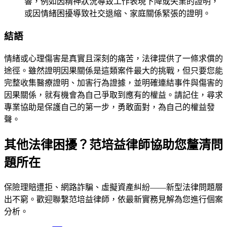
響，例如因精神狀況導致工作表現下降或失業的證明，
或因情緒困擾導致社交退縮、家庭關係緊張的證明。
結語
情緒或心理傷害是真實且深刻的痛苦，法律提供了一條求償的
途徑。雖然證明因果關係是這類案件最大的挑戰，但只要您能
完整收集醫療證明、加害行為證據，並明確連結事件與傷害的
因果關係，就有機會為自己爭取到應有的權益。請記住，尋求
專業協助是保護自己的第一步，勇敢面對，為自己的權益發
聲。
其他法律困擾？范培益律師協助您釐清問
題所在
保險理賠遭拒、網路詐騙、虛擬資產糾紛——新型法律問題層
出不窮。歡迎聯繫
范培益律師
，依最新實務見解為您進行個案
分析。