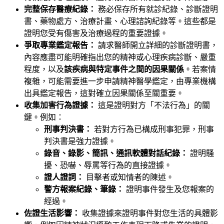
完整保存醫療紀錄：
務必保存所有就診紀錄、診斷證明
書、藥物處方、治療計畫、心理諮詢紀錄等。這些都是
證明您受有傷害及治療過程的重要證據。
爭取專業鑑定報告：
請求醫師開立詳細的診斷證明書，
內容應盡可能明確指出您的精神或心理疾病診斷、嚴重
程度，以及
該疾病與特定事件之間的因果關係
。若案情
複雜，可能需要進一步申請精神醫學鑑定，由專業機構
出具鑑定報告，這對確立因果關係至關重要。
收集加害行為證據：
這是證明對方「不法行為」的關
鍵。例如：
刑事判決書：
若對方行為已構成刑事犯罪，刑事
判決書是強力證據。
錄音、錄影、簡訊、通訊軟體對話紀錄：
證明騷
擾、恐嚇、辱罵等行為的直接證據。
證人證詞：
目擊者或知情者的陳述。
警方報案紀錄、筆錄：
證明事件發生及您報案的
經過。
佐證生活影響：
收集證據來證明事件對您生活的具體影