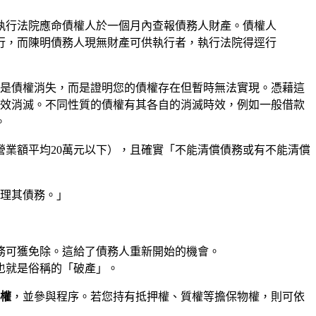
執行法院應命債權人於一個月內查報債務人財產。債權人
行，而陳明債務人現無財產可供執行者，執行法院得逕行
是債權消失，而是證明您的債權存在但暫時無法實現。憑藉這
效消滅。不同性質的債權有其各自的消滅時效，例如一般借款
。
營業額平均20萬元以下），且確實「不能清償債務或有不能清償
清理其債務。」
務可獲免除。這給了債務人重新開始的機會。
也就是俗稱的「破產」。
權
，並參與程序。若您持有抵押權、質權等擔保物權，則可依