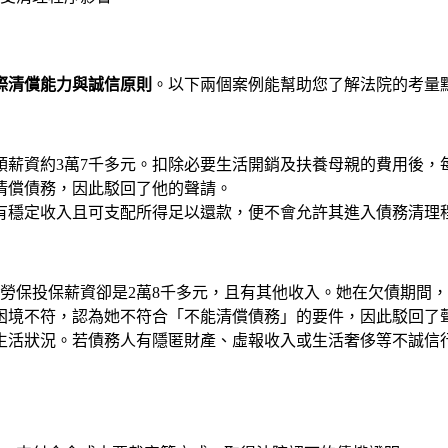
際清償能力與誠信原則
。以下兩個案例能幫助您了解法院的考量
領薪資約3萬7千多元。扣除必要生活開銷及扶養母親的費用後，
清償債務，因此駁回了他的聲請。
有穩定收入且可支配所得足以還款，便不會允許其進入債務清理
但勞保投保薪資卻是2萬8千多元，且有其他收入。她在欠債期間
困境不符，認為她不符合「不能清償債務」的要件，因此駁回了
生活狀況。若債務人有隱匿財產、虛報收入或生活奢侈等不誠信