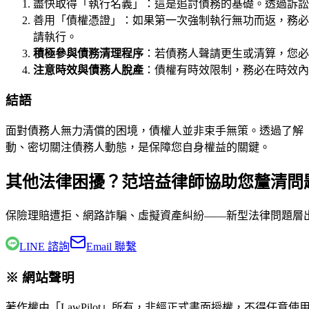
盡快取得「執行名義」：這是追討債務的基礎。透過訴訟
善用「債權憑證」：如果第一次強制執行無功而返，務必
請執行。
積極參與債務清理程序
：若債務人聲請更生或清算，您必
注意時效與債務人脫產
：債權有時效限制，務必在時效內
結語
面對債務人無力清償的困境，債權人並非束手無策。透過了解
動、密切關注債務人動態，是保障您自身權益的關鍵。
其他法律困擾？范培益律師協助您釐清問
保險理賠遭拒、網路詐騙、虛擬資產糾紛——新型法律問題層
LINE 諮詢
Email 聯繫
※ 網站聲明
著作權由「LawPilot」所有，非經正式書面授權，不得任意使