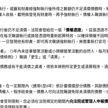
制執行，或雖有財產經強制執行後所得之數額仍不足清償債務時，
權人收執，載明俟發見有財產時，再予強制執行。債權人聲請執
行後仍不足清償，法院會發給您一張「
債權憑證
」。這張憑證不
在每次聲請執行或換發憑證時重新起算時效，以確保債權不因時
況，一旦發現他有財產，即可再次聲請強制執行，無需重新打官司
者」（5年內未從事營業活動或小規模營業活動的自然人，每月
債條例》）聲請「更生」或「清算」。
償債務或有不能清償之虞者，得依本條例所定更生或清算程序，
後，在一定期限內（通常6至8年）依計畫償還部分債務，其餘債
債權人。程序結束後，債務人可向法院聲請免除未清償的債務，
會受到限制。您必須在法院規定的期間內
向法院或管理人申報債
受清理程序影響。