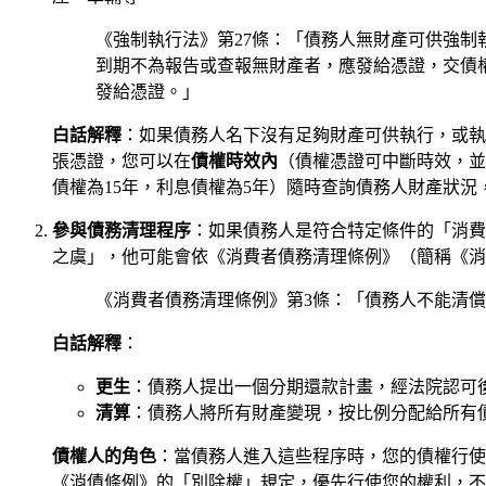
《強制執行法》第27條：「債務人無財產可供強
到期不為報告或查報無財產者，應發給憑證，交債
發給憑證。」
白話解釋
：如果債務人名下沒有足夠財產可供執行，或執
張憑證，您可以在
債權時效內
（債權憑證可中斷時效，並
債權為15年，利息債權為5年）隨時查詢債務人財產狀
參與債務清理程序
：如果債務人是符合特定條件的「消費
之虞」，他可能會依《消費者債務清理條例》（簡稱《消
《消費者債務清理條例》第3條：「債務人不能清
白話解釋
：
更生
：債務人提出一個分期還款計畫，經法院認可
清算
：債務人將所有財產變現，按比例分配給所有
債權人的角色
：當債務人進入這些程序時，您的債權行使
《消債條例》的「別除權」規定，優先行使您的權利，不