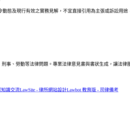
法令動態及現行有效之實務見解，不宜直接引用為主張或訴訟用途
解答民事、刑事、勞動等法律問題。專業法律意見書與書狀生成，讓法
專業知識交流
LawSite - 律所網站設計
Lawbot 教育版 - 司律備考