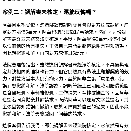
案例二：調解書未核定，還能反悔嗎？
阿華因車禍受傷，透過鄉鎮市調解委員會與對方達成調解，約
定對方賠償5萬元，阿華也拋棄其餘民事請求。然而，這份調
解書最終並未送交法院核定。事後，阿華覺得5萬元賠償不足
以彌補他的所有損失，主張自己當時對賠償範圍有認知錯誤，
因此想撤銷和解，再向對方求償115萬元。
法院審理後指出，雖然這份調解書未經法院核定，不具備與確
定判決相同的強制執行力，但它仍然具有
私法上和解契約的效
力
，對雙方當事人仍有拘束力。至於阿華主張「意思表示錯
誤」想撤銷和解，法院認為，調解筆錄上已明確載明賠償範圍
包含醫療費、車輛維修費、工作損失、精神慰撫金等，且阿華
也簽名同意拋棄其餘請求。既然阿華可以理解文字並簽名，其
主張因認知錯誤而撤銷，屬於可歸責於自己的過失，因此不能
撤銷和解。法院最終駁回了阿華的請求。
這個案例告訴我們，即使調解書未經法院核定，它依然是有效