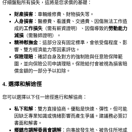
仔細盤點所有損失，這將是您求償的基礎：
財產損害
：車輛維修費、財物損失等。
人身損害
：醫療費、看護費、交通費、因傷無法工作造
成的
工作損失
（需有薪資證明）、因傷導致的
勞動能力
減損
（需醫師證明）。
精神慰撫金
：這部分沒有固定標準，會依受傷程度、影
響、雙方經濟能力等因素評估。
保險理賠
：確認自身及對方的強制險與任意險保障範
圍，並向保險公司申請理賠。保險給付會被視為損害賠
償金額的一部分予以扣除。
4. 選擇和解途徑
您可以選擇以下任一途徑進行和解協商：
私下和解
：雙方直接協商。優點是快速、彈性，但可能
因缺乏專業知識或情緒影響而產生爭議。建議務必簽訂
書面和解書。
鄉鎮市調解委員會調解
：向事故發生地、被告住所地或