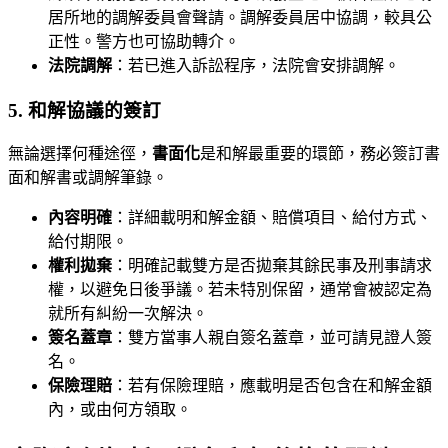
居所地的調解委員會聲請。調解委員居中協調，較具公
正性。警方也可協助轉介。
法院調解
：若已進入訴訟程序，法院會安排調解。
5. 和解協議的簽訂
無論選擇何種途徑，
書面化
是和解最重要的環節，務必簽訂書
面和解書或調解筆錄。
內容明確
：詳細載明和解金額、賠償項目、給付方式、
給付期限。
權利拋棄
：明確記載雙方是否拋棄其餘民事及刑事請求
權，以避免日後爭議。若未特別保留，通常會被認定為
就所有糾紛一次解決。
簽名蓋章
：雙方當事人親自簽名蓋章，並可請見證人簽
名。
保險理賠
：若有保險理賠，應載明是否包含在和解金額
內，或由何方領取。