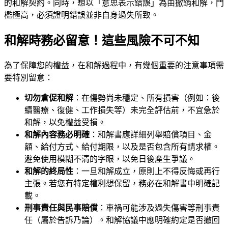
的和解契約。同時，想以「意思表示錯誤」為由撤銷和解，門
檻極高，必須證明錯誤並非自身過失所致。
和解時務必留意！這些風險不可不知
為了保障您的權益，在和解過程中，有幾個重要的注意事項需
要特別留意：
切勿倉促和解
：在傷勢尚未穩定、所有損害（例如：後
續醫療、復健、工作損失等）未完全評估前，不宜急於
和解，以免權益受損。
和解內容務必明確
：和解書應詳細列舉賠償項目、金
額、給付方式、給付期限，以及是否包含所有請求權。
避免使用模糊不清的字眼，以免日後產生爭議。
和解的終局性
：一旦和解成立，原則上不得反悔或再行
主張。若您有特定權利想保留，務必在和解書中明確記
載。
刑事責任與民事賠償
：車禍可能涉及過失傷害等刑事責
任（屬於告訴乃論）。和解協議中應明確約定是否撤回