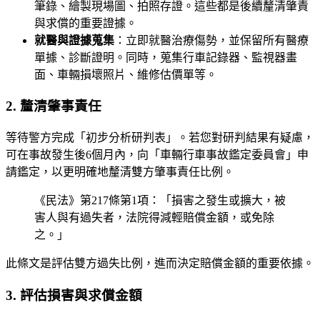
筆錄、繪製現場圖、拍照存證。這些都是後續釐清肇責
與求償的重要證據。
就醫與證據蒐集
：立即就醫治療傷勢，並保留所有醫療
單據、診斷證明。同時，蒐集行車記錄器、監視器畫
面、車輛損壞照片、維修估價單等。
2. 釐清肇事責任
等待警方完成「初步分析研判表」。若您對研判結果有疑慮，
可在事故發生後6個月內，向「車輛行車事故鑑定委員會」申
請鑑定，以更明確地釐清雙方肇事責任比例。
《民法》第217條第1項：「損害之發生或擴大，被
害人與有過失者，法院得減輕賠償金額，或免除
之。」
此條文是評估雙方過失比例，進而決定賠償金額的重要依據。
3. 評估損害與求償金額