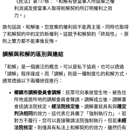
《民法》第737條：「和解有使當事人所拋棄之權
利消滅及使當事人取得和解契約所訂明權利之效
力。」
換句話說，和解後，您放棄的權利就不能再主張，同時也取得
了和解契約中約定的新權利。這賦予和解契約「終局性」，原
則上雙方都不能事後反悔。
調解與和解的區別與連結
「和解」是一個廣泛的概念，可以是私下協商，也可以透過
「調解」程序達成。而「調解」則是一種制度化的和解方式，
通常透過以下兩種途徑進行：
鄉鎮市調解委員會調解
：民眾可向事故發生地、被告住
所地或居所地的調解委員會聲請。調解成立後，調解書
會送請法院核定。
經法院核定後
，調解書就具有與
確定
判決相同
的效力，這代表它具備了「強制執行力」。若
對方不履行，您可以直接聲請法院強制執行。但若
未經
法院核定
，則僅具有私法上和解契約的效力，雖然仍有