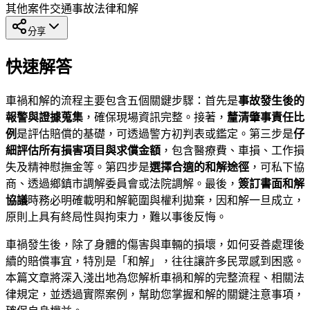
其他案件
交通事故
法律和解
分享
快速解答
車禍和解的流程主要包含五個關鍵步驟：首先是
事故發生後的
報警與證據蒐集
，確保現場資訊完整。接著，
釐清肇事責任比
例
是評估賠償的基礎，可透過警方初判表或鑑定。第三步是
仔
細評估所有損害項目與求償金額
，包含醫療費、車損、工作損
失及精神慰撫金等。第四步是
選擇合適的和解途徑
，可私下協
商、透過鄉鎮市調解委員會或法院調解。最後，
簽訂書面和解
協議
時務必明確載明和解範圍與權利拋棄，因和解一旦成立，
原則上具有終局性與拘束力，難以事後反悔。
車禍發生後，除了身體的傷害與車輛的損壞，如何妥善處理後
續的賠償事宜，特別是「和解」，往往讓許多民眾感到困惑。
本篇文章將深入淺出地為您解析車禍和解的完整流程、相關法
律規定，並透過實際案例，幫助您掌握和解的關鍵注意事項，