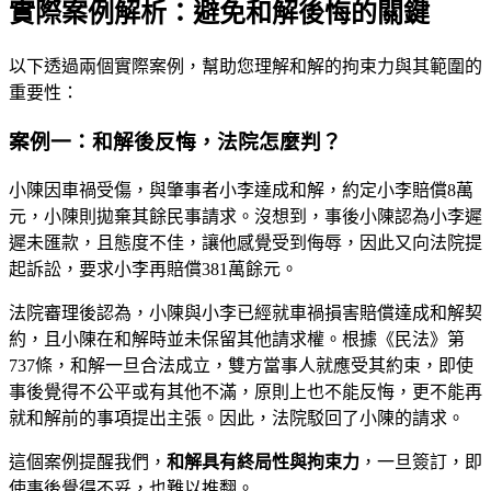
實際案例解析：避免和解後悔的關鍵
以下透過兩個實際案例，幫助您理解和解的拘束力與其範圍的
重要性：
案例一：和解後反悔，法院怎麼判？
小陳因車禍受傷，與肇事者小李達成和解，約定小李賠償8萬
元，小陳則拋棄其餘民事請求。沒想到，事後小陳認為小李遲
遲未匯款，且態度不佳，讓他感覺受到侮辱，因此又向法院提
起訴訟，要求小李再賠償381萬餘元。
法院審理後認為，小陳與小李已經就車禍損害賠償達成和解契
約，且小陳在和解時並未保留其他請求權。根據《民法》第
737條，和解一旦合法成立，雙方當事人就應受其約束，即使
事後覺得不公平或有其他不滿，原則上也不能反悔，更不能再
就和解前的事項提出主張。因此，法院駁回了小陳的請求。
這個案例提醒我們，
和解具有終局性與拘束力
，一旦簽訂，即
使事後覺得不妥，也難以推翻。