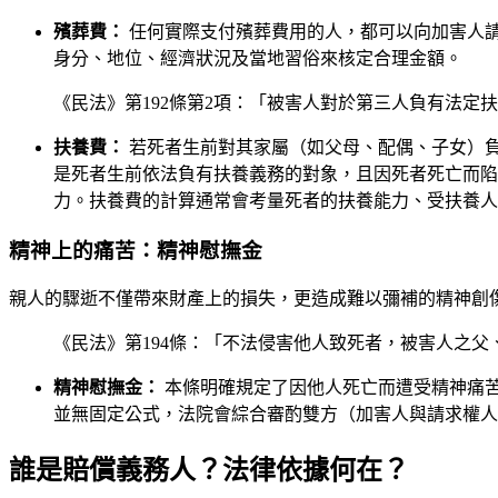
殯葬費：
任何實際支付殯葬費用的人，都可以向加害人
身分、地位、經濟狀況及當地習俗來核定合理金額。
《民法》第192條第2項：「被害人對於第三人負有法定
扶養費：
若死者生前對其家屬（如父母、配偶、子女）
是死者生前依法負有扶養義務的對象，且因死者死亡而陷
力。扶養費的計算通常會考量死者的扶養能力、受扶養人
精神上的痛苦：精神慰撫金
親人的驟逝不僅帶來財產上的損失，更造成難以彌補的精神創
《民法》第194條：「不法侵害他人致死者，被害人之
精神慰撫金：
本條明確規定了因他人死亡而遭受精神痛
並無固定公式，法院會綜合審酌雙方（加害人與請求權人
誰是賠償義務人？法律依據何在？