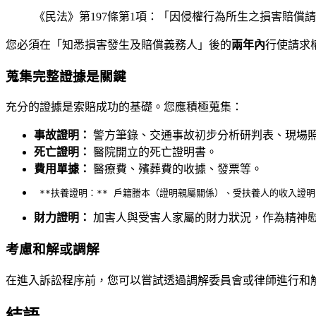
《民法》第197條第1項：「因侵權行為所生之損害賠
您必須在「知悉損害發生及賠償義務人」後的
兩年內
行使請求
蒐集完整證據是關鍵
充分的證據是索賠成功的基礎。您應積極蒐集：
事故證明：
警方筆錄、交通事故初步分析研判表、現場
死亡證明：
醫院開立的死亡證明書。
費用單據：
醫療費、殯葬費的收據、發票等。
財力證明：
加害人與受害人家屬的財力狀況，作為精神
考慮和解或調解
在進入訴訟程序前，您可以嘗試透過調解委員會或律師進行和
結語