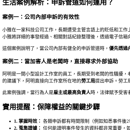
生活案例解析：申訴管道如何運用？
案例一：公司內部申訴的有效性
小雅在一家科技公司工作，長期遭受主管言語上的貶低和工作
小雅將詳細的事發經過、相關對話紀錄整理後，透過電子信箱
這個案例說明了，當公司內部有健全的申訴管道時，
優先透過
案例二：當加害人是老闆時，直接尋求外部協助
阿明是一間小型設計工作室的員工，長期受到老闆的性騷擾，
的建議下，阿明直接向工作室所在地的
勞工局
提出申訴。勞工
此案例強調，當行為人是
雇主或最高負責人
時，法律賦予受害
實用提醒：保障權益的關鍵步驟
1. 掌握時效：
各類申訴都有時間限制（例如知悉事件後2
2. 蒐集證據：
任何能證明事件發生的資料都非常重要，