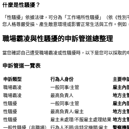
什麼是性騷擾？
「性騷擾」依據法律，可分為「工作場所性騷擾」（依《性別
您人格尊嚴受損、產生敵意環境或影響正常生活與工作。例如
職場霸凌與性騷擾的申訴管道總整理
當您確認自己遭受職場霸凌或性騷擾時，以下是您可以採取的
申訴管道一覽表
申訴類型
行為人身份
主要申
職場霸凌
一般同事/主管
雇主內
職場霸凌
最高負責人
地方主
性騷擾
一般同事/主管
雇主內
性騷擾
最高負責人/雇主
地方主
性騷擾
雇主未處理/不服雇主處理結果
地方主
一般性騷擾（非職場）
行為人不明/非特定機關/雇主
警察機