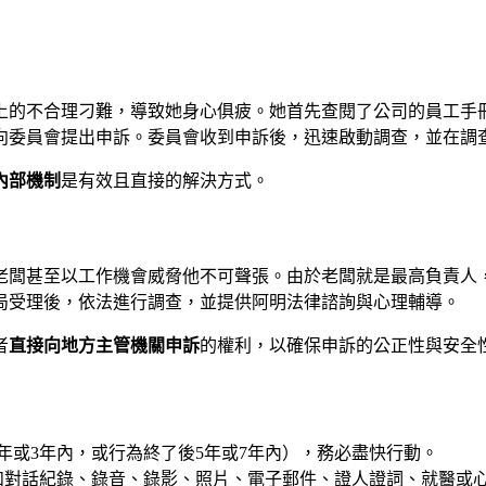
上的不合理刁難，導致她身心俱疲。她首先查閱了公司的員工手
向委員會提出申訴。委員會收到申訴後，迅速啟動調查，並在調
內部機制
是有效且直接的解決方式。
老闆甚至以工作機會威脅他不可聲張。由於老闆就是最高負責人
局受理後，依法進行調查，並提供阿明法律諮詢與心理輔導。
者
直接向地方主管機關申訴
的權利，以確保申訴的公正性與安全
年或3年內，或行為終了後5年或7年內），務必盡快行動。
如對話紀錄、錄音、錄影、照片、電子郵件、證人證詞、就醫或