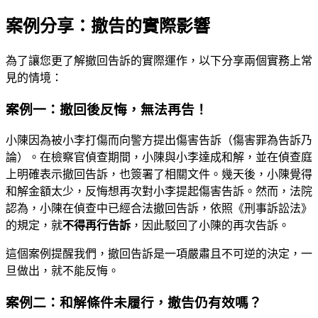
案例分享：撤告的實際影響
為了讓您更了解撤回告訴的實際運作，以下分享兩個實務上常
見的情境：
案例一：撤回後反悔，無法再告！
小陳因為被小李打傷而向警方提出傷害告訴（傷害罪為告訴乃
論）。在檢察官偵查期間，小陳與小李達成和解，並在偵查庭
上明確表示撤回告訴，也簽署了相關文件。幾天後，小陳覺得
和解金額太少，反悔想再次對小李提起傷害告訴。然而，法院
認為，小陳在偵查中已經合法撤回告訴，依照《刑事訴訟法》
的規定，就
不得再行告訴
，因此駁回了小陳的再次告訴。
這個案例提醒我們，撤回告訴是一項嚴肅且不可逆的決定，一
旦做出，就不能反悔。
案例二：和解條件未履行，撤告仍有效嗎？