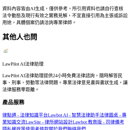
資料內容皆由AI生成，僅供參考，所引用資料也請自行查核
法令動態及現行有效之實務見解，不宜直接引用為主張或訴訟
用途，具體個案仍請洽詢專業律師。
其他人也問
LawPilot AI法律助理
LawPilot AI法律助理提供24小時免費法律諮詢，隨時解答民
事、刑事、勞動等法律問題。專業法律意見書與書狀生成，讓
法律服務零距離。
產品服務
律點通 - 法律知識平台
Lawbot AI - 智慧法律助手
法律圓桌 - 專
業知識交流
LawSite - 律所網站設計
Lawbot 教育版 - 司律備考
隱私權政策
使用者條款
關於我們
聯絡我們