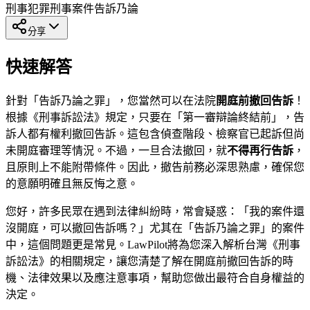
刑事犯罪
刑事案件
告訴乃論
分享
快速解答
針對「告訴乃論之罪」，您當然可以在法院
開庭前撤回告訴
！
根據《刑事訴訟法》規定，只要在「第一審辯論終結前」，告
訴人都有權利撤回告訴。這包含偵查階段、檢察官已起訴但尚
未開庭審理等情況。不過，一旦合法撤回，就
不得再行告訴
，
且原則上不能附帶條件。因此，撤告前務必深思熟慮，確保您
的意願明確且無反悔之意。
您好，許多民眾在遇到法律糾紛時，常會疑惑：「我的案件還
沒開庭，可以撤回告訴嗎？」尤其在「告訴乃論之罪」的案件
中，這個問題更是常見。LawPilot將為您深入解析台灣《刑事
訴訟法》的相關規定，讓您清楚了解在開庭前撤回告訴的時
機、法律效果以及應注意事項，幫助您做出最符合自身權益的
決定。