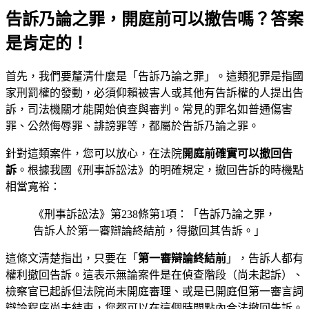
告訴乃論之罪，開庭前可以撤告嗎？答案
是肯定的！
首先，我們要釐清什麼是「告訴乃論之罪」。這類犯罪是指國
家刑罰權的發動，必須仰賴被害人或其他有告訴權的人提出告
訴，司法機關才能開始偵查與審判。常見的罪名如普通傷害
罪、公然侮辱罪、誹謗罪等，都屬於告訴乃論之罪。
針對這類案件，您可以放心，在法院
開庭前確實可以撤回告
訴
。根據我國《刑事訴訟法》的明確規定，撤回告訴的時機點
相當寬裕：
《刑事訴訟法》第238條第1項：「告訴乃論之罪，
告訴人於第一審辯論終結前，得撤回其告訴。」
這條文清楚指出，只要在「
第一審辯論終結前
」，告訴人都有
權利撤回告訴。這表示無論案件是在偵查階段（尚未起訴）、
檢察官已起訴但法院尚未開庭審理、或是已開庭但第一審言詞
辯論程序尚未結束，您都可以在這個時間點內合法撤回告訴。