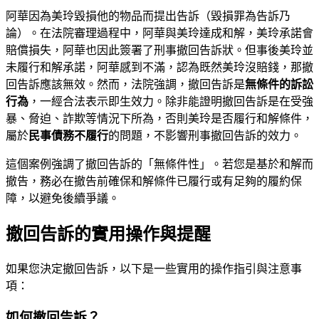
阿華因為美玲毀損他的物品而提出告訴（毀損罪為告訴乃
論）。在法院審理過程中，阿華與美玲達成和解，美玲承諾會
賠償損失，阿華也因此簽署了刑事撤回告訴狀。但事後美玲並
未履行和解承諾，阿華感到不滿，認為既然美玲沒賠錢，那撤
回告訴應該無效。然而，法院強調，撤回告訴是
無條件的訴訟
行為
，一經合法表示即生效力。除非能證明撤回告訴是在受強
暴、脅迫、詐欺等情況下所為，否則美玲是否履行和解條件，
屬於
民事債務不履行
的問題，不影響刑事撤回告訴的效力。
這個案例強調了撤回告訴的「無條件性」。若您是基於和解而
撤告，務必在撤告前確保和解條件已履行或有足夠的履約保
障，以避免後續爭議。
撤回告訴的實用操作與提醒
如果您決定撤回告訴，以下是一些實用的操作指引與注意事
項：
如何撤回告訴？