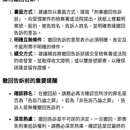
書面方式：
建議您以書面方式，填寫「刑事撤回告訴
狀」，向受理案件的檢察署或法院提出。狀紙上應載明
案號、股別、被告姓名、告訴人姓名，並明確表達撤回
告訴的意旨。
明確且無條件：
撤回告訴的意思表示必須明確、肯定且
不能附帶不明確的條件。
遞交方式：
建議親自將撤回告訴狀遞交至檢察署或法院
的收發室，並取得收文證明；或以雙掛號郵寄，以確保
送達並留存證據。
撤回告訴前的重要提醒
確認罪名：
在撤回前，請務必再次確認您所涉的罪名是
否為「告訴乃論之罪」。若為「非告訴乃論之罪」，告
訴人是無權撤回告訴的。
深思熟慮：
撤回告訴是不可逆的決定，一旦撤回，即喪
失刑事追訴權利。請務必深思熟慮，確認這是您最終的