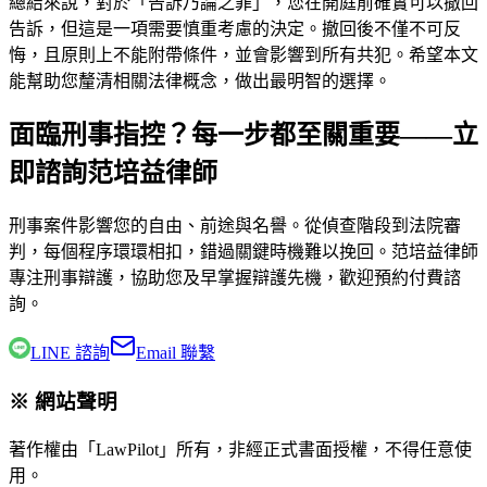
總結來說，對於「告訴乃論之罪」，您在開庭前確實可以撤回
告訴，但這是一項需要慎重考慮的決定。撤回後不僅不可反
悔，且原則上不能附帶條件，並會影響到所有共犯。希望本文
能幫助您釐清相關法律概念，做出最明智的選擇。
面臨刑事指控？每一步都至關重要——立
即諮詢范培益律師
刑事案件影響您的自由、前途與名譽。從偵查階段到法院審
判，每個程序環環相扣，錯過關鍵時機難以挽回。
范培益律師
專注刑事辯護，協助您及早掌握辯護先機，歡迎預約付費諮
詢。
LINE 諮詢
Email 聯繫
※ 網站聲明
著作權由「LawPilot」所有，非經正式書面授權，不得任意使
用。