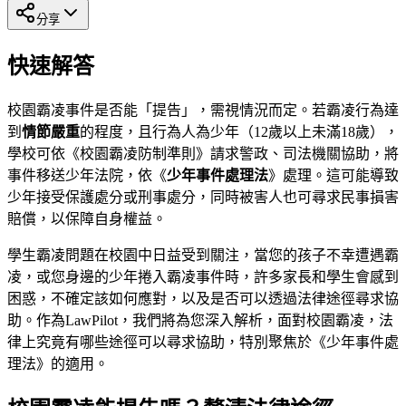
分享
快速解答
校園霸凌事件是否能「提告」，需視情況而定。若霸凌行為達
到
情節嚴重
的程度，且行為人為少年（12歲以上未滿18歲），
學校可依《校園霸凌防制準則》請求警政、司法機關協助，將
事件移送少年法院，依《
少年事件處理法
》處理。這可能導致
少年接受保護處分或刑事處分，同時被害人也可尋求民事損害
賠償，以保障自身權益。
學生霸凌問題在校園中日益受到關注，當您的孩子不幸遭遇霸
凌，或您身邊的少年捲入霸凌事件時，許多家長和學生會感到
困惑，不確定該如何應對，以及是否可以透過法律途徑尋求協
助。作為LawPilot，我們將為您深入解析，面對校園霸凌，法
律上究竟有哪些途徑可以尋求協助，特別聚焦於《少年事件處
理法》的適用。