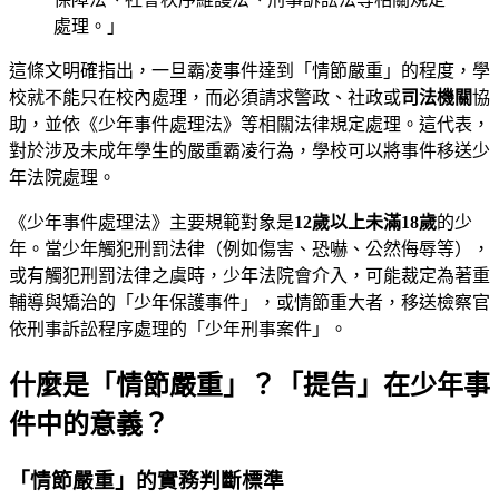
處理。」
這條文明確指出，一旦霸凌事件達到「情節嚴重」的程度，學
校就不能只在校內處理，而必須請求警政、社政或
司法機關
協
助，並依《少年事件處理法》等相關法律規定處理。這代表，
對於涉及未成年學生的嚴重霸凌行為，學校可以將事件移送少
年法院處理。
《少年事件處理法》主要規範對象是
12歲以上未滿18歲
的少
年。當少年觸犯刑罰法律（例如傷害、恐嚇、公然侮辱等），
或有觸犯刑罰法律之虞時，少年法院會介入，可能裁定為著重
輔導與矯治的「少年保護事件」，或情節重大者，移送檢察官
依刑事訴訟程序處理的「少年刑事案件」。
什麼是「情節嚴重」？「提告」在少年事
件中的意義？
「情節嚴重」的實務判斷標準