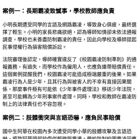
案例一：長期霸凌致憾事，學校教師應負責
小明長期遭受同學的言語及網路霸凌，導致身心俱疲，最終選
擇了輕生。小明的家長悲痛欲絕，認為導師知情卻未依法通報
調查，學校也未善盡防制霸凌的責任，因此向學校及導師提起
民事侵權行為損害賠償訴訟。
法院審理後認定，導師確實違反了《校園霸凌防制準則》的通
報義務，有過失，而學校作為僱用人，也應負連帶賠償責任。
這個案例提醒我們，校園霸凌可能造成極端嚴重的後果。如果
霸凌行為人是少年，且其行為與被害人的不幸有直接因果關
係，那麼事件極有可能依《少年事件處理法》移送少年法院，
甚至可能轉為少年刑事案件處理。同時，學校和教師在霸凌防
制上的法律責任也不容忽視。
案例二：肢體衝突與言語恐嚇，應負民事賠償
國中生阿華在校園內多次遭受同學小華的肢體攻擊及言語恐
嚇，導致阿華頭部鈍傷併輕微腦震盪。學校防制校園霸凌因應