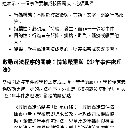
這表示，一個事件要構成校園霸凌，必須具備：
行為樣態
：不限於肢體衝突，言語、文字、網路行為都
算。
持續性
：必須是「持續」發生，而非單一偶發事件。
目的性
：行為旨在貶抑、排擠、欺負、騷擾或戲弄他
人。
後果
：對被霸凌者造成身心、財產損害或影響學習。
啟動司法程序的關鍵：情節嚴重與《少年事件處理
法》
當校園霸凌事件經學校認定成立後，若情節嚴重，學校便有義
務啟動更進一步的司法程序。這正是《校園霸凌防制準則》與
《少年事件處理法》銜接的關鍵點：
《校園霸凌防制準則》第61條：「校園霸凌事件情
節嚴重者，學校應即請求警政、社政或司法機關協
助，並依少年事件處理法、兒童及少年福利與權益
保障法、社會秩序維護法、刑事訴訟法等相關規定