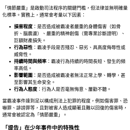
「情節嚴重」是啟動司法程序的關鍵門檻，但法律並無明確量
化標準。實務上，通常會考量以下因素：
損害程度
：是否造成被霸凌者嚴重的身體傷害（如骨
折、腦震盪）、嚴重的精神創傷（需專業診斷證明）、
巨額財產損失。
行為惡性
：霸凌手段是否殘忍、惡劣、具高度侮辱性或
威脅性。
持續時間與頻率
：霸凌行為持續的時間長短、發生的頻
率高低。
影響範圍
：是否造成被霸凌者無法正常上學、轉學，甚
至影響其生命安全。
行為人態度
：行為人是否毫無悔意、屢勸不聽。
當霸凌事件達到足以構成刑法上犯罪的程度，例如傷害罪、恐
嚇罪、誹謗罪等，且對被害人造成顯著且難以回復的傷害時，
通常會被認定為「情節嚴重」。
「提告」在少年事件中的特殊性