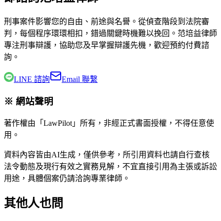
刑事案件影響您的自由、前途與名譽。從偵查階段到法院審
判，每個程序環環相扣，錯過關鍵時機難以挽回。
范培益律師
專注刑事辯護，協助您及早掌握辯護先機，歡迎預約付費諮
詢。
LINE 諮詢
Email 聯繫
※ 網站聲明
著作權由「LawPilot」所有，非經正式書面授權，不得任意使
用。
資料內容皆由AI生成，僅供參考，所引用資料也請自行查核
法令動態及現行有效之實務見解，不宜直接引用為主張或訴訟
用途，具體個案仍請洽詢專業律師。
其他人也問