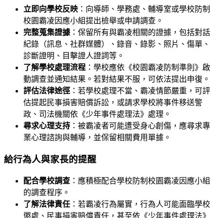
立即向學校反映
：向導師、學務處、輔導室或學校防制
校園霸凌因應小組提出檢舉或申請調查。
完整蒐集證據
：保留所有與霸凌相關的證據，包括對話
紀錄（訊息、社群媒體）、錄音、錄影、照片、傷單、
診斷證明、目擊證人證詞等。
了解學校處理流程
：學校應依《校園霸凌防制準則》啟
動調查並通知結果。若對結果不服，可依法提出申復。
評估法律途徑
：若學校處理不當、霸凌情節嚴重，可評
估提起民事損害賠償訴訟，或請求學校將事件移送警
政、司法機關依《少年事件處理法》處理。
尋求心理支持
：被霸凌者可能遭受身心創傷，應尋求專
業心理諮詢與輔導，並保留相關費用單據。
給行為人與家長的提醒
配合學校調查
：應積極配合學校防制校園霸凌因應小組
的調查程序。
了解法律責任
：若霸凌行為屬實，行為人可能面臨學校
懲處、民事損害賠償責任，甚至依《少年事件處理法》