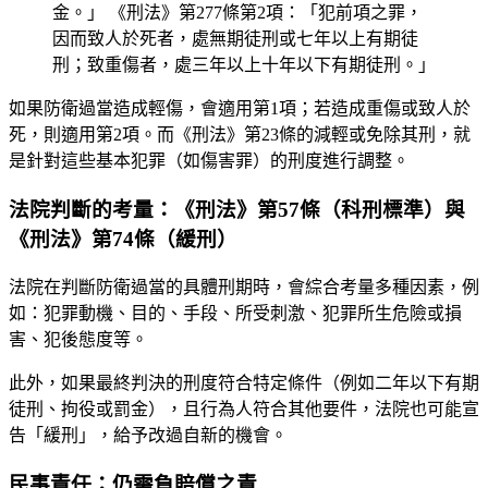
金。」 《刑法》第277條第2項：「犯前項之罪，
因而致人於死者，處無期徒刑或七年以上有期徒
刑；致重傷者，處三年以上十年以下有期徒刑。」
如果防衛過當造成輕傷，會適用第1項；若造成重傷或致人於
死，則適用第2項。而《刑法》第23條的減輕或免除其刑，就
是針對這些基本犯罪（如傷害罪）的刑度進行調整。
法院判斷的考量：《刑法》第57條（科刑標準）與
《刑法》第74條（緩刑）
法院在判斷防衛過當的具體刑期時，會綜合考量多種因素，例
如：犯罪動機、目的、手段、所受刺激、犯罪所生危險或損
害、犯後態度等。
此外，如果最終判決的刑度符合特定條件（例如二年以下有期
徒刑、拘役或罰金），且行為人符合其他要件，法院也可能宣
告「緩刑」，給予改過自新的機會。
民事責任：仍需負賠償之責