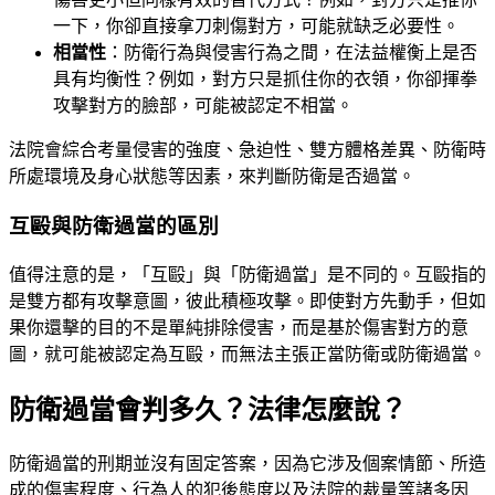
一下，你卻直接拿刀刺傷對方，可能就缺乏必要性。
相當性
：防衛行為與侵害行為之間，在法益權衡上是否
具有均衡性？例如，對方只是抓住你的衣領，你卻揮拳
攻擊對方的臉部，可能被認定不相當。
法院會綜合考量侵害的強度、急迫性、雙方體格差異、防衛時
所處環境及身心狀態等因素，來判斷防衛是否過當。
互毆與防衛過當的區別
值得注意的是，「互毆」與「防衛過當」是不同的。互毆指的
是雙方都有攻擊意圖，彼此積極攻擊。即使對方先動手，但如
果你還擊的目的不是單純排除侵害，而是基於傷害對方的意
圖，就可能被認定為互毆，而無法主張正當防衛或防衛過當。
防衛過當會判多久？法律怎麼說？
防衛過當的刑期並沒有固定答案，因為它涉及個案情節、所造
成的傷害程度、行為人的犯後態度以及法院的裁量等諸多因