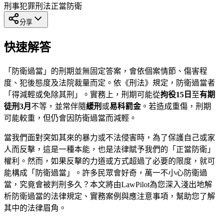
刑事犯罪
刑法
正當防衛
分享
快速解答
「防衛過當」的刑期並無固定答案，會依個案情節、傷害程
度、犯後態度及法院裁量而定。依《刑法》規定，防衛過當者
「得減輕或免除其刑」。實務上，刑期可能從
拘役15日
至
有期
徒刑3月
不等，並常伴隨
緩刑
或
易科罰金
。若造成重傷，刑期
可能較重，但仍會因防衛過當而減輕。
當我們面對突如其來的暴力或不法侵害時，為了保護自己或家
人而反擊，這是一種本能，也是法律賦予我們的「正當防衛」
權利。然而，如果反擊的力道或方式超過了必要的限度，就可
能構成「防衛過當」。許多民眾會好奇，萬一不小心防衛過
當，究竟會被判刑多久？本文將由LawPilot為您深入淺出地解
析防衛過當的法律規定、實務案例與應注意事項，幫助您了解
其中的法律眉角。