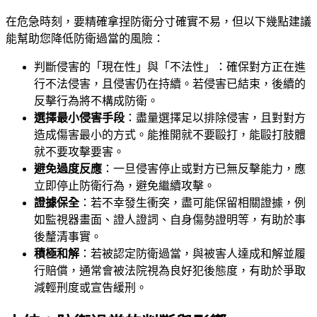
在危急時刻，要精確拿捏防衛分寸確實不易，但以下幾點建議
能幫助您降低防衛過當的風險：
判斷侵害的「現在性」與「不法性」：確保對方正在進
行不法侵害，且侵害仍在持續。若侵害已結束，後續的
反擊行為將不構成防衛。
選擇最小侵害手段
：盡量選擇足以排除侵害，且對對方
造成傷害最小的方式。能推開就不要毆打，能毆打肢體
就不要攻擊要害。
避免過度反應
：一旦侵害停止或對方已無反擊能力，應
立即停止防衛行為，避免繼續攻擊。
證據保全
：若不幸發生衝突，盡可能保留相關證據，例
如監視器畫面、證人證詞、自身傷勢證明等，有助於事
後釐清事實。
積極和解
：若被認定防衛過當，與被害人達成和解並履
行賠償，通常會被法院視為良好犯後態度，有助於爭取
減輕刑度或宣告緩刑。