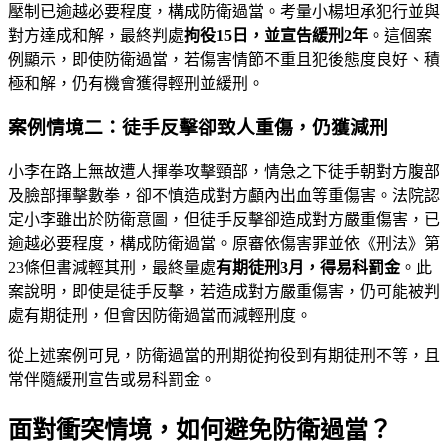
壓制已逾越必要程度，構成防衛過當。考量小楊坦承犯行並與
對方達成和解，最終判處
拘役15日，並宣告緩刑2年
。這個案
例顯示，即使防衛過當，若傷害情節不重且犯後態度良好、積
極和解，仍有機會獲得輕刑並緩刑。
案例情境二：徒手反擊卻致人重傷，仍獲減刑
小李在路上無故遭人揮拳攻擊頸部，情急之下徒手朝對方腹部
及臉部揮擊數拳，卻不慎造成對方顱內出血等重傷害。法院認
定小李雖出於防衛意圖，但徒手反擊卻造成對方嚴重傷害，已
逾越必要程度，構成防衛過當。原審依傷害罪並依《刑法》第
23條但書減輕其刑，最終量處
有期徒刑3月，得易科罰金
。此
案說明，即使是徒手反擊，若造成對方嚴重傷害，仍可能被判
處有期徒刑，但會因防衛過當而減輕刑度。
從上述案例可見，防衛過當的刑期從拘役到有期徒刑不等，且
常伴隨緩刑宣告或易科罰金。
面對衝突情境，如何避免防衛過當？