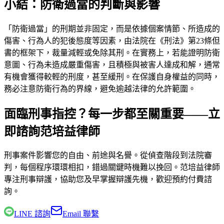
小結：防衛過當的判斷與影響
「防衛過當」的刑期並非固定，而是依據個案情節、所造成的
傷害、行為人的犯後態度等因素，由法院在《刑法》第23條但
書的框架下，裁量減輕或免除其刑。在實務上，若能證明防衛
意圖、行為未造成嚴重傷害，且積極與被害人達成和解，通常
有機會獲得較輕的刑度，甚至緩刑。在保護自身權益的同時，
務必注意防衛行為的界線，避免逾越法律的允許範圍。
面臨刑事指控？每一步都至關重要——立
即諮詢范培益律師
刑事案件影響您的自由、前途與名譽。從偵查階段到法院審
判，每個程序環環相扣，錯過關鍵時機難以挽回。
范培益律師
專注刑事辯護，協助您及早掌握辯護先機，歡迎預約付費諮
詢。
LINE 諮詢
Email 聯繫