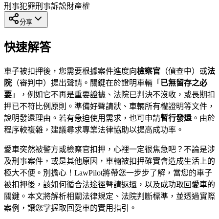
刑事犯罪
刑事訴訟
財產權
分享
快速解答
車子被扣押後，您需要根據案件進度向
檢察官
（偵查中）或
法
院
（審判中）提出聲請。關鍵在於證明車輛「
已無留存之必
要
」，例如它不再是重要證據、法院已判決不沒收，或長期扣
押已不符比例原則。準備好聲請狀、車輛所有權證明等文件，
說明發還理由。若有急迫使用需求，也可申請
暫行發還
。由於
程序較複雜，建議尋求專業法律協助以提高成功率。
愛車突然被警方或檢察官扣押，心裡一定很焦急吧？不論是涉
及刑事案件，或是其他原因，車輛被扣押確實會造成生活上的
極大不便。別擔心！LawPilot將帶您一步步了解，當您的車子
被扣押後，該如何循合法途徑聲請返還，以及成功取回愛車的
關鍵。本文將解析相關法律規定、法院判斷標準，並透過實際
案例，讓您掌握取回愛車的實用指引。