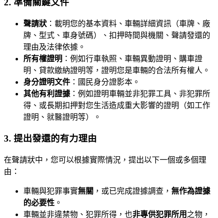
2. 準備關鍵文件
聲請狀
：載明您的基本資料、車輛詳細資訊（車牌、廠
牌、型式、車身號碼）、扣押時間與機關、聲請發還的
理由及法律依據。
所有權證明
：例如行車執照、車輛異動證明、購車證
明、貸款繳納證明等，證明您是車輛的合法所有權人。
身分證明文件
：國民身分證影本。
其他有利證據
：例如證明車輛並非犯罪工具、非犯罪所
得、或長期扣押對您生活造成重大影響的證明（如工作
證明、就醫證明等）。
3. 提出發還的有力理由
在聲請狀中，您可以根據實際情況，提出以下一個或多個理
由：
車輛與犯罪事實
無關
，或已完成證據調查，
無作為證據
的必要性
。
車輛並非違禁物、犯罪所得，也
非專供犯罪所用
之物，