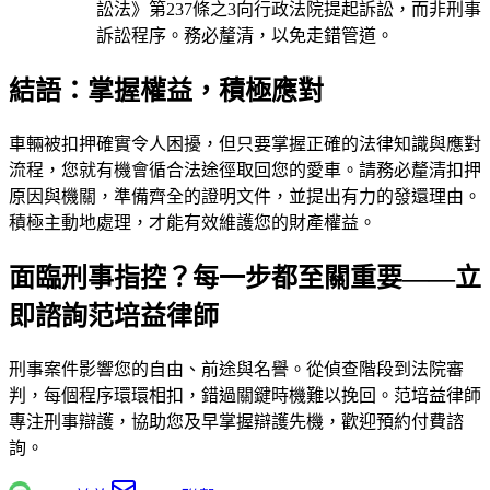
訟法》第237條之3向行政法院提起訴訟，而非刑事
訴訟程序。務必釐清，以免走錯管道。
結語：掌握權益，積極應對
車輛被扣押確實令人困擾，但只要掌握正確的法律知識與應對
流程，您就有機會循合法途徑取回您的愛車。請務必釐清扣押
原因與機關，準備齊全的證明文件，並提出有力的發還理由。
積極主動地處理，才能有效維護您的財產權益。
面臨刑事指控？每一步都至關重要——立
即諮詢范培益律師
刑事案件影響您的自由、前途與名譽。從偵查階段到法院審
判，每個程序環環相扣，錯過關鍵時機難以挽回。
范培益律師
專注刑事辯護，協助您及早掌握辯護先機，歡迎預約付費諮
詢。