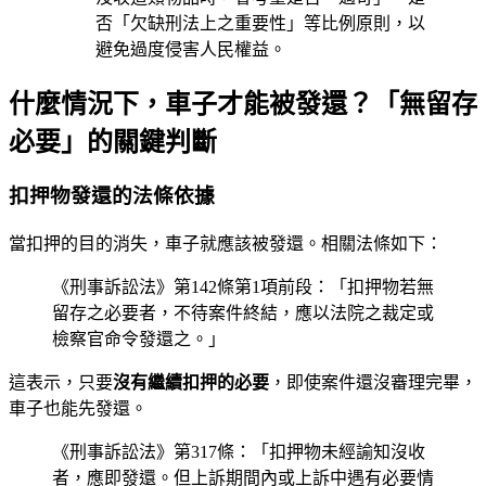
否「欠缺刑法上之重要性」等比例原則，以
避免過度侵害人民權益。
什麼情況下，車子才能被發還？「無留存
必要」的關鍵判斷
扣押物發還的法條依據
當扣押的目的消失，車子就應該被發還。相關法條如下：
《刑事訴訟法》第142條第1項前段：「扣押物若無
留存之必要者，不待案件終結，應以法院之裁定或
檢察官命令發還之。」
這表示，只要
沒有繼續扣押的必要
，即使案件還沒審理完畢，
車子也能先發還。
《刑事訴訟法》第317條：「扣押物未經諭知沒收
者，應即發還。但上訴期間內或上訴中遇有必要情