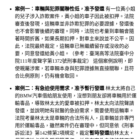
案例一：車輛與犯罪關聯性低，准予發還
有一位黃小姐
的兒子涉入詐欺案件，黃小姐的車子因此被扣押。法院
審查後發現，這輛車並非詐欺犯罪的必要證據，發還後
也不會影響後續的審理。同時，法院也考量到車輛會隨
著時間折舊，如果長期扣押，對車主來說並不公平。因
此，法院最終裁定，這輛車已無繼續留存或沒收的必
要，同意發還給黃小姐。（參考：臺灣高等法院臺中分
院111年度聲字第1372號刑事裁定） 這個案例說明，即
使親屬涉案，若車輛本身與犯罪證據無直接關聯，且符
合比例原則，仍有機會取回。
案例二：有急迫使用需求，准予暫行發還
林太太將自己
的BMW汽車借給朋友使用，沒想到朋友卻將車輛用於運
輸毒品，導致林太太的愛車被扣押。林太太向法院聲請
發還，並說明她有就醫的急迫需求，需要使用這輛車。
法院考量林太太是車輛的合法所有人，且車輛並非專門
用於運輸毒品，雖然案件仍在審理中，但同意依《刑事
訴訟法》第142條第2項規定，裁定
暫時發還
給林太太，