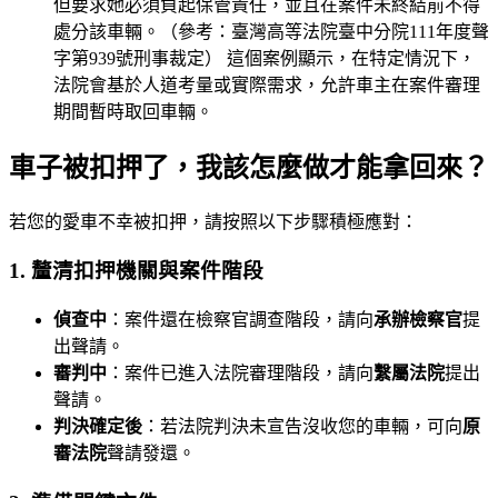
但要求她必須負起保管責任，並且在案件未終結前不得
處分該車輛。（參考：臺灣高等法院臺中分院111年度聲
字第939號刑事裁定） 這個案例顯示，在特定情況下，
法院會基於人道考量或實際需求，允許車主在案件審理
期間暫時取回車輛。
車子被扣押了，我該怎麼做才能拿回來？
若您的愛車不幸被扣押，請按照以下步驟積極應對：
1. 釐清扣押機關與案件階段
偵查中
：案件還在檢察官調查階段，請向
承辦檢察官
提
出聲請。
審判中
：案件已進入法院審理階段，請向
繫屬法院
提出
聲請。
判決確定後
：若法院判決未宣告沒收您的車輛，可向
原
審法院
聲請發還。