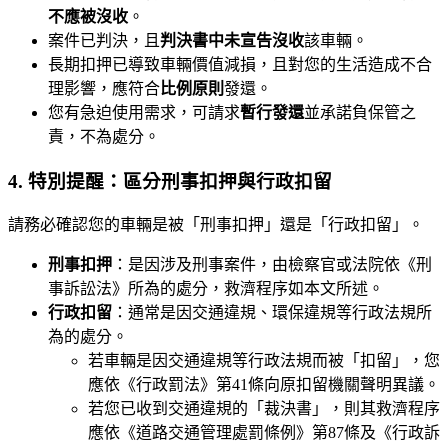
不應被沒收
。
案件已判決，且
判決書中未宣告沒收
該車輛。
長期扣押已導致車輛價值減損，且對您的生活造成不合
理影響，應符合
比例原則
發還。
您有急迫使用需求，可請求
暫行發還
並承諾負保管之
責，不為處分。
4. 特別提醒：區分刑事扣押與行政扣留
請務必確認您的車輛是被「刑事扣押」還是「行政扣留」。
刑事扣押
：是因涉及刑事案件，由檢察官或法院依《刑
事訴訟法》所為的處分，救濟程序如本文所述。
行政扣留
：通常是因交通違規、環保違規等行政法規所
為的處分。
若車輛是因交通違規等行政法規而被「扣留」，您
應依《行政罰法》第41條向原扣留機關聲明異議。
若您已收到交通違規的「裁決書」，則其救濟程序
應依《道路交通管理處罰條例》第87條及《行政訴