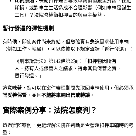
比例原則
：長期扣押是否導致車輛價值嚴重折舊、性能
耗損，或對車主生活造成不合理影響（例如車輛是謀生
工具）？法院會權衡扣押目的與車主權益。
暫行發還的彈性機制
有時候，即使案件尚未終結，但您確實有急迫需求使用車輛
（例如工作、就醫），可以依據以下規定聲請「暫行發還」：
《刑事訴訟法》第142條第2項：「扣押物因所有
人、持有人或保管人之請求，得命其負保管之責，
暫行發還。」
這意味著，您可以在案件審理期間先取回車輛使用，但必須承
諾
妥善保管
，並且
不能將車輛出售或轉讓
。
實際案例分享：法院怎麼判？
透過實際案例，更能理解法院在判斷是否發還扣押車輛時的考
量：