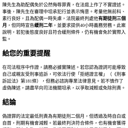
陳先生為助配偶免於公然侮辱罪責，在法庭上作了不實證述。
事後，陳先生在審理中坦承犯行並表示悔意。考量他無前科、
素行良好，且為配偶一時失慮，法院最終判處他
有期徒刑三個
月
，但同時宣告
緩刑二年
，並要求提供40小時義務勞務。此案
說明，若犯後態度良好且符合緩刑條件，仍有機會免於實際入
監。
給您的重要提醒
在司法程序中作證，請務必據實陳述。若您認為證詞可能導致
自己或親友受刑事追訴，可依法行使「拒絕證言權」（《刑事
訴訟法》第181條），但務必諮詢專業法律意見。若不慎作了
虛偽陳述，請盡早向司法機關坦承，以爭取減輕或免除刑責。
結論
偽證罪的法定最低刑責為有期徒刑二個月，但透過及時自白或
自首，刑期有機會減輕。若最終判決符合條件，也有機會獲得