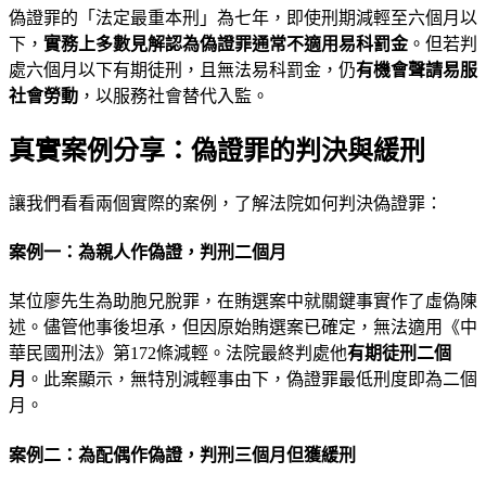
偽證罪的「法定最重本刑」為七年，即使刑期減輕至六個月以
下，
實務上多數見解認為偽證罪通常不適用易科罰金
。但若判
處六個月以下有期徒刑，且無法易科罰金，仍
有機會聲請易服
社會勞動
，以服務社會替代入監。
真實案例分享：偽證罪的判決與緩刑
讓我們看看兩個實際的案例，了解法院如何判決偽證罪：
案例一：為親人作偽證，判刑二個月
某位廖先生為助胞兄脫罪，在賄選案中就關鍵事實作了虛偽陳
述。儘管他事後坦承，但因原始賄選案已確定，無法適用《中
華民國刑法》第172條減輕。法院最終判處他
有期徒刑二個
月
。此案顯示，無特別減輕事由下，偽證罪最低刑度即為二個
月。
案例二：為配偶作偽證，判刑三個月但獲緩刑