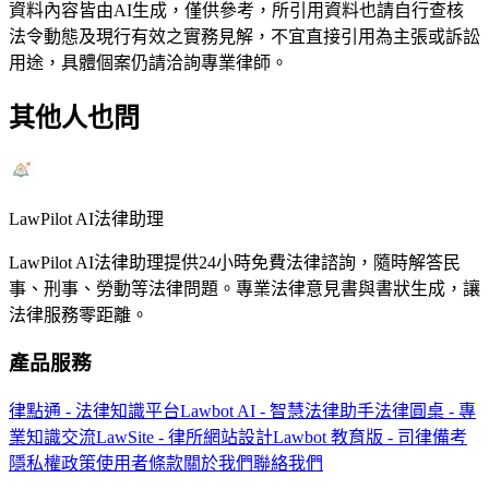
資料內容皆由AI生成，僅供參考，所引用資料也請自行查核
法令動態及現行有效之實務見解，不宜直接引用為主張或訴訟
用途，具體個案仍請洽詢專業律師。
其他人也問
LawPilot AI法律助理
LawPilot AI法律助理提供24小時免費法律諮詢，隨時解答民
事、刑事、勞動等法律問題。專業法律意見書與書狀生成，讓
法律服務零距離。
產品服務
律點通 - 法律知識平台
Lawbot AI - 智慧法律助手
法律圓桌 - 專
業知識交流
LawSite - 律所網站設計
Lawbot 教育版 - 司律備考
隱私權政策
使用者條款
關於我們
聯絡我們