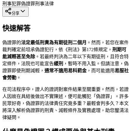
刑事犯罪
偽證罪
刑事法律
分享
快速解答
偽證罪的
法定最低刑責為有期徒刑二個月
。然而，若您在案件
裁判確定前坦承偽證犯行，依《刑法》第172條規定，
刑期可
能減輕甚至免除
。若最終判決為二年以下有期徒刑，且符合特
定條件，法院也可能宣告
緩刑
，暫時不用入監。但請注意，偽
證罪即使刑期減輕，
通常不適用易科罰金
，而可能適用
易服社
會勞動
。
在司法程序中，證人的證詞對案件結果至關重要。然而，若證
人因故在具結後做出不實陳述，便可能觸犯「偽證罪」。許多
民眾好奇，偽證罪的法律責任究竟多重？最輕會判多久？本文
將深入解析偽證罪的刑責、減輕條件及實務處理，助您釐清法
律疑問。