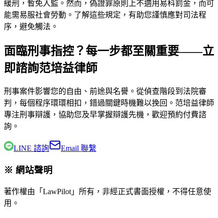
緩刑，暫免入監。然而，偽證罪原則上不適用易科罰金，而可
能需易服社會勞動。了解這些規定，有助您謹慎應對司法程
序，避免觸法。
面臨刑事指控？每一步都至關重要——立
即諮詢范培益律師
刑事案件影響您的自由、前途與名譽。從偵查階段到法院審
判，每個程序環環相扣，錯過關鍵時機難以挽回。
范培益律師
專注刑事辯護，協助您及早掌握辯護先機，歡迎預約付費諮
詢。
LINE 諮詢
Email 聯繫
※ 網站聲明
著作權由「LawPilot」所有，非經正式書面授權，不得任意使
用。