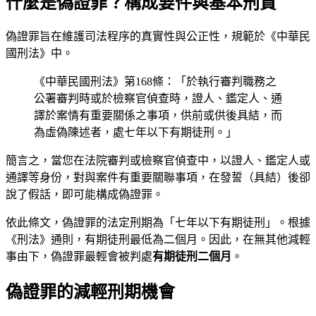
什麼是偽證罪？構成要件與基本刑責
偽證罪旨在維護司法程序的真實性與公正性，規範於《中華民
國刑法》中。
《中華民國刑法》第168條：「於執行審判職務之
公署審判時或於檢察官偵查時，證人、鑑定人、通
譯於案情有重要關係之事項，供前或供後具結，而
為虛偽陳述者，處七年以下有期徒刑。」
簡言之，當您在法院審判或檢察官偵查中，以證人、鑑定人或
通譯等身份，對與案件有重要關聯事項，在發誓（具結）後卻
說了假話，即可能構成偽證罪。
依此條文，偽證罪的法定刑期為「七年以下有期徒刑」。根據
《刑法》通則，有期徒刑最低為二個月。因此，在無其他減輕
事由下，偽證罪最輕會被判處
有期徒刑二個月
。
偽證罪的減輕刑期機會