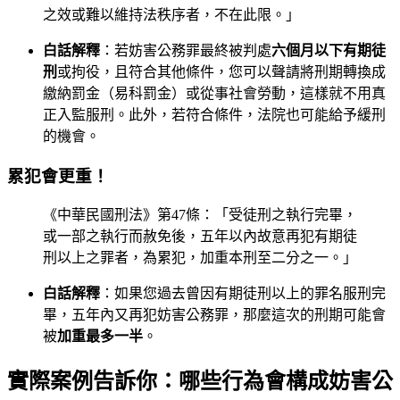
之效或難以維持法秩序者，不在此限。」
白話解釋
：若妨害公務罪最終被判處
六個月以下有期徒
刑
或拘役，且符合其他條件，您可以聲請將刑期轉換成
繳納罰金（易科罰金）或從事社會勞動，這樣就不用真
正入監服刑。此外，若符合條件，法院也可能給予緩刑
的機會。
累犯會更重！
《中華民國刑法》第47條：「受徒刑之執行完畢，
或一部之執行而赦免後，五年以內故意再犯有期徒
刑以上之罪者，為累犯，加重本刑至二分之一。」
白話解釋
：如果您過去曾因有期徒刑以上的罪名服刑完
畢，五年內又再犯妨害公務罪，那麼這次的刑期可能會
被
加重最多一半
。
實際案例告訴你：哪些行為會構成妨害公