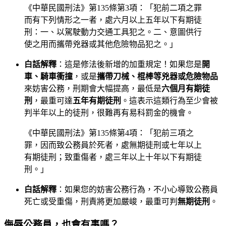
《中華民國刑法》第135條第3項：「犯前二項之罪
而有下列情形之一者，處六月以上五年以下有期徒
刑：一、以駕駛動力交通工具犯之。二、意圖供行
使之用而攜帶兇器或其他危險物品犯之。」
白話解釋
：這是修法後新增的加重規定！如果您是
開
車、騎車衝撞
，或是
攜帶刀械、棍棒等兇器或危險物品
來妨害公務，刑期會大幅提高，最低是
六個月有期徒
刑
，最重可達
五年有期徒刑
。這表示這類行為至少會被
判半年以上的徒刑，很難再有易科罰金的機會。
《中華民國刑法》第135條第4項：「犯前三項之
罪，因而致公務員於死者，處無期徒刑或七年以上
有期徒刑；致重傷者，處三年以上十年以下有期徒
刑。」
白話解釋
：如果您的妨害公務行為，不小心導致公務員
死亡或受重傷，刑責將更加嚴峻，最重可判
無期徒刑
。
侮辱公務員，也會有事嗎？