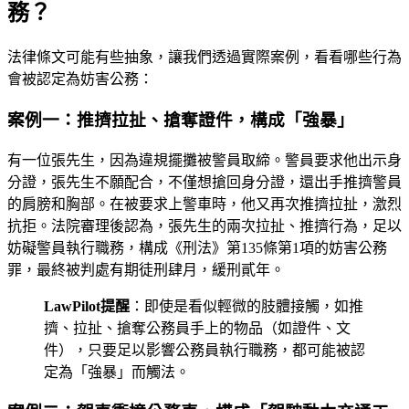
務？
法律條文可能有些抽象，讓我們透過實際案例，看看哪些行為
會被認定為妨害公務：
案例一：推擠拉扯、搶奪證件，構成「強暴」
有一位張先生，因為違規擺攤被警員取締。警員要求他出示身
分證，張先生不願配合，不僅想搶回身分證，還出手推擠警員
的肩膀和胸部。在被要求上警車時，他又再次推擠拉扯，激烈
抗拒。法院審理後認為，張先生的兩次拉扯、推擠行為，足以
妨礙警員執行職務，構成《刑法》第135條第1項的妨害公務
罪，最終被判處有期徒刑肆月，緩刑貳年。
LawPilot提醒
：即使是看似輕微的肢體接觸，如推
擠、拉扯、搶奪公務員手上的物品（如證件、文
件），只要足以影響公務員執行職務，都可能被認
定為「強暴」而觸法。