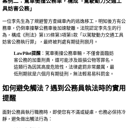
案例二：駕車衝撞公務車，構成「駕駛動力交通工
具妨害公務」
一位李先生為了規避警方查緝車內的逃逸移工，明知後方有公
務車，仍倒車撞擊公務車後加速駛離。法院認定李先生的行
為，構成《刑法》第135條第3項第1款「以駕駛動力交通工具
妨害公務執行罪」，最終被判處有期徒刑捌月。
LawPilot提醒
：駕車衝撞公務車輛，不僅會面臨妨
害公務的加重刑責，還可能涉及毀損公物等罪名。
這類行為因其高度危險性，法律處罰非常嚴厲，最
低刑期就是六個月有期徒刑，無法輕易易科罰金。
如何避免觸法？遇到公務員執法時的實用
提醒
面對公務員執行職務時，即使您有不滿或疑慮，也務必保持冷
靜，避免做出觸法行為：