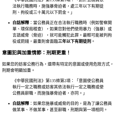
法執行職務時，施強暴脅迫者，處三年以下有期徒
刑、拘役或三十萬元以下罰金。」
白話解釋
：當公務員正在合法執行職務時（例如警察開
單、環保局稽查），如果您對他們使用暴力（強暴）或
言語威脅（脅迫），就可能觸犯此罪。最輕可能被判拘
役或罰錢，最重則會面臨
三年以下有期徒刑
。
意圖犯與加重情節：刑期更重！
如果您的妨害公務行為，還帶有特定的意圖或使用危險方式，
刑期會明顯加重。
《中華民國刑法》第135條第2項：「意圖使公務員
執行一定之職務或妨害其依法執行一定之職務或使
公務員辭職，而施強暴脅迫者，亦同。」
白話解釋
：如果您施暴或威脅的目的，是為了讓公務員
做某事、不做某事，甚至辭職，刑期與第一項相同。