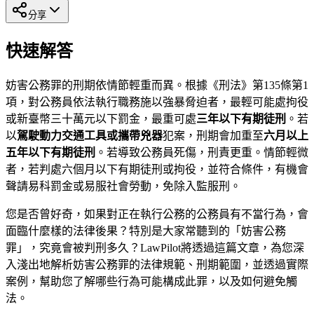
分享
快速解答
妨害公務罪的刑期依情節輕重而異。根據《刑法》第135條第1
項，對公務員依法執行職務施以強暴脅迫者，最輕可能處拘役
或新臺幣三十萬元以下罰金，最重可處
三年以下有期徒刑
。若
以
駕駛動力交通工具或攜帶兇器
犯案，刑期會加重至
六月以上
五年以下有期徒刑
。若導致公務員死傷，刑責更重。情節輕微
者，若判處六個月以下有期徒刑或拘役，並符合條件，有機會
聲請易科罰金或易服社會勞動，免除入監服刑。
您是否曾好奇，如果對正在執行公務的公務員有不當行為，會
面臨什麼樣的法律後果？特別是大家常聽到的「妨害公務
罪」，究竟會被判刑多久？LawPilot將透過這篇文章，為您深
入淺出地解析妨害公務罪的法律規範、刑期範圍，並透過實際
案例，幫助您了解哪些行為可能構成此罪，以及如何避免觸
法。