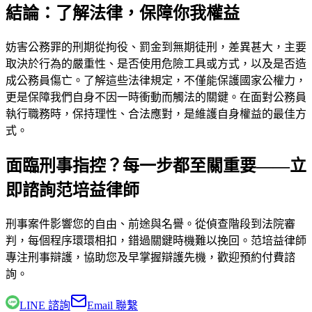
結論：了解法律，保障你我權益
妨害公務罪的刑期從拘役、罰金到無期徒刑，差異甚大，主要
取決於行為的嚴重性、是否使用危險工具或方式，以及是否造
成公務員傷亡。了解這些法律規定，不僅能保護國家公權力，
更是保障我們自身不因一時衝動而觸法的關鍵。在面對公務員
執行職務時，保持理性、合法應對，是維護自身權益的最佳方
式。
面臨刑事指控？每一步都至關重要——立
即諮詢范培益律師
刑事案件影響您的自由、前途與名譽。從偵查階段到法院審
判，每個程序環環相扣，錯過關鍵時機難以挽回。
范培益律師
專注刑事辯護，協助您及早掌握辯護先機，歡迎預約付費諮
詢。
LINE 諮詢
Email 聯繫