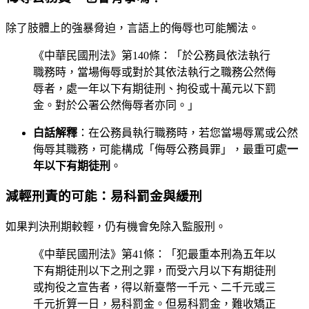
除了肢體上的強暴脅迫，言語上的侮辱也可能觸法。
《中華民國刑法》第140條：「於公務員依法執行
職務時，當場侮辱或對於其依法執行之職務公然侮
辱者，處一年以下有期徒刑、拘役或十萬元以下罰
金。對於公署公然侮辱者亦同。」
白話解釋
：在公務員執行職務時，若您當場辱罵或公然
侮辱其職務，可能構成「侮辱公務員罪」，最重可處
一
年以下有期徒刑
。
減輕刑責的可能：易科罰金與緩刑
如果判決刑期較輕，仍有機會免除入監服刑。
《中華民國刑法》第41條：「犯最重本刑為五年以
下有期徒刑以下之刑之罪，而受六月以下有期徒刑
或拘役之宣告者，得以新臺幣一千元、二千元或三
千元折算一日，易科罰金。但易科罰金，難收矯正