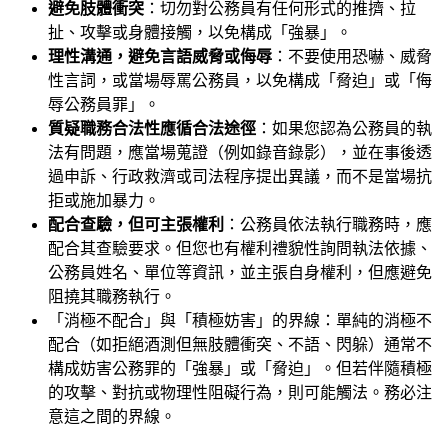
避免肢體衝突
：切勿對公務員有任何形式的推擠、拉
扯、攻擊或身體接觸，以免構成「強暴」。
理性溝通，避免言語威脅或侮辱
：不要使用恐嚇、威脅
性言詞，或當場辱罵公務員，以免構成「脅迫」或「侮
辱公務員罪」。
質疑職務合法性應循合法途徑
：如果您認為公務員的執
法有問題，應當場蒐證（例如錄音錄影），並在事後透
過申訴、行政救濟或司法程序提出異議，而不是當場抗
拒或施加暴力。
配合查驗，但可主張權利
：公務員依法執行職務時，應
配合其查驗要求。但您也有權利禮貌性詢問執法依據、
公務員姓名、單位等資訊，並主張自身權利，但應避免
阻撓其職務執行。
「消極不配合」與「積極妨害」的界線：單純的消極不
配合（如拒絕酒測但無肢體衝突、不語、閃躲）通常不
構成妨害公務罪的「強暴」或「脅迫」。但若伴隨積極
的攻擊、對抗或物理性阻礙行為，則可能觸法。務必注
意這之間的界線。