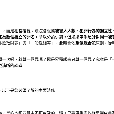
」，而是相當複雜。法院會根據
被害人人數、犯罪行為的獨立性
定為
數個獨立的罪名
，予以分論併罰。但如果車手是針對
同一被
詐欺取財罪」與「一般洗錢罪」，此時會依
想像競合犯
原則，從
次錢，就算一個罪嗎？還是累積起來只算一個罪？究竟是「一罪一
更清晰的認識。
，以下是您必須了解的主要法條：
為，是詐欺犯罪鏈中不可或缺的一環。只要車手與詐欺集團成員