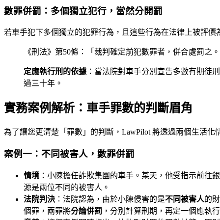
數罪併罰：多個獨立犯行，當然分開罰
若車手犯下多個獨立的犯罪行為，且這些行為在法律上被評價
《刑法》第50條：「裁判確定前犯數罪者，併合處罰之
定應執行刑的依據
：當法院對車手分別宣告多數有期徒刑
過三十年。
實務案例解析：車手罪數的判斷眉角
為了讓您更清楚「罪數」的判斷，LawPilot 將透過兩個生活
案例一：不同被害人，數罪併罰
情境
：小陳擔任詐欺集團的車手。某天，他受指示前往銀
源是兩位不同的被害人。
法院判決
：法院認為，由於小陳侵害的是
不同被害人
的財
個罪，兩罪將
分論併罰
，分別計算刑期，再定一個應執行