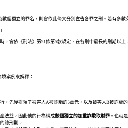
為數個獨立的罪名，則會依此條文分別宣告各罪之刑。若有多數
。」
時，會依《刑法》第51條第5款規定，在各刑中最長的刑期以
化情境案例來解釋：
行，先後提領了被害人A被詐騙的5萬元，以及被害人B被詐騙的
產法益，因此他的行為構成
數個獨立的加重詐欺取財罪
。也就是
的總刑期。