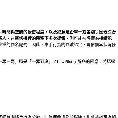
、時間與空間的緊密程度，以及犯意是否單一或各別
等因素綜合
害人
，在
密切接近的時空下多次提領
，則可能被評價為
接續犯
較重的罪名處罰。因此，車手行為的罪數認定，需依個案狀況仔
罰」還是「一罪到底」？LawPilot 了解您的困惑，將透過
有犯意聯絡及行為分擔，即便僅參與部分環節，也會被認定為加