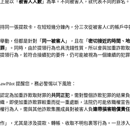
上是以「
被害人人數
」為準。不同被害人，就代表不同的罪名。
持同一張提款卡，在短短幾分鐘內，分三次從被害人C的帳戶中提
舉動，但都是針對「
同一被害人
」，且在「
密切接近的時間、地
罪
」。同時，由於提領行為也具洗錢性質，所以會與加重詐欺取
提領行為，若符合接續犯的要件，仍可能被視為一個連續的犯罪
Pilot 提醒您，務必警惕以下風險：
認定為加重詐欺取財罪的
共同正犯
，需對整個詐欺犯罪的結果負
織，即使加重詐欺罪較重而從一重處斷，法院仍可能依職權宣告
權行為人，需與其他詐欺集團成員對被害人負
連帶損害賠償責任
作」，尤其是涉及提款、轉帳、收取不明包裹等行為。一旦涉入