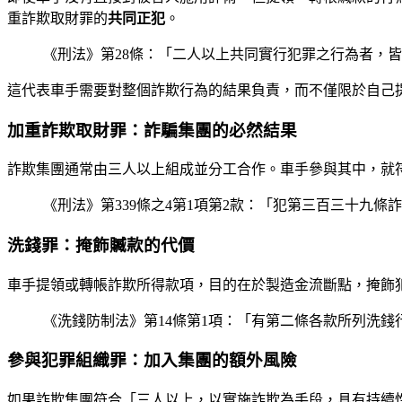
重詐欺取財罪的
共同正犯
。
《刑法》第28條：「二人以上共同實行犯罪之行為者，
這代表車手需要對整個詐欺行為的結果負責，而不僅限於自己
加重詐欺取財罪：詐騙集團的必然結果
詐欺集團通常由三人以上組成並分工合作。車手參與其中，就
《刑法》第339條之4第1項第2款：「犯第三百三十
洗錢罪：掩飾贓款的代價
車手提領或轉帳詐欺所得款項，目的在於製造金流斷點，掩飾
《洗錢防制法》第14條第1項：「有第二條各款所列洗
參與犯罪組織罪：加入集團的額外風險
如果詐欺集團符合「三人以上，以實施詐欺為手段，具有持續