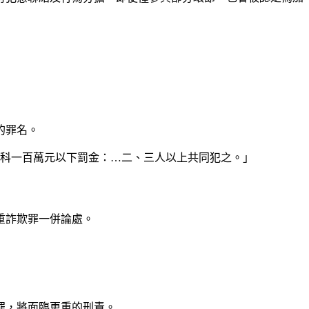
的罪名。
併科一百萬元以下罰金：…二、三人以上共同犯之。」
重詐欺罪一併論處。
」
罪，將面臨更重的刑責。