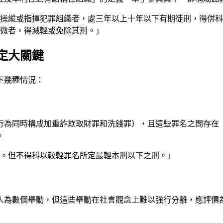
、操縱或指揮犯罪組織者，處三年以上十年以下有期徒刑，得併
微者，得減輕或免除其刑。」
定大關鍵
下幾種情況：
行為同時構成加重詐欺取財罪和洗錢罪），且這些罪名之間存在
。
斷。但不得科以較輕罪名所定最輕本刑以下之刑。」
人為數個舉動，但這些舉動在社會觀念上難以強行分離，應評價