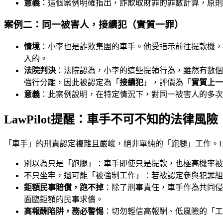
意義
：這個案例明確指出，詐欺取財罪的罪數計算，原則
案例二：同一被害人，接續犯（實質一罪）
情境
：小李也是詐欺集團的車手。他受指示前往提款機，
入的。
法院判決
：法院認為，小李的這些提領行為，雖然有數個
強行分離，因此被認定為「
接續犯
」，評價為「
實質上一
意義
：此案例說明，在特定情況下，對同一被害人的多次
LawPilot提醒：車手不可不知的法律風險
「車手」的刑責認定複雜且嚴峻，絕非單純的「跑腿」工作。Law
別以為只是「跑腿」：車手即使只是提款，也極高機率被
不只坐牢，還可能「被強制工作」：若被認定參與犯罪組
鉅額民事賠償，跑不掉
：除了刑事責任，車手作為共同侵
面臨鉅額的民事求償。
高報酬陷阱，務必警惕
：切勿輕信高報酬、低風險的「工