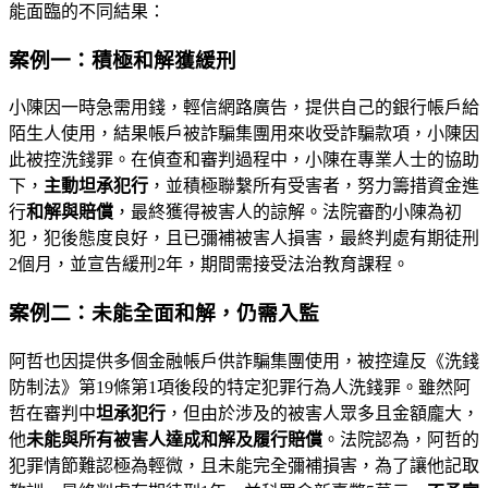
能面臨的不同結果：
案例一：積極和解獲緩刑
小陳因一時急需用錢，輕信網路廣告，提供自己的銀行帳戶給
陌生人使用，結果帳戶被詐騙集團用來收受詐騙款項，小陳因
此被控洗錢罪。在偵查和審判過程中，小陳在專業人士的協助
下，
主動坦承犯行
，並積極聯繫所有受害者，努力籌措資金進
行
和解與賠償
，最終獲得被害人的諒解。法院審酌小陳為初
犯，犯後態度良好，且已彌補被害人損害，最終判處有期徒刑
2個月，並宣告緩刑2年，期間需接受法治教育課程。
案例二：未能全面和解，仍需入監
阿哲也因提供多個金融帳戶供詐騙集團使用，被控違反《洗錢
防制法》第19條第1項後段的特定犯罪行為人洗錢罪。雖然阿
哲在審判中
坦承犯行
，但由於涉及的被害人眾多且金額龐大，
他
未能與所有被害人達成和解及履行賠償
。法院認為，阿哲的
犯罪情節難認極為輕微，且未能完全彌補損害，為了讓他記取