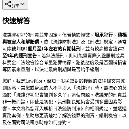
分享
快速解答
洗錢罪初犯的刑責並非固定，但若情節輕微、
坦承犯行
、
積極
與被害人和解賠償
，依《洗錢防制法》及《刑法》規定，通常
可能被判處
2個月至1年左右的有期徒刑
，並有較高機會獲得
2
至5年的緩刑宣告
。若無法緩刑，則可能需實際入監服刑或易
科罰金。法院會綜合考量犯罪情節、犯後態度及是否彌補損害
等因素來量刑，以決定最終刑期與是否給予緩刑。
您好，我是LawPilot，深知一般民眾對於複雜的法律條文常感
到困惑。當您或身邊的人不幸涉入「洗錢罪」時，最擔心的莫
過於「洗錢罪初犯會被判多久？」這個問題。洗錢罪的刑責並
非一概而論，即使是初犯，其刑期長短仍會受到多重因素影
響。本文將為您深入解析《洗錢防制法》的相關規定，並透過
實務案例，幫助您更清楚地了解洗錢罪的刑責、緩刑機會，以
及在面對司法程序時應如何應對。