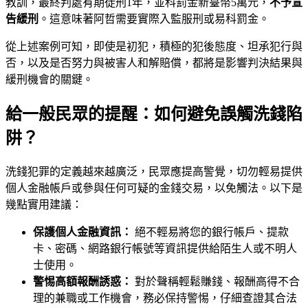
教訓，最終判處有期徒刑1年，並科罰金新臺幣5萬元，
不予宣
告緩刑
。這意味著阿哲需要實際入監服刑或易科罰金。
從上述案例可知，即使是初犯，積極的犯後態度、坦承犯行與
否，以及是否努力與被害人和解賠償，都將是影響判決結果與
緩刑機會的關鍵。
給一般民眾的提醒：如何避免誤觸洗錢陷
阱？
洗錢犯罪的定義越來越廣泛，民眾應提高警覺，切勿輕易提供
個人金融帳戶或參與任何可疑的金錢交易，以免觸法。以下是
幾點實用建議：
保護個人金融資訊：
絕不輕易將您的銀行帳戶、提款
卡、密碼、網路銀行帳號等資訊提供給陌生人或不明人
士使用。
警惕高額報酬誘惑：
對於聲稱輕鬆賺錢、報酬高得不合
理的兼職或工作機會，務必保持警惕，仔細查證其合法