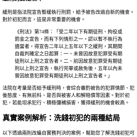
緩刑是指法院宣告暫緩執行刑罰，給予被告改過自新的機會。
對於初犯而言，這是非常重要的機會。
《刑法》第74條：「受二年以下有期徒刑、拘役或
罰金之宣告，而有下列情形之一，認以暫不執行為
適當者，得宣告二年以上五年以下之緩刑，其期間
自裁判確定之日起算：一、未曾因故意犯罪受有期
徒刑以上刑之宣告者。二、前因故意犯罪受有期徒
刑以上刑之宣告，執行完畢或赦免後，五年以內未
曾因故意犯罪受有期徒刑以上刑之宣告者。」
法院在考量是否給予緩刑時，會綜合審酌被告的犯罪情節、犯
後態度、有無前科、是否與被害人和解賠償等因素。對於初
犯，若能坦承犯行、積極彌補損害，獲得緩刑的機會較高。
真實案例解析：洗錢初犯的兩種結局
以下透過兩則改編自實務判決的案例，幫助您了解洗錢初犯可