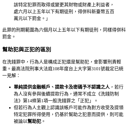
該特定犯罪而取得或變更其財物或財產上利益者，
處六月以上五年以下有期徒刑，得併科新臺幣五百
萬元以下罰金。」
此罪的刑期範圍為六個月以上五年以下有期徒刑，同樣得併科
罰金。
幫助犯與正犯的區別
在洗錢罪中，行為人是構成正犯還是幫助犯，會影響刑責輕
重。最高法院刑事大法庭108年度台上大字第3101號裁定已統
一見解：
單純提供金融帳戶、提款卡及密碼予不認識之人
，若行
為人沒有參與後續提款行為，通常不成立《洗錢防制
法》第14條第1項一般洗錢罪之「正犯」。
但若行為人主觀上認識該帳戶可能作為對方收受及提領
特定犯罪所得使用，仍基於幫助之犯意而提供，則可能
被論以
幫助犯
。