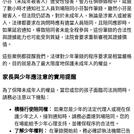
小芬（未成年被害人）遭受性侵害，警方在偵辦過程中，延遲
了數小時才通知社工人員到場陪同小芬製作筆錄。雖然小芬是
被害人，但法院仍認為，對於未成年人，無論是涉案人或被害
人，法律都要求在詢問時應有適當人員陪同，且陪同應即時。
如果延宕通知，導致陪同者未能全程參與，這份筆錄的合法性
與證據能力也可能受到質疑，法院會要求重新審視其證據價
值。
這些案例都提醒我們，法律對少年筆錄的程序要求是相當嚴格
的，目的就是為了最大限度地保護未成年人的權益。
家長與少年應注意的實用提醒
為了保障未成年人的權益，當您或您的孩子面臨司法詢問時，
請務必注意以下幾點：
積極行使陪同權：
如果您是少年的法定代理人或現在保
護少年之人，接到通知時，請務必盡速到場陪同。您的
在場能給予少年心理支持，並確保程序的合法性。
了解少年權利：
在筆錄開始前，務必確認執法機關已告