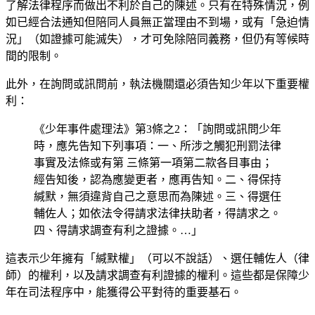
了解法律程序而做出不利於自己的陳述。只有在特殊情況，例
如已經合法通知但陪同人員無正當理由不到場，或有「急迫情
況」（如證據可能滅失），才可免除陪同義務，但仍有等候時
間的限制。
此外，在詢問或訊問前，執法機關還必須告知少年以下重要權
利：
《少年事件處理法》第3條之2：「詢問或訊問少年
時，應先告知下列事項：一、所涉之觸犯刑罰法律
事實及法條或有第 三條第一項第二款各目事由；
經告知後，認為應變更者，應再告知。二、得保持
緘默，無須違背自己之意思而為陳述。三、得選任
輔佐人；如依法令得請求法律扶助者，得請求之。
四、得請求調查有利之證據。…」
這表示少年擁有「緘默權」（可以不說話）、選任輔佐人（律
師）的權利，以及請求調查有利證據的權利。這些都是保障少
年在司法程序中，能獲得公平對待的重要基石。