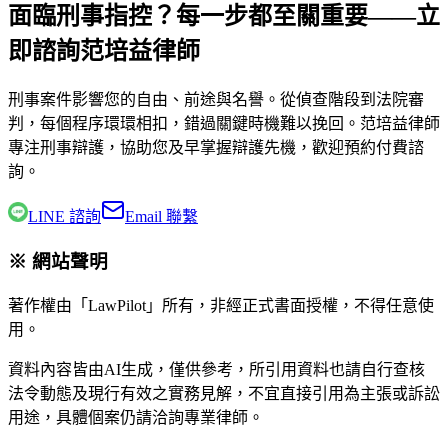
面臨刑事指控？每一步都至關重要——立
即諮詢范培益律師
刑事案件影響您的自由、前途與名譽。從偵查階段到法院審
判，每個程序環環相扣，錯過關鍵時機難以挽回。
范培益律師
專注刑事辯護，協助您及早掌握辯護先機，歡迎預約付費諮
詢。
LINE 諮詢
Email 聯繫
※ 網站聲明
著作權由「LawPilot」所有，非經正式書面授權，不得任意使
用。
資料內容皆由AI生成，僅供參考，所引用資料也請自行查核
法令動態及現行有效之實務見解，不宜直接引用為主張或訴訟
用途，具體個案仍請洽詢專業律師。