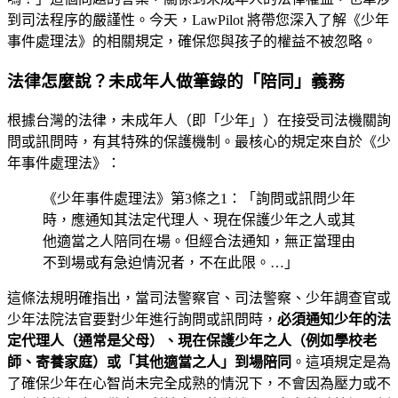
到司法程序的嚴謹性。今天，LawPilot 將帶您深入了解《少年
事件處理法》的相關規定，確保您與孩子的權益不被忽略。
法律怎麼說？未成年人做筆錄的「陪同」義務
根據台灣的法律，未成年人（即「少年」）在接受司法機關詢
問或訊問時，有其特殊的保護機制。最核心的規定來自於《少
年事件處理法》：
《少年事件處理法》第3條之1：「詢問或訊問少年
時，應通知其法定代理人、現在保護少年之人或其
他適當之人陪同在場。但經合法通知，無正當理由
不到場或有急迫情況者，不在此限。…」
這條法規明確指出，當司法警察官、司法警察、少年調查官或
少年法院法官要對少年進行詢問或訊問時，
必須通知少年的法
定代理人（通常是父母）、現在保護少年之人（例如學校老
師、寄養家庭）或「其他適當之人」到場陪同
。這項規定是為
了確保少年在心智尚未完全成熟的情況下，不會因為壓力或不