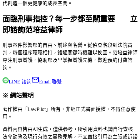
代創造一個更健康的成長空間。
面臨刑事指控？每一步都至關重要——立
即諮詢范培益律師
刑事案件影響您的自由、前途與名譽。從偵查階段到法院審
判，每個程序環環相扣，錯過關鍵時機難以挽回。
范培益律師
專注刑事辯護，協助您及早掌握辯護先機，歡迎預約付費諮
詢。
LINE 諮詢
Email 聯繫
※ 網站聲明
著作權由「LawPilot」所有，非經正式書面授權，不得任意使
用。
資料內容皆由AI生成，僅供參考，所引用資料也請自行查核
法令動態及現行有效之實務見解，不宜直接引用為主張或訴訟