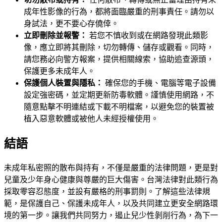
成年性影像的行為，都將面臨嚴重的刑事責任。請勿以
身試法，更不要心存僥倖。
立即刪除並報警：
若您不慎收到或在網路發現此類影
像，應立即將其刪除，切勿轉傳、儲存或觀看。同時，
請您務必向警方報案，提供相關線索，協助追查源頭，
保護更多未成年人。
保護個人裝置與隱私：
確保您的手機、電腦等電子設備
設定強密碼，並定期更新防毒軟體。謹慎使用網路，不
隨意點擊不明連結或下載不明檔案，以避免您的裝置被
植入惡意軟體或被他人未經授權使用。
結語
未成年私密照的散布與持有，不僅是嚴重的法律問題，更是對
兒童及少年身心健康與尊嚴的巨大傷害。台灣法律對此類行為
採取零容忍態度，並設有嚴格的刑事罰則。了解這些法律規
範，是保護自己、保護未成年人，以及共同建立更安全網路環
境的第一步。讓我們共同努力，遏止兒少性剝削行為，為下一