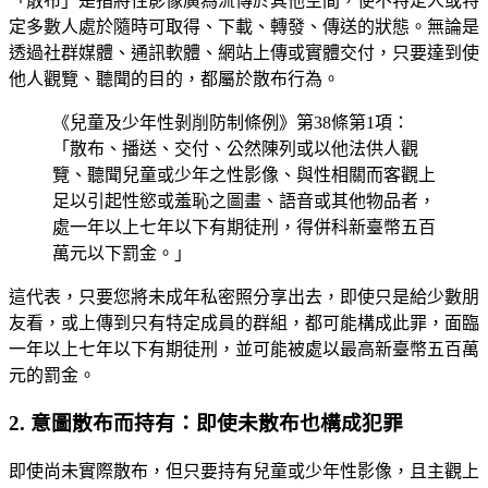
「散布」是指將性影像廣為流傳於其他空間，使不特定人或特
定多數人處於隨時可取得、下載、轉發、傳送的狀態。無論是
透過社群媒體、通訊軟體、網站上傳或實體交付，只要達到使
他人觀覽、聽聞的目的，都屬於散布行為。
《兒童及少年性剝削防制條例》第38條第1項：
「散布、播送、交付、公然陳列或以他法供人觀
覽、聽聞兒童或少年之性影像、與性相關而客觀上
足以引起性慾或羞恥之圖畫、語音或其他物品者，
處一年以上七年以下有期徒刑，得併科新臺幣五百
萬元以下罰金。」
這代表，只要您將未成年私密照分享出去，即使只是給少數朋
友看，或上傳到只有特定成員的群組，都可能構成此罪，面臨
一年以上七年以下有期徒刑，並可能被處以最高新臺幣五百萬
元的罰金。
2. 意圖散布而持有：即使未散布也構成犯罪
即使尚未實際散布，但只要持有兒童或少年性影像，且主觀上