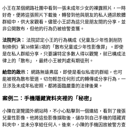
小王在某個網路社團中看到一張未成年少女的裸露照片，一時
好奇，便將這張照片下載後，轉發到他與朋友的私人通訊軟體
群組中，供大家觀看。儘管小王認為這只是朋友間的分享，並
非公開散布，但他的行為仍被檢警查獲。
法院判決：
法院認定小王的行為構成《兒童及少年性剝削防
制條例》第38條第1項的「散布兒童或少年性影像罪」。即使
是在私人群組分享，只要讓特定多數人得以觀覽，就已構成法
律上的「散布」，最終小王被判處有期徒刑。
給您的啟示：
網路無遠弗屆，即使是看似私密的群組，也可
能被視為散布管道。切勿輕忽任何形式的轉傳或分享行為，一
旦涉及未成年私密照，都將面臨嚴重的法律後果。
案例二：手機隱藏資料夾裡的「秘密」
小陳在瀏覽國外網站時，不小心點擊到一個連結，看到了幾張
兒童性影像。他將這些影像擷取後，儲存到自己手機的隱藏資
料夾中，並未分享給任何人。後來，小陳的手機因故被警方查