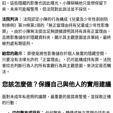
扣，這些隱藏的影像也因此曝光。小陳辯稱他只是想保留下
來，未來可能報警用，但法院對此說法並不採信。
法院判決：
法院認定小陳的行為構成《兒童及少年性剝削防
制條例》第39條第2項的「無正當理由持有兒童或少年性影像
罪」。由於小陳無法提出足夠證據證明其持有具有正當理由，
且將影像儲存於隱藏資料夾，顯示其主觀意圖並非單純，最終
被判處有期徒刑。
給您的啟示：
即使是將性影像儲存於個人裝置的隱藏空間，
只要沒有法律允許的「正當理由」，仍可能構成持有罪。法院
會綜合判斷行為人的所有客觀行為與主觀意圖，來決定是否觸
法。
您該怎麼做？保護自己與他人的實用建議
面對未成年私密照的議題，最重要的是提高警覺，並採取正確
的行動：
切勿散布或持有：
任何散布、轉傳或無正當理由持有未