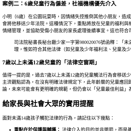
案例二：6歲兒童行為偏差，社福機構優先介入
小明（6歲）在公園玩耍時，因情緒失控推倒其他小朋友，造
會將他移送少年法院。這種情況下，重點將放在兒童的福利與
情緒管理，並協助受傷小朋友的家長處理後續事宜。這也符合
司法院秘書長秘台廳少家一字第980020076號函釋
理，惟如符合其他法律（如兒童及少年福利法、兒童及少
7歲以上未滿12歲兒童的「法律空窗期」
值得一提的是，過去7歲以上未滿12歲的兒童觸法行為會移送少
主流觀點認為，在沒有明確法律規定下，此年齡層的兒童應回
論，未來可能會有更明確的規範，但仍會以「兒童最佳利益」
給家長與社會大眾的實用提醒
面對未滿14歲孩子觸犯法律的行為，請記住以下幾點：
重點在於保護與輔導：
法律介入的目的並非懲罰，而是