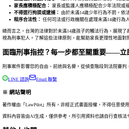
家長應積極配合：
家長或監護人應積極配合少年法院或
不得逕行拘提或逮捕：
由於未滿14歲少年行為不罰，依
程序合法性：
任何司法或行政機關在處理未滿14歲行為
總而言之，台灣的法律對於未滿14歲孩子的觸法行為，展現了高
視為刑事犯人。了解這些法律原則，能幫助家長更理性地面對
面臨刑事指控？每一步都至關重要——立
刑事案件影響您的自由、前途與名譽。從偵查階段到法院審判
LINE 諮詢
Email 聯繫
※ 網站聲明
著作權由「LawPilot」所有，非經正式書面授權，不得任意使
資料內容皆由AI生成，僅供參考，所引用資料也請自行查核