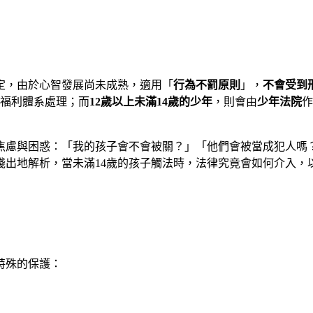
定，由於心智發展尚未成熟，適用「
行為不罰原則
」，
不會受到
由福利體系處理；而
12歲以上未滿14歲的少年
，則會由
少年法院
作
到焦慮與困惑：「我的孩子會不會被關？」「他們會被當成犯人嗎
淺出地解析，當未滿14歲的孩子觸法時，法律究竟會如何介入，
特殊的保護：
」