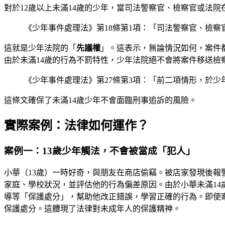
對於12歲以上未滿14歲的少年，當司法警察官、檢察官或法
《少年事件處理法》第18條第1項：「司法警察官、檢
這就是少年法院的「
先議權
」。這表示，無論情況如何，案件
由於未滿14歲的行為不罰特性，少年法院絕不會將案件移送檢
《少年事件處理法》第27條第3項：「前二項情形，於
這條文確保了未滿14歲少年不會面臨刑事追訴的風險。
實際案例：法律如何運作？
案例一：13歲少年觸法，不會被當成「犯人」
小華（13歲）一時好奇，與朋友在商店偷竊。被店家發現後報
家庭、學校狀況，並評估他的行為偏差原因。由於小華未滿1
導等「保護處分」，幫助他改正錯誤，學習正確的行為。即使
保護處分。這體現了法律對未成年人的保護精神。