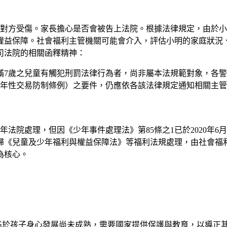
成對方受傷。家長擔心是否會被告上法院。根據法律規定，由於小
權益保障。社會福利主管機關可能會介入，評估小明的家庭狀況
司法院的相關函釋精神：
：「未滿7歲之兒童有觸犯刑罰法律行為者，尚非屬本法規範對象，
年性交易防制條例）之要件，仍應依各該法律規定通知相關主管
年法院處理，但因《少年事件處理法》第85條之1已於2020年6
歸《兒童及少年福利與權益保障法》等福利法規處理，由社會福
為核心。
基於孩子身心發展尚未成熟，需要國家提供保護與教育，以導正