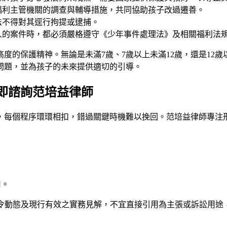
福利主管機關的調查與輔導措施，共同協助孩子改過遷善。
法不得對其逕行拘提或逮捕。
人的案件時，都必須嚴格遵守《少年事件處理法》及相關福利法
度的保護精神。無論是未滿7歲、7歲以上未滿12歲，還是12
問題，並為孩子的未來提供適切的引導。
即諮詢范培益律師
，每個程序環環相扣，錯過關鍵時機難以挽回。
范培益律師
專注
用。
法令動態及現行有效之實務見解，不宜直接引用為主張或訴訟用途