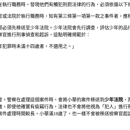
院在執行職務時，發現他們有觸犯刑罰法律的行為，必須依循以下
察官或法院於執行職務時，知有第三條第一項第一款之事件者，應
都必須先移送至少年法院。少年法院會先行調查，評估少年的品
察官進行刑事偵查和起訴，這點明確規範於：
少年犯罪時未滿十四歲者，不適用之。」
警。警察在處理這個案件時，會將小華的案件移送到
少年法院
，
4歲，即使他確實有偷竊行為，法律也不會將他視為「犯人」進行
案件處理時間較長，小華滿18歲了，也一樣不會被移送檢察官起