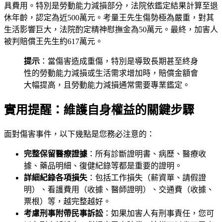
具費用。特別是勞動能力減損部分，法院依鑑定結果計算至退
休年齡，認定為近500萬元。考量王先生傷勢極為嚴重，對其
生活影響巨大，法院酌定精神慰撫金為50萬元。最終，加害人
被判賠償王先生約617萬元。
提示
：當傷害造成重傷，特別是導致長期甚至終身
性的勞動能力減損或生活需求增加時，賠償金額會
大幅提高，且勞動能力減損通常需要專業鑑定。
實用提醒：維護自身權益的關鍵步驟
面對傷害事件，以下幾點是您務必注意的：
完整保留醫療證據
：所有診斷證明書、病歷、醫療收
據、藥品明細、復健紀錄等都是重要的證明。
詳細紀錄各項損失
：包括工作損失（薪資單、請假證
明）、看護費用（收據、醫師證明）、交通費（收據、
票根）等，越完整越好。
考慮刑事附帶民事訴訟
：如果加害人有刑事責任，您可