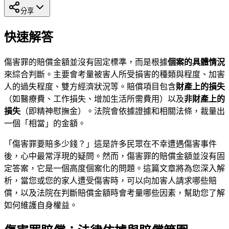
分享
快速解答
傷害罪的賠償金額並沒有固定標準，而是根據
個案的具體情況
來綜合判斷。主要會考量被害人所受損害的種類與程度、加害
人的過失程度、雙方經濟狀況等。賠償項目包含
財產上的損失
（如醫療費、工作損失、增加生活所需費用）以及
非財產上的
損失
（即精神慰撫金）。法院會依據證據和相關法條，裁量出
一個「相當」的金額。
「傷害罪要賠多少錢？」這是許多民眾在不幸遭遇傷害事件
後，心中最常浮現的疑問。然而，傷害罪的賠償金額並沒有固
定答案，它是一個高度個案化的問題。這篇文章將為您深入解
析，當您或您的家人遭受傷害時，可以向加害人請求哪些賠
償，以及法院在判斷賠償金額時會考量哪些因素，幫助您了解
如何維護自身權益。