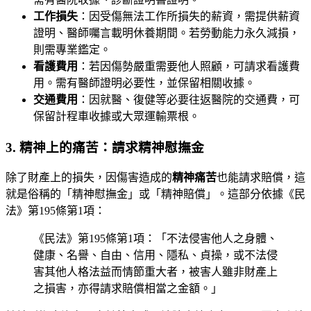
工作損失
：因受傷無法工作所損失的薪資，需提供薪資
證明、醫師囑言載明休養期間。若勞動能力永久減損，
則需專業鑑定。
看護費用
：若因傷勢嚴重需要他人照顧，可請求看護費
用。需有醫師證明必要性，並保留相關收據。
交通費用
：因就醫、復健等必要往返醫院的交通費，可
保留計程車收據或大眾運輸票根。
3. 精神上的痛苦：請求精神慰撫金
除了財產上的損失，因傷害造成的
精神痛苦
也能請求賠償，這
就是俗稱的「精神慰撫金」或「精神賠償」。這部分依據《民
法》第195條第1項：
《民法》第195條第1項：「不法侵害他人之身體、
健康、名譽、自由、信用、隱私、貞操，或不法侵
害其他人格法益而情節重大者，被害人雖非財產上
之損害，亦得請求賠償相當之金額。」