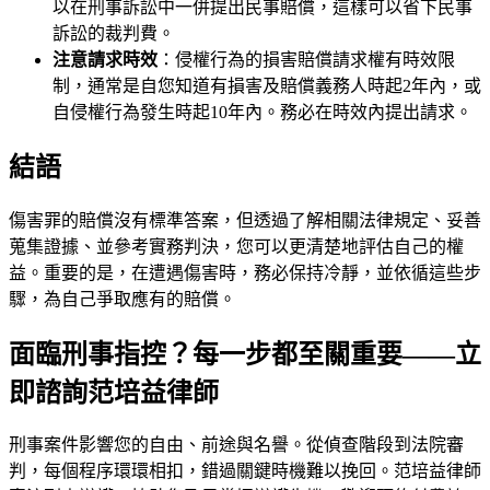
以在刑事訴訟中一併提出民事賠償，這樣可以省下民事
訴訟的裁判費。
注意請求時效
：侵權行為的損害賠償請求權有時效限
制，通常是自您知道有損害及賠償義務人時起2年內，或
自侵權行為發生時起10年內。務必在時效內提出請求。
結語
傷害罪的賠償沒有標準答案，但透過了解相關法律規定、妥善
蒐集證據、並參考實務判決，您可以更清楚地評估自己的權
益。重要的是，在遭遇傷害時，務必保持冷靜，並依循這些步
驟，為自己爭取應有的賠償。
面臨刑事指控？每一步都至關重要——立
即諮詢范培益律師
刑事案件影響您的自由、前途與名譽。從偵查階段到法院審
判，每個程序環環相扣，錯過關鍵時機難以挽回。
范培益律師