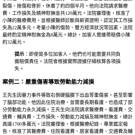
裂傷、挫傷和骨折，休養了約四個半月。他向法院請求醫療
費、工作損失及精神慰撫金共120萬元。法院審理後，核准了
小陳的醫療費用，並根據醫師診斷與薪資證明，認定其工作損
失為22萬多元。考量小陳的傷勢、雙方經濟狀況等因素，法院
最終酌定精神慰撫金為8萬元。總計，加害人需連帶賠償小陳
約32萬元。
提示
：即使是多位加害人，他們也可能需要共同負
擔賠償責任。法院會根據實際證據仔細核算各項損
失。
案例二：嚴重傷害導致勞動能力減損
王先生因暴力事件導致右側硬腦膜下出血等重傷害，甚至影響
了腦部功能。他因此住院治療，並需要長期看護，也造成了部
分勞動能力永久減損。王先生向法院請求醫療費、看護費、交
通費、輔具費、工作損失、勞動能力減損及精神慰撫金，總計
高達1700多萬元。法院審理後，根據醫療紀錄、專業鑑定報
告，核准了其醫療費、住院看護費、居家看護費、交通費及輔